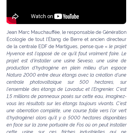
rouge
Maritima
L'anecdote
de Jeff
Jean Marc Mauchauffée, le responsable de Génération
Écologie de tout l’Étang de Berre et ancien directeur
C'est
de la centrale EDF de Martigues, pense que «
le projet
mon
Hyvence est l’opposé de ce qu’il faut vraiment faire. Le
club
projet est d’installer une usine Seveso, une usine de
production d’hydrogène en plein milieu d’un espace
Les
Natura 2000 entre deux étangs avec la création d’une
Coachs
centrale photovoltaïque sur 500 hectares, sur
Maritima
l’ensemble des étangs de Lavaduc et l’Engrenier. C’est
Bon
1,5 millions de panneaux posés sur cette eau, imaginez-
plan
vous les résultats sur les étangs toujours vivants. C’est
sortie
une aberration complète, une course folle vers l’or vert
(l’hydrogène) alors qu’il y a 5000 hectares disponibles
Nous
en face sur la zone portuaire de Fos où on peut installer
contacter
cette usine sur ces friches industrielles qui ne