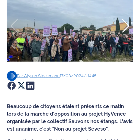
Agenda
Faits
divers
Sports
Société
Par
Alyson
Steckmann
17/03/2024 à 14:45
Culture
Économie
Beaucoup de citoyens étaient présents ce matin
Éducation
lors de la marche d'opposition au projet HyVence
organisée par le collectif Sauvons nos étangs. L'avis
Emploi
est unanime, c'est "Non au projet Seveso".
Environnement