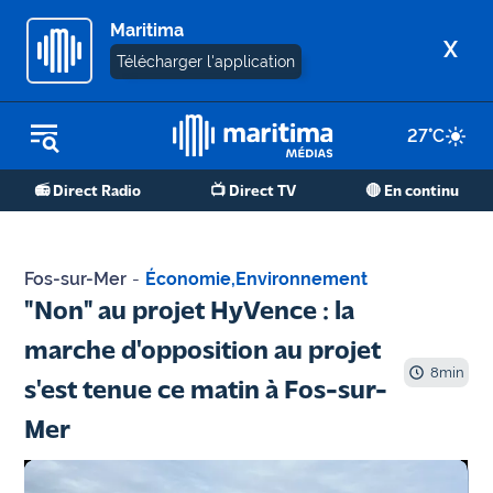
Maritima
X
Télécharger l'application
27
°C
REPLAY RADIO
📻 Direct Radio
📺 Direct TV
🔴 En continu
REPLAY TV
ÉCOUTER LES PODCASTS
Fos-sur-Mer
-
Économie
,
Environnement
Martigues
"Non" au projet HyVence : la
- Etang
marche d'opposition au projet
de Berre
8
min
s'est tenue ce matin à Fos-sur-
Marseille
Mer
- Aix
OM