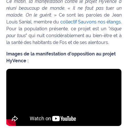
Ce matin, la manifestation contre le projet HyVence a
réuni beaucoup de monde. « Il ne faut pas tuer un
Info
malade. On le guérit.
» Ce sont les paroles de Jean
route
Louis Sanial, membre du
collectif Sauvons nos étangs
.
Pour la population présente, ce projet est un
"risque
Justice
pour tous
" qui nuit considérablement au bien-être et à
la santé des habitants de Fos et de ses alentours.
Loisirs
Images de la manifestation d'opposition au projet
Météo
HyVence :
Politique
Santé
Social
Transport
National