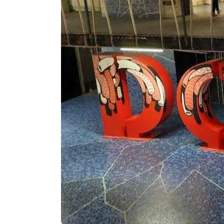
Agenda
Faits
divers
Sports
Société
Culture
Économie
Éducation
Emploi
Environnement