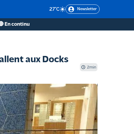
27
°C
Newsletter
🔴 En continu
tallent aux Docks
2
min