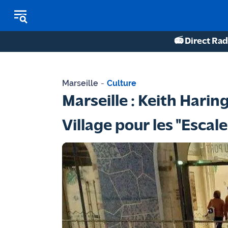
📻 Direct Rad
REPLAY RADIO
Marseille
-
Culture
REPLAY TV
Marseille : Keith Harin
ÉCOUTER LES PODCASTS
Village pour les "Escale
Martigues
- Etang
de Berre
Marseille
- Aix
OM