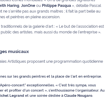
eith Haring
,
JonOne
ou
Philippe Pasqua
»
, détaille Pascal
e s'arrête pas aux grands maîtres ; il fait la part belle au
s et peintres en pleine ascension.
traditionnels de la galerie d'art :
« Le but de l'association est
 public des artistes, mais aussi du monde de l'entreprise »
.
ges musicaux
cales Artistiques proposent une programmation quotidienne
s sur les grands peintres et la place de l'art en entreprise.
 "Apéro-concert" exceptionnelles.
« C'est très sympa, vous
r et profiter d'un concert »
, s’enthousiasme l'organisateur. Au
ichel Legrand
et une soirée dédiée à
Claude Nougaro
.