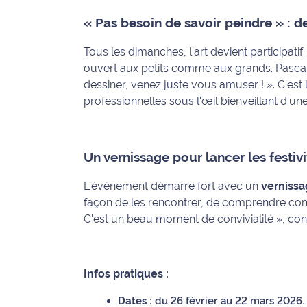
rouge
Maritima
« Pas besoin de savoir peindre » : d
L'anecdote
Tous les dimanches, l’art devient participatif.
de Jeff
ouvert aux petits comme aux grands. Pascal 
dessiner, venez juste vous amuser ! »
. C’es
C'est
professionnelles sous l'œil bienveillant d'une 
mon
club
Un vernissage pour lancer les festivi
Les
Coachs
L’événement démarre fort avec un
vernissag
Maritima
façon de les rencontrer, de comprendre comme
C'est un beau moment de convivialité »
, con
Bon
plan
sortie
Infos pratiques :
Nous
Dates :
du 26 février au 22 mars 2026.
contacter