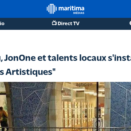
io
📺 Direct TV
g, JonOne et talents locaux s'ins
s Artistiques"