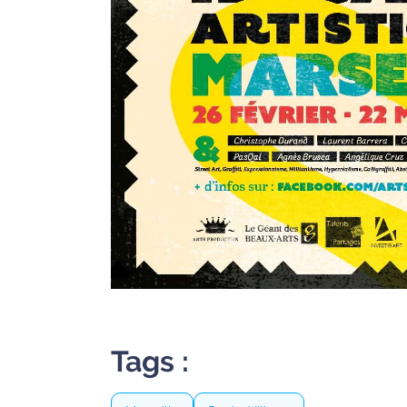
site maritima.fr
Archives
Tags :