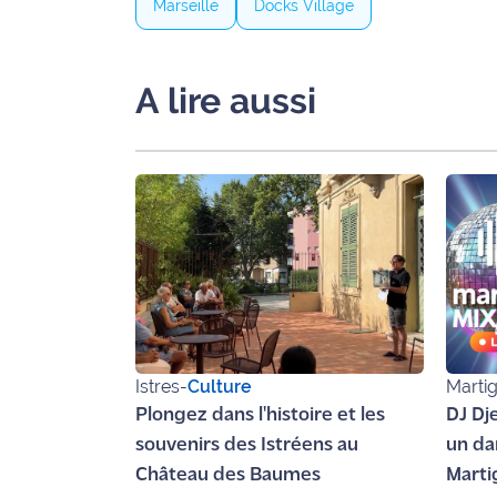
Marseille
Docks Village
A lire aussi
Istres
-
Culture
Marti
Plongez dans l'histoire et les
DJ Dje
souvenirs des Istréens au
un da
Château des Baumes
Marti