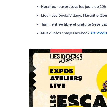
Horaires :
ouvert tous les jours de 10h 
Ecouter
et voir
Lieu :
Les Docks Village, Marseille (2èm
Maritima
Tarif :
entrée libre et gratuite (réservat
Qui
Plus d'infos :
page Facebook
Art Produ
sommes
nous ?
Devenir
annonceur
Recrutement
Mention
légales
Conditions
générales
d'utilisation du