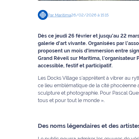
Info
Par
Maritima
26/02/2026 à 15:15
route
Justice
Dès ce jeudi 26 février et jusqu'au 22 ma
galerie d'art vivante. Organisées par l’asso
Loisirs
proposent un mois d'immersion entre sign
Grand Réveil sur Maritima, l’organisateur
Météo
accessible, festif et participatif.
Politique
Les Docks Village s’apprêtent à vibrer au r
ce lieu emblématique de la cité phocéenne a
Santé
sculpture et photographie. Pour Pascal Queslin
tous et pour tout le monde »
.
Social
Transport
Des noms légendaires et des artist
National
Le public pourra admirer les œuvres de vér