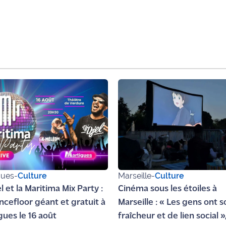
gues
-
Culture
Marseille
-
Culture
l et la Maritima Mix Party :
Cinéma sous les étoiles à
ncefloor géant et gratuit à
Marseille : « Les gens ont s
gues le 16 août
fraîcheur et de lien social »,