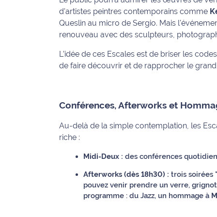
d'artistes peintres contemporains comme
K
International
Queslin au micro de Sergio. Mais l'événement n
Défense
renouveau avec des sculpteurs, photographe
L’idée de ces Escales est de briser les codes 
Municipales
de faire découvrir et de rapprocher le grand
2026
Contenus
Partenaires
Conférences, Afterworks et Homma
L'invité(e)
Au-delà de la simple contemplation, les Es
de la
riche :
rédaction
Midi-Deux :
des conférences quotidienne
Coup de
Afterworks (dès 18h30) :
trois soirées
coeur
pouvez venir prendre un verre, grignote
Maritima
programme : du Jazz, un hommage à
M
Fil