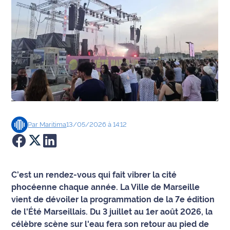
Agenda
Faits
divers
Sports
Société
Par
Maritima
13/05/2026 à 14:12
Culture
Économie
C’est un rendez-vous qui fait vibrer la cité
Éducation
phocéenne chaque année. La Ville de Marseille
vient de dévoiler la programmation de la 7e édition
Emploi
de l'Été Marseillais. Du 3 juillet au 1er août 2026, la
célèbre scène sur l'eau fera son retour au pied de
Environnement