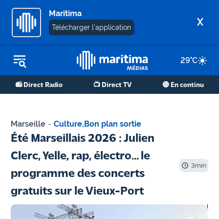
Maritima
X
Télécharger l'application
29
°C
REPLAY RADIO
📻 Direct Radio
📺 Direct TV
🔴 En continu
REPLAY TV
ÉCOUTER LES PODCASTS
Marseille
-
Culture
,
Bon plan sortie
Martigues
Été Marseillais 2026 : Julien
- Etang
Clerc, Yelle, rap, électro... le
de Berre
3
min
programme des concerts
Marseille
gratuits sur le Vieux-Port
- Aix
OM