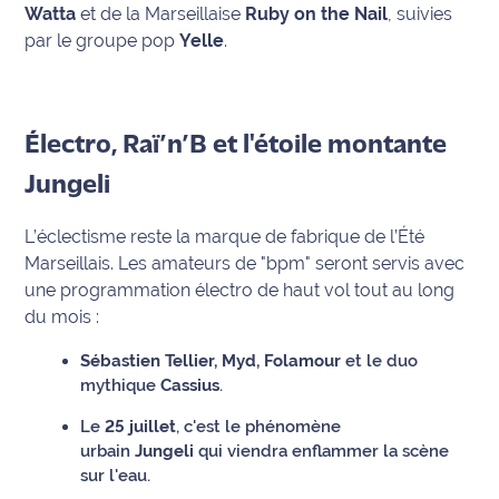
Watta
et de la Marseillaise
Ruby on the Nail
, suivies
International
par le groupe pop
Yelle
.
Défense
Municipales
Électro, Raï’n’B et l'étoile montante
2026
Jungeli
Contenus
Partenaires
L’éclectisme reste la marque de fabrique de l’Été
Marseillais. Les amateurs de "bpm" seront servis avec
L'invité(e)
une programmation électro de haut vol tout au long
de la
du mois :
rédaction
Sébastien Tellier, Myd, Folamour
et le duo
Coup de
mythique
Cassius
.
coeur
Le
25 juillet
, c'est le phénomène
Maritima
urbain
Jungeli
qui viendra enflammer la scène
sur l'eau.
Fil