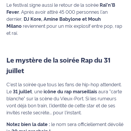
rouge
Le festival signe aussi le retour de la soirée
Raï’n’B
Maritima
Fever
. Après avoir attiré 45 000 personnes l'an
dernier,
DJ Kore, Amine Babylone et Mouh
L'anecdote
Milano
reviennent pour un mix explosif entre pop, rap
de Jeff
et raï.
C'est
mon
club
Le mystère de la soirée Rap du 31
Les
juillet
Coachs
Maritima
C'est la soirée que tous les fans de hip-hop attendent.
Le
31 juillet
, une
icône du rap marseillais
aura "carte
Bon
blanche" sur la scène du Vieux-Port. Si les rumeurs
plan
vont déjà bon train, l’identité de cette star et de ses
sortie
invités reste secrète... pour l'instant.
Nous
Notez bien la date :
le nom sera officiellement dévoilé
contacter