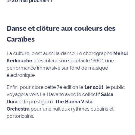
le
20 mai prochain !
Ecouter
et voir
Maritima
Danse et clôture aux couleurs des
Qui
Caraïbes
sommes
nous ?
La culture, c'est aussi la danse. Le chorégraphe
Mehdi
Kerkouche
présentera son spectacle "360", une
Devenir
performance immersive sur fond de musique
annonceur
électronique.
Recrutement
Enfin, pour clore cette 7e édition le
1er août
, le public
voyagera vers La Havane avec le collectif
Salsa
Mention
Dura
et le prestigieux
The Buena Vista
légales
Orchestra
pour une nuit aux rythmes cubains et
portoricains.
Conditions
générales
d'utilisation du