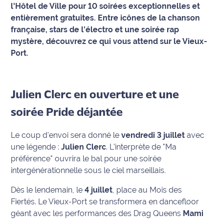
l'Hôtel de Ville pour 10 soirées exceptionnelles et
entièrement gratuites. Entre icônes de la chanson
Info
route
française, stars de l'électro et une soirée rap
mystère, découvrez ce qui vous attend sur le Vieux-
Justice
Port.
Loisirs
Julien Clerc en ouverture et une
Météo
soirée Pride déjantée
Politique
Le coup d'envoi sera donné le
vendredi 3 juillet
avec
Santé
une légende :
Julien Clerc
. L'interprète de "Ma
préférence" ouvrira le bal pour une soirée
Social
intergénérationnelle sous le ciel marseillais.
Transport
Dès le lendemain, le
4 juillet
, place au Mois des
Fiertés. Le Vieux-Port se transformera en dancefloor
National
géant avec les performances des Drag Queens
Mami