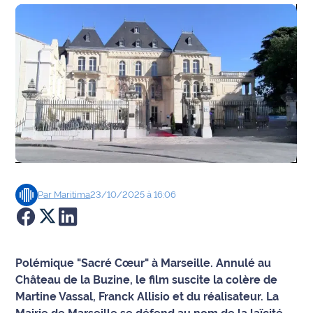
Agenda
Faits
divers
Sports
Société
Culture
Par
Maritima
23/10/2025 à 16:06
Économie
Éducation
Polémique "Sacré Cœur" à Marseille. Annulé au
Emploi
Château de la Buzine, le film suscite la colère de
Martine Vassal, Franck Allisio et du réalisateur. La
Environnement