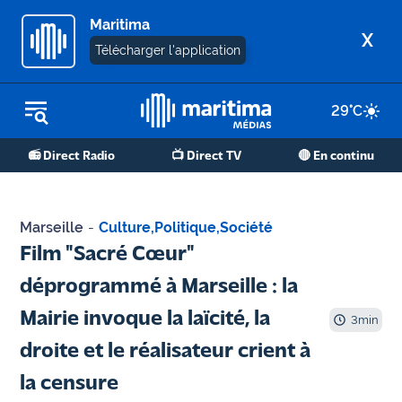
Maritima
X
Télécharger l'application
29
°C
REPLAY RADIO
📻 Direct Radio
📺 Direct TV
🔴 En continu
REPLAY TV
ÉCOUTER LES PODCASTS
Marseille
-
Culture
,
Politique
,
Société
Martigues
Film "Sacré Cœur"
- Etang
déprogrammé à Marseille : la
de Berre
Mairie invoque la laïcité, la
3
min
Marseille
droite et le réalisateur crient à
- Aix
la censure
OM