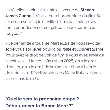
International
La réaction la plus virulente est venue de
Steven
James Gunnell
, réalisateur et producteur du film. Sur
Défense
le réseau social X (ex-Twitter), il n'a pas mâché ses
mots pour dénoncer ce qu'il considère comme un
Municipales
"boycott".
2026
« Je demande à tous les Marseillais de vous révolter
Contenus
et de vous soulever pour la pluralité et l’universalisme.
Partenaires
Vous avez le droit de voir ce film si vous avez envie de
le voir », a-t-il lancé. « On est en 2025, on a le droit
L'invité(e)
d’exister, on a le droit de se montrer et on a bien le
de la
droit de vivre. Réveillez-vous les Marseillais. Ne vous
rédaction
laissez pas faire ! »
Coup de
coeur
Maritima
"Quelle sera la prochaine étape ?
Déboulonner la Bonne Mère ?"
Fil