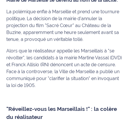
Mairie de Marseille se défend au nom de la laïcité.
Info
La polémique enfle à Marseille et prend une tournure
route
politique. La décision de la mairie d'annuler la
projection du film "Sacré Cœur" au Château de la
Justice
Buzine, apparemment une heure seulement avant sa
tenue, a provoqué un véritable tollé.
Loisirs
Alors que le réalisateur appelle les Marseillais à "se
Météo
révolter", les candidats à la mairie Martine Vassal (DVD)
et Franck Allisio (RN) dénoncent un acte de censure.
Politique
Face à la controverse, la Ville de Marseille a publié un
communiqué pour "clarifier la situation" en invoquant
Santé
la loi de 1905.
Social
"Réveillez-vous les Marseillais !" : la colère
Transport
du réalisateur
National