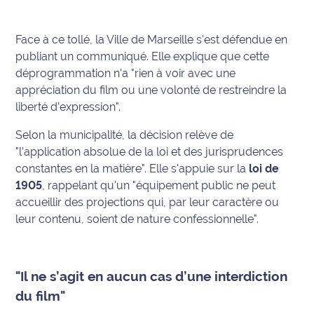
Ecouter
Face à ce tollé, la Ville de Marseille s'est défendue en
et voir
publiant un communiqué. Elle explique que cette
Maritima
déprogrammation n'a "rien à voir avec une
Qui
appréciation du film ou une volonté de restreindre la
sommes
liberté d’expression".
nous ?
Selon la municipalité, la décision relève de
"l’application absolue de la loi et des jurisprudences
Devenir
annonceur
constantes en la matière". Elle s'appuie sur la
loi de
1905
, rappelant qu'un "équipement public ne peut
Recrutement
accueillir des projections qui, par leur caractère ou
leur contenu, soient de nature confessionnelle".
Mention
légales
"Il ne s’agit en aucun cas d’une interdiction
Conditions
du film"
générales
d'utilisation du