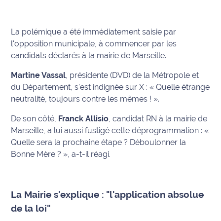
rouge
Maritima
La polémique a été immédiatement saisie par
L'anecdote
l'opposition municipale, à commencer par les
de Jeff
candidats déclarés à la mairie de Marseille.
C'est
Martine Vassal
, présidente (DVD) de la Métropole et
mon
du Département, s'est indignée sur X : « Quelle étrange
club
neutralité, toujours contre les mêmes ! ».
Les
De son côté,
Franck Allisio
, candidat RN à la mairie de
Coachs
Marseille, a lui aussi fustigé cette déprogrammation : «
Maritima
Quelle sera la prochaine étape ? Déboulonner la
Bonne Mère ? », a-t-il réagi.
Bon
plan
sortie
La Mairie s'explique : "l'application absolue
Nous
de la loi"
contacter