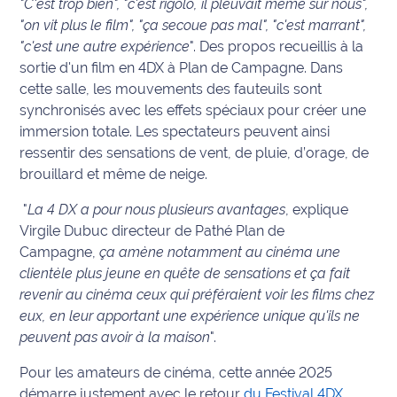
"C'est trop bien", "c'est rigolo, il pleuvait même sur nous",
"on vit plus le film", "ça secoue pas mal", "c'est marrant",
Info
"c'est une autre expérience
". Des propos recueillis à la
route
sortie d'un film en 4DX à Plan de Campagne. Dans
cette salle, les mouvements des fauteuils sont
Justice
synchronisés avec les effets spéciaux pour créer une
immersion totale. Les spectateurs peuvent ainsi
Loisirs
ressentir des sensations de vent, de pluie, d’orage, de
brouillard et même de neige.
Météo
"
La 4 DX a pour nous plusieurs avantages
, explique
Politique
Virgile Dubuc directeur de Pathé Plan de
Campagne,
ça amène notamment au cinéma une
Santé
clientèle plus jeune en quête de sensations et ça fait
revenir au cinéma ceux qui préféraient voir les films chez
Social
eux, en leur apportant une expérience unique qu'ils ne
peuvent pas avoir à la maison
".
Transport
Pour les amateurs de cinéma, cette année 2025
National
démarre justement avec le retour
du Festival 4DX