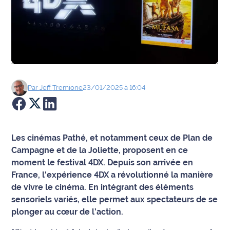
Agenda
Faits
divers
Sports
Par
Jeff
Tremione
23/01/2025 à 16:04
Société
Culture
Les cinémas Pathé, et notamment ceux de Plan de
Campagne et de la Joliette, proposent en ce
Économie
moment le festival 4DX. Depuis son arrivée en
France, l'expérience 4DX a révolutionné la manière
Éducation
de vivre le cinéma. En intégrant des éléments
sensoriels variés, elle permet aux spectateurs de se
Emploi
plonger au cœur de l’action.
Environnement