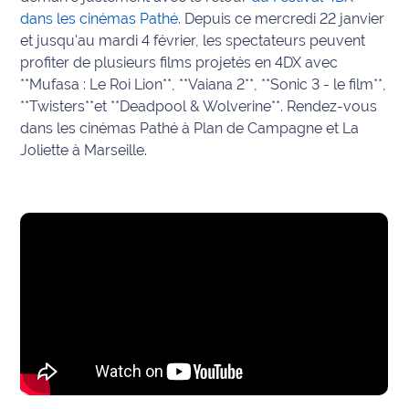
dans les cinémas Pathé
. Depuis ce mercredi 22 janvier
International
et jusqu'au mardi 4 février, les spectateurs peuvent
profiter de plusieurs films projetés en 4DX avec
Défense
**Mufasa : Le Roi Lion**, **Vaiana 2**, **Sonic 3 - le film**,
**Twisters**et **Deadpool & Wolverine**. Rendez-vous
Municipales
2026
dans les cinémas Pathé à Plan de Campagne et La
Joliette à Marseille.
Contenus
Partenaires
L'invité(e)
de la
rédaction
Coup de
coeur
Maritima
Fil