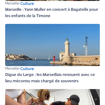
Marseille
-
Culture
Ecouter
Marseille : Yann Muller en concert à Bagatelle pour
et voir
les enfants de la Timone
Maritima
Qui
sommes
nous ?
Devenir
annonceur
Recrutement
Marseille
-
Culture
Digue du Large : les Marseillais renouent avec ce
Mention
lieu méconnu mais chargé de souvenirs
légales
Conditions
générales
d'utilisation du