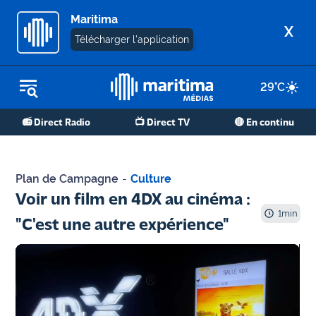
Maritima
X
Télécharger l'application
29
°C
REPLAY RADIO
📻 Direct Radio
📺 Direct TV
🔴 En continu
REPLAY TV
ÉCOUTER LES PODCASTS
Plan de Campagne
-
Culture
Martigues
Voir un film en 4DX au cinéma :
- Etang
1
min
"C'est une autre expérience"
de Berre
Marseille
- Aix
OM