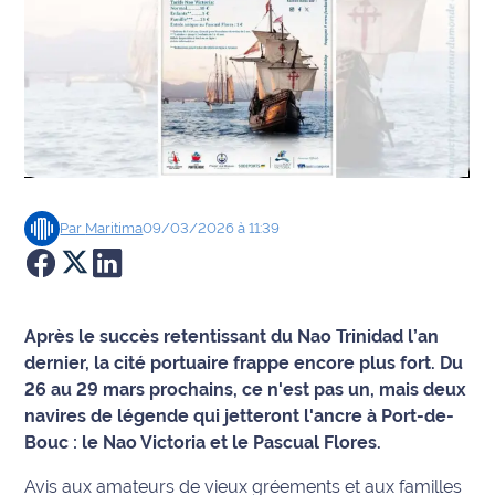
Agenda
Faits
divers
Sports
Société
Par
Maritima
09/03/2026 à 11:39
Culture
Économie
Après le succès retentissant du Nao Trinidad l’an
dernier, la cité portuaire frappe encore plus fort. Du
Éducation
26 au 29 mars prochains, ce n'est pas un, mais deux
navires de légende qui jetteront l'ancre à Port-de-
Emploi
Bouc : le Nao Victoria et le Pascual Flores.
Environnement
Avis aux amateurs de vieux gréements et aux familles