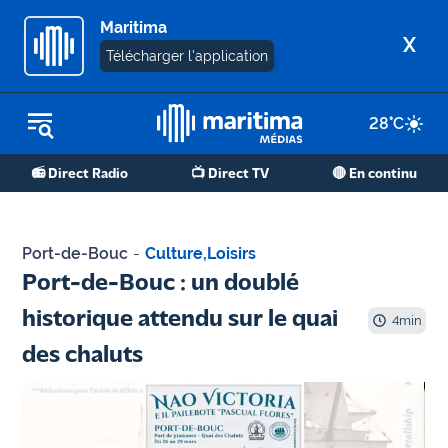
Maritima
X
Télécharger l'application
28
°C
REPLAY RADIO
📻 Direct Radio
📺 Direct TV
🔴 En continu
REPLAY TV
ÉCOUTER LES PODCASTS
Port-de-Bouc
-
Culture
,
Loisirs
Martigues
Port-de-Bouc : un doublé
- Etang
historique attendu sur le quai
de Berre
4
min
des chaluts
Marseille
- Aix
OM