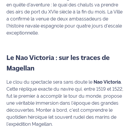
en quête d'aventure : le quai des chaluts va prendre
Info
des airs de port du XVIe siècle à la fin du mois. La Ville
route
a confirmé la venue de deux ambassadeurs de
l'histoire navale espagnole pour quatre jours d'escale
Justice
exceptionnelle.
Loisirs
Le Nao Victoria : sur les traces de
Météo
Magellan
Politique
Le clou du spectacle sera sans doute le
Nao Victoria
.
Santé
Cette réplique exacte du navire qui, entre 1519 et 1522,
fut le premier à accomplir le tour du monde, propose
Social
une véritable immersion dans l'époque des grandes
découvertes. Monter à bord, c’est comprendre le
Transport
quotidien héroïque (et souvent rude) des marins de
l'expédition Magellan.
National