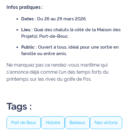
rouge
Infos pratiques :
Maritima
Dates :
Du 26 au 29 mars 2026.
L'anecdote
de Jeff
Lieu :
Quai des chaluts (à côté de la Maison des
Projets), Port-de-Bouc.
C'est
Public :
Ouvert à tous, idéal pour une sortie en
mon
famille ou entre amis.
club
Ne manquez pas ce rendez-vous maritime qui
Les
s'annonce déjà comme l'un des temps forts du
Coachs
printemps sur les rives du golfe de Fos.
Maritima
Bon
plan
Tags :
sortie
Port de Bouc
Histoire
Bateaux
Nao victoria
Nous
contacter