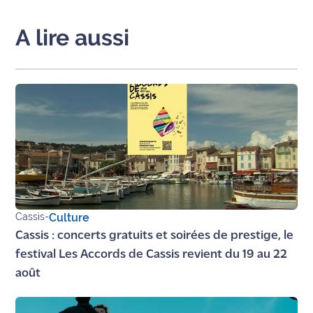
Ecouter
A lire aussi
et voir
Maritima
Qui
sommes
nous ?
Devenir
annonceur
Recrutement
Cassis
-
Culture
Mention
Cassis : concerts gratuits et soirées de prestige, le
légales
festival Les Accords de Cassis revient du 19 au 22
août
Conditions
générales
d'utilisation du