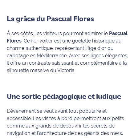
International
La grâce du Pascual Flores
Défense
À ses côtés, les visiteurs pourront admirer le
Pascual
Municipales
Flores
. Ce fier voilier est une goélette historique au
2026
charme authentique, représentant l'âge d'or du
cabotage en Méditerranée. Avec ses lignes élégantes,
Contenus
il offre un contraste saisissant et complémentaire à la
Partenaires
silhouette massive du Victoria.
L'invité(e)
de la
rédaction
Une sortie pédagogique et ludique
Coup de
L'événement se veut avant tout populaire et
coeur
accessible. Les visites à bord permettront aux petits
Maritima
comme aux grands de découvrir les secrets de
navigation et l'architecture de ces géants des mers.
Fil