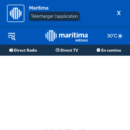
Maritima
X
Télécharger l'application
30
°C
REPLAY RADIO
📻 Direct Radio
📺 Direct TV
🔴 En continu
REPLAY TV
ÉCOUTER LES PODCASTS
Martigues
- Etang
de Berre
Marseille
- Aix
OM