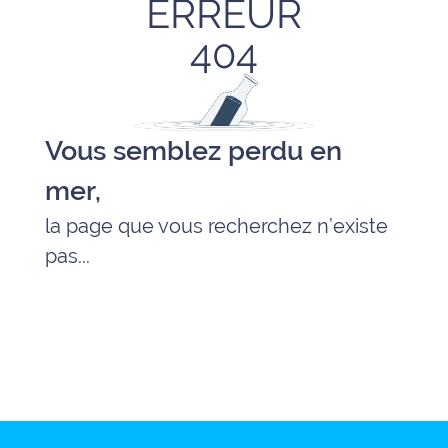
ERREUR
Agenda
404
Faits
divers
Vous semblez perdu en
Sports
mer,
Société
la page que vous recherchez n’existe
pas...
Culture
Économie
Éducation
Emploi
Environnement