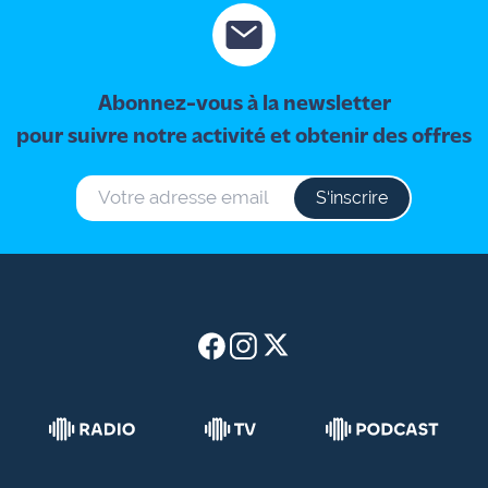
Info
route
Abonnez-vous à la newsletter
Justice
pour suivre notre activité et obtenir des offres
Loisirs
S‘inscrire
Météo
Politique
Santé
Social
Transport
National