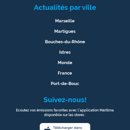
Actualités par ville
International
Défense
Marseille
Martigues
Municipales
2026
Bouches-du-Rhône
Istres
Contenus
Partenaires
Monde
France
L'invité(e)
de la
Port-de-Bouc
rédaction
Suivez-nous!
Coup de
coeur
Ecoutez vos émissions favorites avec l’application Maritima
Maritima
disponible sur les stores :
Fil