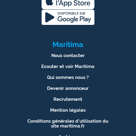
rouge
Maritima
L'anecdote
de Jeff
1
Maritima
C'est
mon
Nous contacter
club
Ecouter et voir Maritima
Les
Coachs
Qui sommes nous ?
Maritima
Devenir annonceur
Bon
Recrutement
plan
Mention légales
sortie
Conditions générales d'utilisation du
site maritima.fr
Nous
contacter