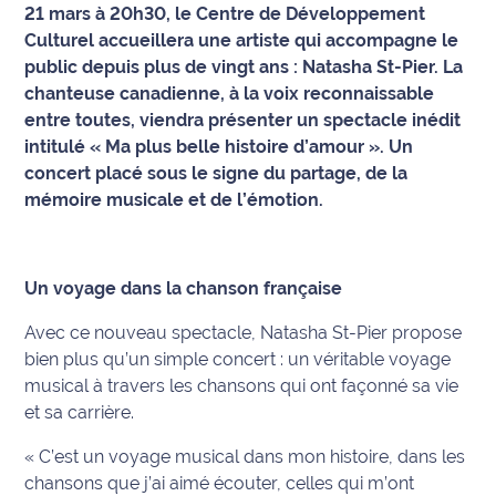
21 mars à 20h30, le Centre de Développement
Culturel accueillera une artiste qui accompagne le
Info
route
public depuis plus de vingt ans : Natasha St-Pier. La
chanteuse canadienne, à la voix reconnaissable
Justice
entre toutes, viendra présenter un spectacle inédit
intitulé « Ma plus belle histoire d’amour ». Un
Loisirs
concert placé sous le signe du partage, de la
mémoire musicale et de l’émotion.
Météo
Politique
Un voyage dans la chanson française
Santé
Avec ce nouveau spectacle, Natasha St-Pier propose
bien plus qu’un simple concert : un véritable voyage
Social
musical à travers les chansons qui ont façonné sa vie
et sa carrière.
Transport
« C’est un voyage musical dans mon histoire, dans les
National
chansons que j’ai aimé écouter, celles qui m’ont