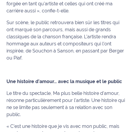
forgée en tant qu’artiste et celles qui ont créé ma
International
carrière aussi », confie-t-elle.
Défense
Sur scène, le public retrouvera bien sûr les titres qui
ont marqué son parcours, mais aussi de grands
Municipales
classiques de la chanson française. L’artiste rendra
2026
hommage aux auteurs et compositeurs qui l’ont
inspirée, de Souchon à Sanson, en passant par Berger
Contenus
ou Piaf.
Partenaires
L'invité(e)
de la
Une histoire d’amour… avec la musique et le public
rédaction
Le titre du spectacle, Ma plus belle histoire d’amour,
résonne particulièrement pour l’artiste. Une histoire qui
Coup de
ne se limite pas seulement à sa relation avec son
coeur
Maritima
public.
« C’est une histoire que je vis avec mon public, mais
Fil