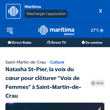
Maritima
X
Télécharger l'application
27
°C
REPLAY RADIO
📻 Direct Radio
📺 Direct TV
🔴 En continu
REPLAY TV
ÉCOUTER LES PODCASTS
Saint-Martin-de-Crau
-
Culture
Martigues
Natasha St-Pier, la voix du
- Etang
cœur pour clôturer “Voix de
de Berre
4
min
Femmes” à Saint-Martin-de-
Marseille
Crau
- Aix
OM