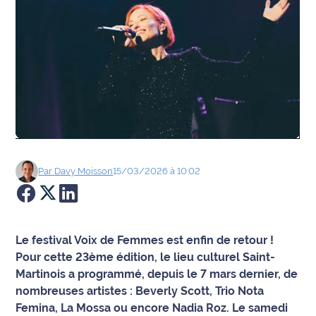
Agenda
Faits
divers
Sports
Société
Par
Davy
Moisson
15/03/2026 à 10:02
Culture
Économie
Le festival Voix de Femmes est enfin de retour !
Éducation
Pour cette 23ème édition, le lieu culturel Saint-
Martinois a programmé, depuis le 7 mars dernier, de
Emploi
nombreuses artistes : Beverly Scott, Trio Nota
Femina, La Mossa ou encore Nadia Roz. Le samedi
Environnement