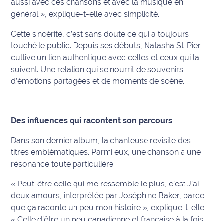
aussi avec ces chansons et avec la musique en
rouge
général », explique-t-elle avec simplicité.
Maritima
Cette sincérité, c’est sans doute ce qui a toujours
L'anecdote
touché le public. Depuis ses débuts, Natasha St-Pier
de Jeff
cultive un lien authentique avec celles et ceux qui la
suivent. Une relation qui se nourrit de souvenirs,
C'est
d’émotions partagées et de moments de scène.
mon
club
Les
Des influences qui racontent son parcours
Coachs
Maritima
Dans son dernier album, la chanteuse revisite des
titres emblématiques. Parmi eux, une chanson a une
Bon
résonance toute particulière.
plan
sortie
« Peut-être celle qui me ressemble le plus, c’est J’ai
deux amours, interprétée par Joséphine Baker, parce
Nous
que ça raconte un peu mon histoire », explique-t-elle.
contacter
« Celle d’être un peu canadienne et française à la fois.