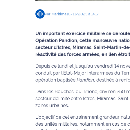
Info
Par
Maritima
10/11/2025 à 14:17
route
Justice
Un important exercice militaire se dérou
Opération Pandion, cette manœuvre nation
Loisirs
secteur d’Istres, Miramas, Saint-Martin-de-
réactivité des forces armées, en lien étroi
Météo
Depuis ce lundi et jusqu’au vendredi 14 nove
Politique
conduit par l’État-Major Interarmées du Territ
opération baptisée
Pandion
, destinée à renf
Santé
Dans les Bouches-du-Rhône, environ 250 mili
Social
secteur délimité entre Istres, Miramas, Sain
zones urbaines.
Transport
L’objectif de cet entraînement grandeur nature
National
des unités militaires, notamment en cas de c