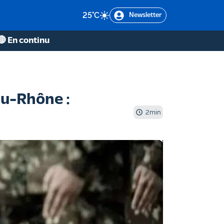
25
°C
Newsletter
🔴 En continu
du-Rhône :
2
min