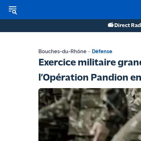
📻 Direct Rad
REPLAY RADIO
Bouches-du-Rhône
-
Défense
REPLAY TV
Exercice militaire gra
ÉCOUTER LES PODCASTS
l’Opération Pandion en
Martigues
- Etang
de Berre
Marseille
- Aix
OM