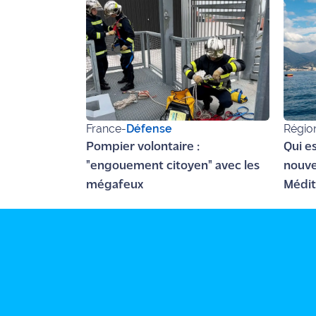
rouge
Maritima
L'anecdote
de Jeff
C'est
mon
France
-
Défense
Régio
club
Pompier volontaire :
Qui e
Les
"engouement citoyen" avec les
nouve
Coachs
mégafeux
Médit
Maritima
Bon
plan
sortie
Nous
contacter