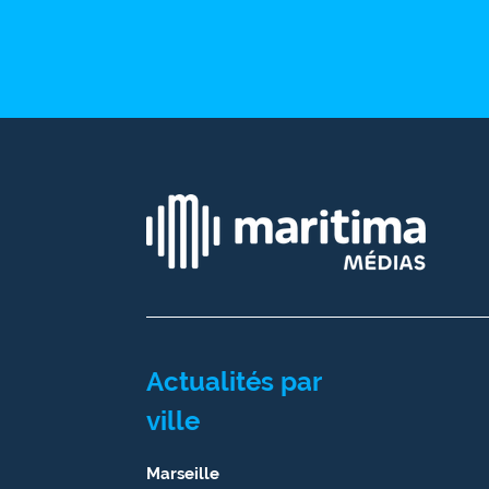
Ecouter
et voir
Maritima
Qui
sommes
nous ?
Devenir
annonceur
Recrutement
Mention
Actualités par
légales
ville
Conditions
générales
Marseille
d'utilisation du