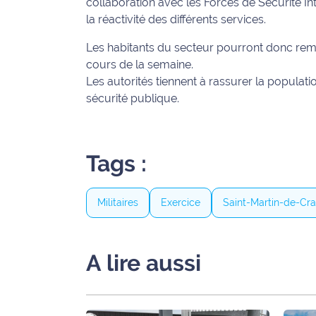
collaboration avec les Forces de Sécurité Inté
International
la réactivité des différents services.
Les habitants du secteur pourront donc rem
Défense
cours de la semaine.
Les autorités tiennent à rassurer la populati
Municipales
2026
sécurité publique.
Contenus
Partenaires
Tags :
L'invité(e)
de la
Militaires
Exercice
Saint-Martin-de-Cr
rédaction
Coup de
A lire aussi
coeur
Maritima
Fil