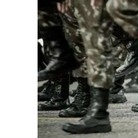
Agenda
Faits
divers
Sports
Société
Culture
Économie
Éducation
Emploi
Environnement