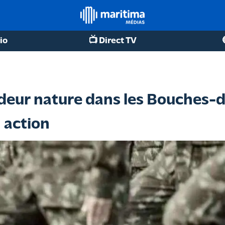
io
📺 Direct TV
ndeur nature dans les Bouches-
 action