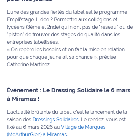
rouge
Maritima
L'une des grandes fiertés du label est le programme
Empli’stage. L'idée ? Permettre aux collégiens et
L'anecdote
lycéens (3ème et 2nde) qui n'ont pas de "réseau" ou de
de Jeff
"piston" de trouver des stages de qualité dans les
entreprises labellisées.
C'est
« On repère les besoins et on fait la mise en relation
mon
pour que chaque jeune ait sa chance », précise
club
Catherine Martinez.
Les
Coachs
Maritima
Événement : Le Dressing Solidaire le 6 mars
à Miramas !
Bon
plan
L'actualité brûlante du label, c'est le lancement de la
sortie
saison des
Dressings Solidaires
. Le rendez-vous est
fixé au 6 mars 2026 au
Village de Marques
Nous
(McArthurGlen) à Miramas
.
contacter