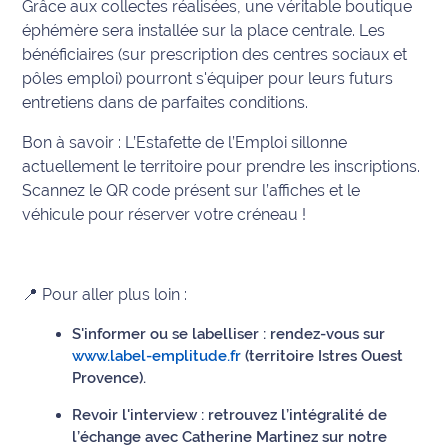
Grâce aux collectes réalisées, une véritable boutique
éphémère sera installée sur la place centrale. Les
Ecouter
bénéficiaires (sur prescription des centres sociaux et
et voir
pôles emploi) pourront s'équiper pour leurs futurs
Maritima
entretiens dans de parfaites conditions.
Qui
Bon à savoir : L’Estafette de l’Emploi sillonne
sommes
actuellement le territoire pour prendre les inscriptions.
nous ?
Scannez le QR code présent sur l’affiches et le
véhicule pour réserver votre créneau !
Devenir
annonceur
Recrutement
📍 Pour aller plus loin :
Mention
S'informer ou se labelliser : rendez-vous sur
légales
www.label-emplitude.fr
(territoire Istres Ouest
Provence).
Conditions
Revoir l'interview : retrouvez l’intégralité de
générales
l’échange avec Catherine Martinez sur notre
d'utilisation du