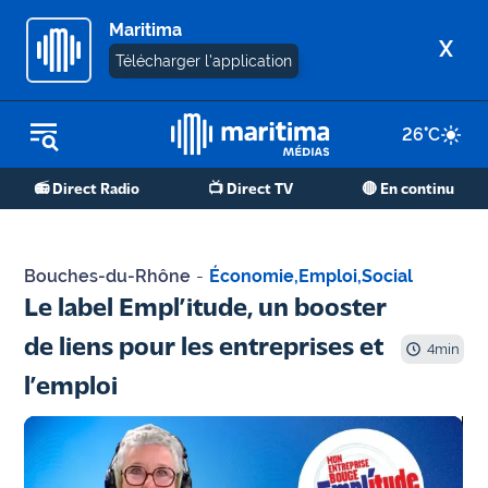
Maritima
X
Télécharger l'application
26
°C
REPLAY RADIO
📻 Direct Radio
📺 Direct TV
🔴 En continu
REPLAY TV
ÉCOUTER LES PODCASTS
Bouches-du-Rhône
-
Économie
,
Emploi
,
Social
Martigues
Le label Empl’itude, un booster
- Etang
de liens pour les entreprises et
de Berre
4
min
l’emploi
Marseille
- Aix
OM