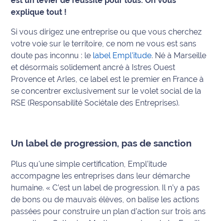
est un levier de réussite pour tous. On vous
explique tout !
Info
route
Si vous dirigez une entreprise ou que vous cherchez
votre voie sur le territoire, ce nom ne vous est sans
Justice
doute pas inconnu : le
label Empl'itude
. Né à Marseille
et désormais solidement ancré à Istres Ouest
Loisirs
Provence et Arles, ce label est le premier en France à
se concentrer exclusivement sur le volet social de la
Météo
RSE (Responsabilité Sociétale des Entreprises).
Politique
Santé
Un label de progression, pas de sanction
Plus qu'une simple certification, Empl’itude
Social
accompagne les entreprises dans leur démarche
humaine. « C’est un label de progression. Il n’y a pas
Transport
de bons ou de mauvais élèves, on balise les actions
National
passées pour construire un plan d’action sur trois ans