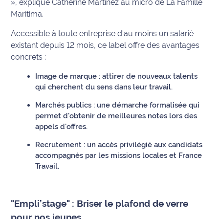
», explique Catherine Martinez au micro de La Famille
International
Maritima.
Accessible à toute entreprise d'au moins un salarié
Défense
existant depuis 12 mois, ce label offre des avantages
concrets :
Municipales
2026
Image de marque : attirer de nouveaux talents
qui cherchent du sens dans leur travail.
Contenus
Partenaires
Marchés publics : une démarche formalisée qui
permet d'obtenir de meilleures notes lors des
L'invité(e)
appels d'offres.
de la
Recrutement : un accès privilégié aux candidats
rédaction
accompagnés par les missions locales et France
Travail.
Coup de
coeur
Maritima
"Empli’stage" : Briser le plafond de verre
Fil
pour nos jeunes