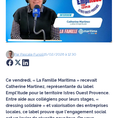
Agenda
Faits
divers
Sports
Société
Par
Pascale
Furioli
15/02/2026 à 12:30
Culture
Économie
Ce vendredi, « La Famille Maritima » recevait
Catherine Martinez, représentante du label
Éducation
Empl’itude pour le territoire Istres Ouest Provence.
Entre aide aux collégiens pour leurs stages, «
Emploi
dressing solidaire » et valorisation des entreprises
locales, ce label prouve que l’engagement social
Environnement