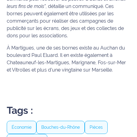
leurs fins de mois”
, détaille un communiqué. Ces
International
bornes peuvent également être utilisées par les
commerçants pour réaliser des campagnes de
Défense
publicité sur les écrans, des jeux et des collectes de
dons pour les associations.
Municipales
2026
À Martigues, une de ses bornes existe au Auchan du
boulevard Paul Eluard. Il en existe également à
Contenus
Chateauneuf-les-Martigues, Marignane, Fos-sur-Mer
Partenaires
et Vitrolles et plus d’une vingtaine sur Marseille.
L'invité(e)
de la
rédaction
Coup de
Tags :
coeur
Maritima
Économie
Bouches-du-Rhône
Pièces
Fil