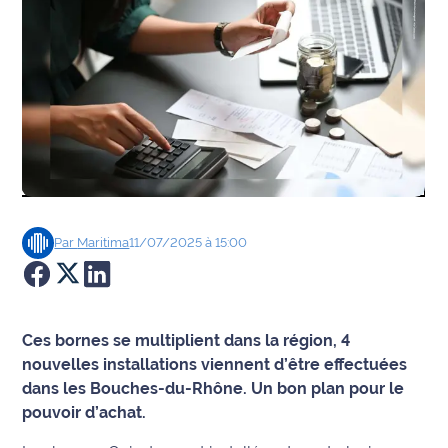
Agenda
Faits
divers
Sports
Société
Par
Maritima
11/07/2025 à 15:00
Culture
Économie
Ces bornes se multiplient dans la région, 4
Éducation
nouvelles installations viennent d’être effectuées
dans les Bouches-du-Rhône. Un bon plan pour le
Emploi
pouvoir d’achat.
Environnement