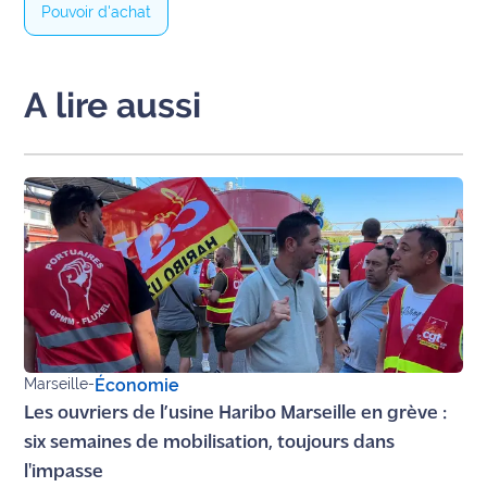
rouge
Pouvoir d'achat
Maritima
L'anecdote
A lire aussi
de Jeff
C'est
mon
club
Les
Coachs
Maritima
Bon
plan
Marseille
-
Économie
sortie
Les ouvriers de l’usine Haribo Marseille en grève :
six semaines de mobilisation, toujours dans
Nous
l'impasse
contacter