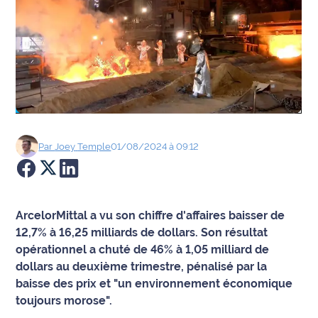
Agenda
Faits
divers
Sports
Société
Par
Joey
Temple
01/08/2024 à 09:12
Culture
Économie
ArcelorMittal a vu son chiffre d'affaires baisser de
12,7% à 16,25 milliards de dollars. Son résultat
Éducation
opérationnel a chuté de 46% à 1,05 milliard de
dollars au deuxième trimestre, pénalisé par la
Emploi
baisse des prix et "un environnement économique
toujours morose".
Environnement