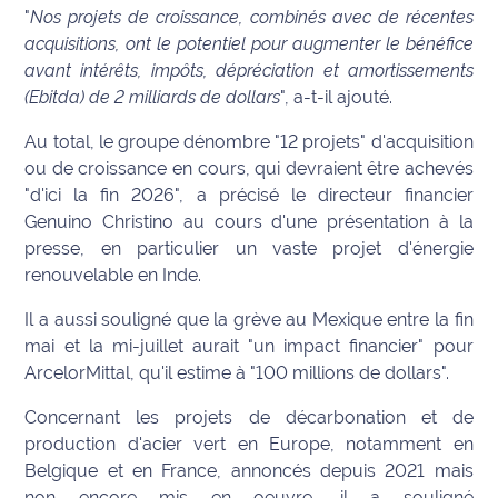
rouge
"
Nos projets de croissance, combinés avec de récentes
Maritima
acquisitions, ont le potentiel pour augmenter le bénéfice
avant intérêts, impôts, dépréciation et amortissements
L'anecdote
(Ebitda) de 2 milliards de dollars
", a-t-il ajouté.
de Jeff
Au total, le groupe dénombre "12 projets" d'acquisition
C'est
ou de croissance en cours, qui devraient être achevés
mon
"d'ici la fin 2026", a précisé le directeur financier
club
Genuino Christino au cours d'une présentation à la
presse, en particulier un vaste projet d'énergie
Les
renouvelable en Inde.
Coachs
Maritima
Il a aussi souligné que la grève au Mexique entre la fin
mai et la mi-juillet aurait "un impact financier" pour
Bon
ArcelorMittal, qu'il estime à "100 millions de dollars".
plan
sortie
Concernant les projets de décarbonation et de
production d'acier vert en Europe, notamment en
Nous
Belgique et en France, annoncés depuis 2021 mais
contacter
non encore mis en oeuvre, il a souligné