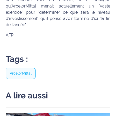
qu'ArcelorMittal menait actuellement un "vaste
Ecouter
exercice" pour "déterminer ce que sera le niveau
et voir
d'investissement" qu'il pense avoir terminé d'ici "la fin
Maritima
de l'année".
Qui
AFP
sommes
nous ?
Devenir
Tags :
annonceur
ArcelorMittal
Recrutement
Mention
légales
A lire aussi
Conditions
générales
d'utilisation du