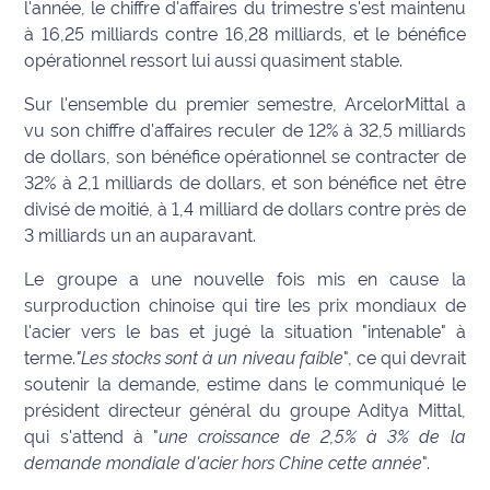
l'année, le chiffre d'affaires du trimestre s'est maintenu
International
à 16,25 milliards contre 16,28 milliards, et le bénéfice
opérationnel ressort lui aussi quasiment stable.
Défense
Sur l'ensemble du premier semestre, ArcelorMittal a
Municipales
vu son chiffre d'affaires reculer de 12% à 32,5 milliards
2026
de dollars, son bénéfice opérationnel se contracter de
32% à 2,1 milliards de dollars, et son bénéfice net être
Contenus
divisé de moitié, à 1,4 milliard de dollars contre près de
Partenaires
3 milliards un an auparavant.
L'invité(e)
Le groupe a une nouvelle fois mis en cause la
de la
surproduction chinoise qui tire les prix mondiaux de
rédaction
l'acier vers le bas et jugé la situation "intenable" à
terme.
"Les stocks sont à un niveau faible
", ce qui devrait
Coup de
soutenir la demande, estime dans le communiqué le
coeur
président directeur général du groupe Aditya Mittal,
Maritima
qui s'attend à "
une croissance de 2,5% à 3% de la
demande mondiale d'acier hors Chine cette année
".
Fil