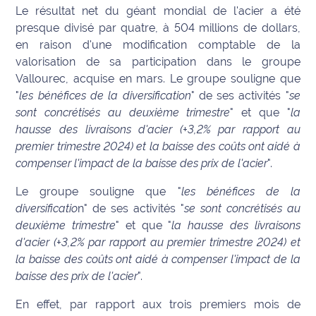
Le résultat net du géant mondial de l'acier a été
Info
presque divisé par quatre, à 504 millions de dollars,
route
en raison d'une modification comptable de la
valorisation de sa participation dans le groupe
Justice
Vallourec, acquise en mars. Le groupe souligne que
"
les bénéfices de la diversification
" de ses activités "
se
Loisirs
sont concrétisés au deuxième trimestre
" et que "
la
hausse des livraisons d'acier (+3,2% par rapport au
Météo
premier trimestre 2024) et la baisse des coûts ont aidé à
compenser l'impact de la baisse des prix de l'acier
".
Politique
Le groupe souligne que "
les bénéfices de la
Santé
diversificatio
n" de ses activités "
se sont concrétisés au
deuxième trimestre
" et que "
la hausse des livraisons
Social
d'acier (+3,2% par rapport au premier trimestre 2024) et
la baisse des coûts ont aidé à compenser l'impact de la
Transport
baisse des prix de l'acier
".
National
En effet, par rapport aux trois premiers mois de