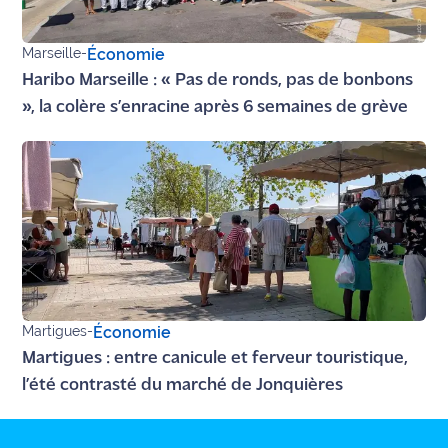
Ecouter
Marseille
-
Économie
et voir
Haribo Marseille : « Pas de ronds, pas de bonbons
Maritima
», la colère s’enracine après 6 semaines de grève
Qui
sommes
nous ?
Devenir
annonceur
Recrutement
Mention
Martigues
-
Économie
légales
Martigues : entre canicule et ferveur touristique,
l’été contrasté du marché de Jonquières
Conditions
générales
d'utilisation du