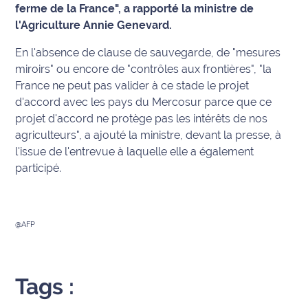
ferme de la France", a rapporté la ministre de
l'Agriculture Annie Genevard.
Info
route
En l'absence de clause de sauvegarde, de "mesures
miroirs" ou encore de "contrôles aux frontières", "la
Justice
France ne peut pas valider à ce stade le projet
d'accord avec les pays du Mercosur parce que ce
Loisirs
projet d'accord ne protège pas les intérêts de nos
agriculteurs", a ajouté la ministre, devant la presse, à
Météo
l'issue de l'entrevue à laquelle elle a également
Politique
participé.
Santé
@AFP
Social
Transport
Tags :
National