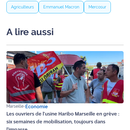
International
Agriculteurs
Emmanuel Macron
Mercosur
Défense
A lire aussi
Municipales
2026
Contenus
Partenaires
L'invité(e)
de la
rédaction
Coup de
coeur
Marseille
-
Économie
Maritima
Les ouvriers de l’usine Haribo Marseille en grève :
six semaines de mobilisation, toujours dans
Fil
l'impasse