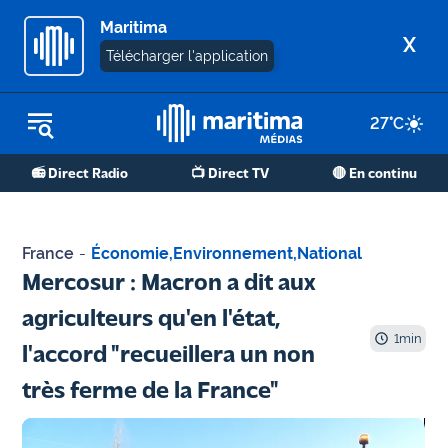
Maritima
X
Télécharger l'application
27
°C
REPLAY RADIO
📻 Direct Radio
📺 Direct TV
🔴 En continu
REPLAY TV
ÉCOUTER LES PODCASTS
France
-
Économie
,
Environnement
,
National
Martigues
Mercosur : Macron a dit aux
- Etang
agriculteurs qu'en l'état,
de Berre
1
min
l'accord "recueillera un non
Marseille
très ferme de la France"
- Aix
OM