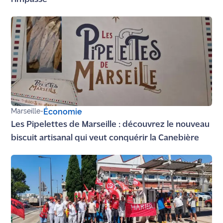
rouge
Maritima
L'anecdote
de Jeff
C'est
mon
club
Marseille
-
Économie
Les
Les Pipelettes de Marseille : découvrez le nouveau
Coachs
Maritima
biscuit artisanal qui veut conquérir la Canebière
Bon
plan
sortie
Nous
contacter