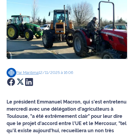
Agenda
Faits
divers
Sports
Société
Par
Maritima
12/11/2025 à 16:06
Culture
Économie
Le président Emmanuel Macron, qui s'est entretenu
Éducation
mercredi avec une délégation d'agriculteurs à
Toulouse, "a été extrêmement clair" pour leur dire
Emploi
que le projet d'accord entre l'UE et le Mercosur, "tel
qu'il existe aujourd'hui, recueillera un non très
Environnement