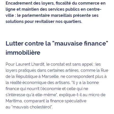
Encadrement des loyers, fiscalité du commerce en
ligne et maintien des services publics en centre-
Info
route
ville : le parlementaire marseillais présente ses
solutions pour revitaliser nos quartiers.
Justice
Loisirs
Lutter contre la "mauvaise finance"
Météo
immobilière
Politique
Pour Laurent Lhardit, le constat est sans appel : les
loyers pratiqués dans certaines artères, comme la Rue
Santé
de la République à Marseille, ne correspondent plus à
la réalité économique des artisans.
"Il y a la bonne
Social
finance qui nourrit l'économie et celle qui ne
s'intéresse qu'à elle-même"
, explique-t-il au micro de
Transport
Maritima, comparant la finance spéculative
au
"mauvais cholestérol"
.
National