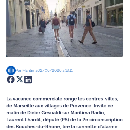
Agenda
Faits
divers
Sports
Société
Par
Maritima
02/06/2026 à 13:11
Culture
Économie
La vacance commerciale ronge les centres-villes,
Éducation
de Marseille aux villages de Provence. Invité ce
matin de Didier Gesualdi sur Maritima Radio,
Emploi
Laurent Lhardit, député (PS) de la 2e circonscription
des Bouches-du-Rhône, tire la sonnette d'alarme.
Environnement