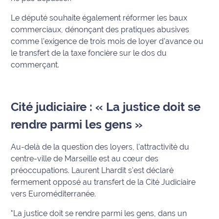
rouge
Maritima
Le député souhaite également réformer les baux
commerciaux, dénonçant des pratiques abusives
L'anecdote
comme l'exigence de trois mois de loyer d'avance ou
de Jeff
le transfert de la taxe foncière sur le dos du
commerçant.
C'est
mon
club
Cité judiciaire : « La justice doit se
Les
rendre parmi les gens »
Coachs
Maritima
Au-delà de la question des loyers, l'attractivité du
Bon
centre-ville de Marseille est au cœur des
plan
préoccupations. Laurent Lhardit s'est déclaré
sortie
fermement opposé au transfert de la Cité Judiciaire
vers Euroméditerranée.
Nous
"La justice doit se rendre parmi les gens, dans un
contacter