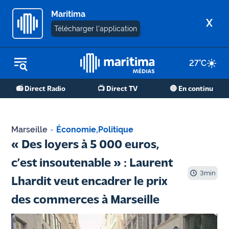
Maritima
X
Télécharger l'application
27
°C
REPLAY RADIO
📻 Direct Radio
📺 Direct TV
🔴 En continu
REPLAY TV
ÉCOUTER LES PODCASTS
Marseille
-
Économie
,
Politique
Martigues
« Des loyers à 5 000 euros,
- Etang
c’est insoutenable » : Laurent
de Berre
3
min
Lhardit veut encadrer le prix
Marseille
des commerces à Marseille
- Aix
OM