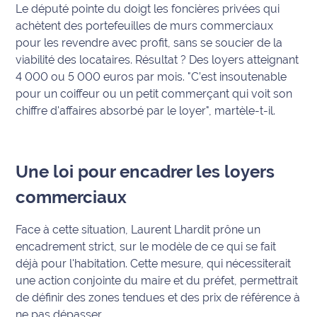
Le député pointe du doigt les foncières privées qui
International
achètent des portefeuilles de murs commerciaux
pour les revendre avec profit, sans se soucier de la
Défense
viabilité des locataires. Résultat ? Des loyers atteignant
4 000 ou 5 000 euros par mois.
"C’est insoutenable
Municipales
pour un coiffeur ou un petit commerçant qui voit son
2026
chiffre d'affaires absorbé par le loyer"
, martèle-t-il.
Contenus
Partenaires
Une loi pour encadrer les loyers
L'invité(e)
commerciaux
de la
rédaction
Face à cette situation, Laurent Lhardit prône un
Coup de
encadrement strict, sur le modèle de ce qui se fait
coeur
déjà pour l'habitation. Cette mesure, qui nécessiterait
Maritima
une action conjointe du maire et du préfet, permettrait
de définir des zones tendues et des prix de référence à
Fil
ne pas dépasser.