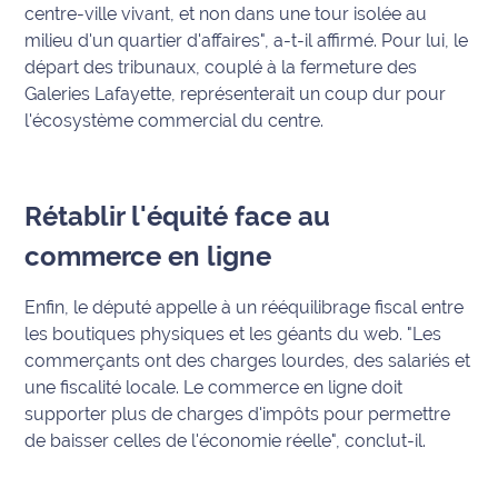
centre-ville vivant, et non dans une tour isolée au
milieu d'un quartier d'affaires"
, a-t-il affirmé. Pour lui, le
Ecouter
et voir
départ des tribunaux, couplé à la fermeture des
Maritima
Galeries Lafayette, représenterait un coup dur pour
l'écosystème commercial du centre.
Qui
sommes
nous ?
Rétablir l'équité face au
Devenir
commerce en ligne
annonceur
Enfin, le député appelle à un rééquilibrage fiscal entre
Recrutement
les boutiques physiques et les géants du web.
"Les
commerçants ont des charges lourdes, des salariés et
Mention
une fiscalité locale. Le commerce en ligne doit
légales
supporter plus de charges d'impôts pour permettre
de baisser celles de l'économie réelle"
, conclut-il.
Conditions
générales
d'utilisation du