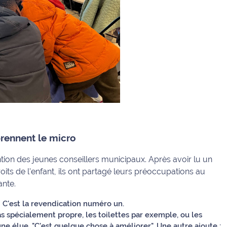
prennent le micro
ntion des jeunes conseillers municipaux. Après avoir lu un
roits de l'enfant, ils ont partagé leurs préoccupations au
ante.
:
C'est la revendication numéro un.
as spécialement propre, les toilettes par exemple, ou les
une élue. "C'est quelque chose à améliorer". Une autre ajoute :