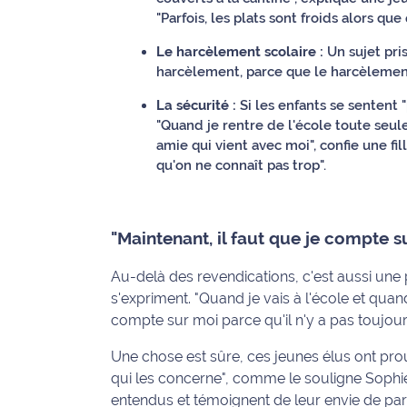
"Parfois, les plats sont froids alors que
Ecouter
Le harcèlement scolaire :
Un sujet pris
et voir
harcèlement, parce que le harcèlement n
Maritima
La sécurité :
Si les enfants se sentent "
Qui
"Quand je rentre de l'école toute seu
sommes
amie qui vient avec moi", confie une fill
nous ?
qu'on ne connaît pas trop".
Devenir
annonceur
"Maintenant, il faut que je compte s
Recrutement
Au-delà des revendications, c'est aussi une
s'expriment. "Quand je vais à l'école et quand
Mention
compte sur moi parce qu'il n'y a pas toujou
légales
Une chose est sûre, ces jeunes élus ont prouv
Conditions
qui les concerne", comme le souligne Sophi
générales
entendus et témoignent de leur envie de parti
d'utilisation du