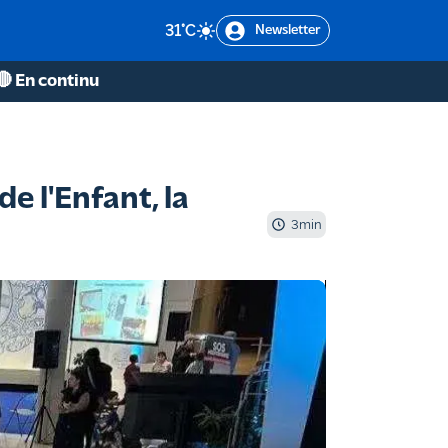
31
°C
Newsletter
🔴 En continu
e l'Enfant, la
3
min