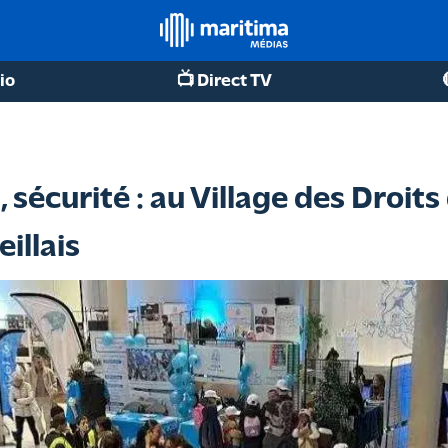
io
📺 Direct TV
écurité : au Village des Droits d
illais