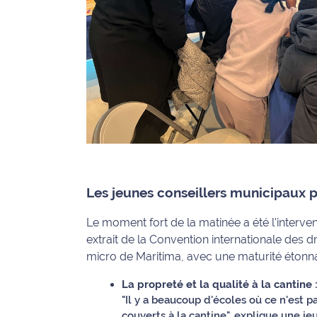
rouge
Maritima
L'anecdote
de Jeff
C'est
mon
club
Les
Coachs
Les jeunes conseillers municipaux 
Maritima
Le moment fort de la matinée a été l'interve
Bon
extrait de la Convention internationale des d
plan
micro de Maritima, avec une maturité étonn
sortie
La propreté et la qualité à la cantine 
Nous
"Il y a beaucoup d'écoles où ce n'est p
contacter
couverts à la cantine", explique une je