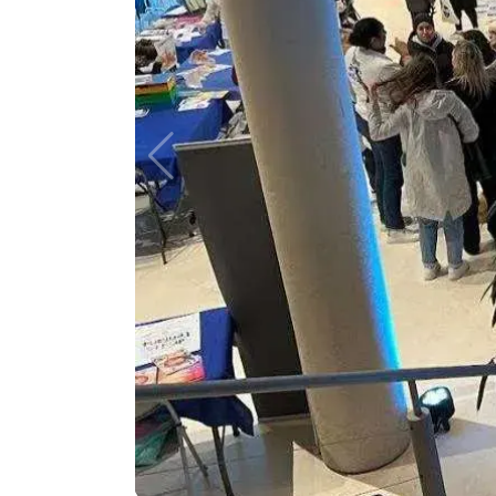
Agenda
Faits
divers
Sports
Société
Culture
Économie
Éducation
Emploi
Environnement