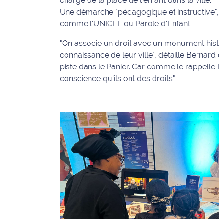
charge de la place de l'enfant dans la ville.
Une démarche "pédagogique et instructive"
International
comme l'UNICEF ou Parole d'Enfant.
Défense
"On associe un droit avec un monument hist
connaissance de leur ville", détaille Bernard
Municipales
piste dans le Panier. Car comme le rappelle B
2026
conscience qu'ils ont des droits".
Contenus
Partenaires
L'invité(e)
de la
rédaction
Coup de
coeur
Maritima
Fil