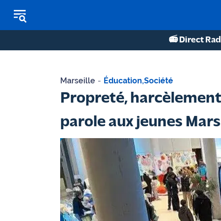
📻 Direct Rad
REPLAY RADIO
Marseille
-
Éducation
,
Société
REPLAY TV
Propreté, harcèlement, s
ÉCOUTER LES PODCASTS
parole aux jeunes Marse
Martigues
- Etang
de Berre
Marseille
- Aix
OM