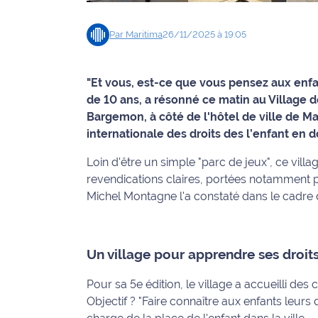
Info
Par
Maritima
26/11/2025 à 19:05
route
Justice
"Et vous, est-ce que vous pensez aux enfa
de 10 ans, a résonné ce matin au Village de
Loisirs
Bargemon, à côté de l'hôtel de ville de M
internationale des droits des l’enfant en
Météo
Loin d'être un simple "parc de jeux", ce villa
Politique
revendications claires, portées notamment 
Michel Montagne l'a constaté dans le cadre d
Santé
Social
Un village pour apprendre ses droit
Transport
Pour sa 5e édition, le village a accueilli de
Objectif ? "Faire connaître aux enfants leurs
National