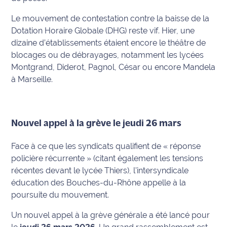
rouge
Maritima
Le mouvement de contestation contre la baisse de la
Dotation Horaire Globale (DHG) reste vif. Hier, une
L'anecdote
dizaine d’établissements étaient encore le théâtre de
de Jeff
blocages ou de débrayages, notamment les lycées
Montgrand,
Diderot,
Pagnol,
César ou encore
Mandela
C'est
à Marseille.
mon
club
Les
Nouvel appel à la grève le jeudi 26 mars
Coachs
Maritima
Face à ce que les syndicats qualifient de « réponse
policière récurrente » (citant également les tensions
Bon
récentes devant le lycée Thiers), l'intersyndicale
plan
éducation des Bouches-du-Rhône appelle à la
sortie
poursuite du mouvement.
Nous
Un nouvel appel à la grève générale a été lancé pour
contacter