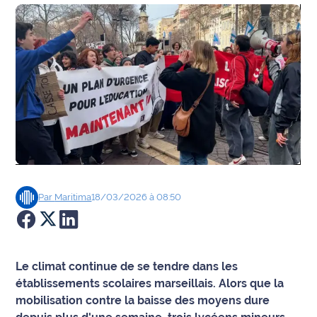
Agenda
Faits
divers
Sports
Société
Culture
Par
Maritima
18/03/2026 à 08:50
Économie
Éducation
Le climat continue de se tendre dans les
Emploi
établissements scolaires marseillais. Alors que la
mobilisation contre la baisse des moyens dure
Environnement