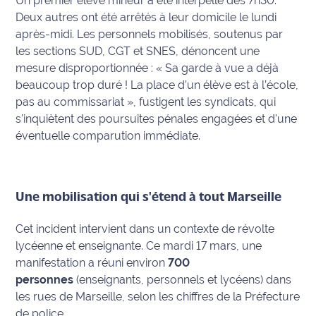
Un premier élève mineur a été interpellé dès 7h30.
Deux autres ont été arrêtés à leur domicile le lundi
International
après-midi. Les personnels mobilisés, soutenus par
Défense
les sections SUD, CGT et SNES, dénoncent une
mesure disproportionnée :
« Sa garde à vue a déjà
Municipales
beaucoup trop duré ! La place d’un élève est à l’école,
2026
pas au commissariat »
, fustigent les syndicats, qui
s'inquiètent des poursuites pénales engagées et d'une
Contenus
éventuelle comparution immédiate.
Partenaires
L'invité(e)
de la
Une mobilisation qui s'étend à tout Marseille
rédaction
Cet incident intervient dans un contexte de révolte
Coup de
lycéenne et enseignante. Ce mardi 17 mars, une
coeur
manifestation a réuni environ
700
Maritima
personnes
(enseignants, personnels et lycéens) dans
les rues de Marseille, selon les chiffres de la Préfecture
Fil
de police.