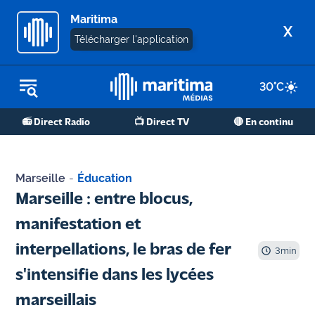
Maritima
X
Télécharger l'application
30
°C
REPLAY RADIO
📻 Direct Radio
📺 Direct TV
🔴 En continu
REPLAY TV
ÉCOUTER LES PODCASTS
Marseille
-
Éducation
Martigues
Marseille : entre blocus,
- Etang
manifestation et
de Berre
interpellations, le bras de fer
3
min
Marseille
s'intensifie dans les lycées
- Aix
marseillais
OM