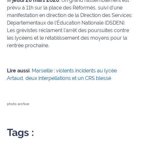
le
jeudi 26 mars 2026
. Un grand rassemblement est
prévu à 11h sur la place des Réformés, suivi d'une
Ecouter
manifestation en direction de la Direction des Services
et voir
Départementaux de l'Éducation Nationale (DSDEN).
Maritima
Les grévistes réclament l'arrêt des poursuites contre
les lycéens et le rétablissement des moyens pour la
Qui
rentrée prochaine.
sommes
nous ?
Devenir
Lire aussi
.
Marseille : violents incidents au lycée
annonceur
Artaud, deux interpellations et un CRS blessé
Recrutement
Mention
photo archive
légales
Conditions
Tags :
générales
d'utilisation du