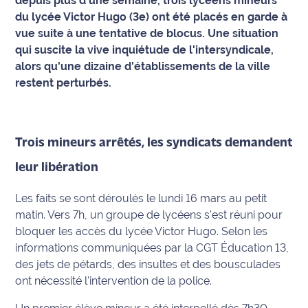
depuis plus d'une semaine, trois lycéens mineurs
du lycée Victor Hugo (3e) ont été placés en garde à
Info
vue suite à une tentative de blocus. Une situation
route
qui suscite la vive inquiétude de l'intersyndicale,
alors qu'une dizaine d'établissements de la ville
Justice
restent perturbés.
Loisirs
Météo
Trois mineurs arrêtés, les syndicats demandent
Politique
leur libération
Les faits se sont déroulés le lundi 16 mars au petit
Santé
matin. Vers 7h, un groupe de lycéens s'est réuni pour
Social
bloquer les accès du lycée Victor Hugo. Selon les
informations communiquées par la CGT Éducation 13,
Transport
des jets de pétards, des insultes et des bousculades
ont nécessité l'intervention de la police.
National