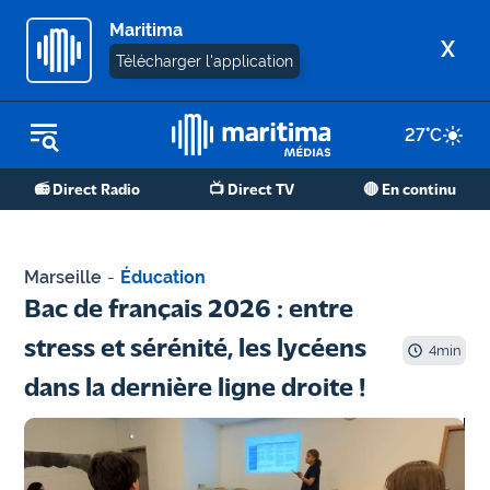
Maritima
X
Télécharger l'application
27
°C
REPLAY RADIO
📻 Direct Radio
📺 Direct TV
🔴 En continu
REPLAY TV
ÉCOUTER LES PODCASTS
Marseille
-
Éducation
Martigues
Bac de français 2026 : entre
- Etang
stress et sérénité, les lycéens
de Berre
4
min
dans la dernière ligne droite !
Marseille
- Aix
OM