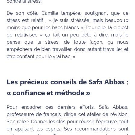
contre le stress.
International
De son côté, Camille tempère, soulignant que ce
stress est relatif ,
« je suis stréssée, mais beaucoup
Défense
moins que pour les bacs blancs »
. Pour elle, la clé est
de relativiser,
« ça fait un peu bête à dire, mais je
Municipales
2026
pense que le stress, de toute façon, ça nous
empêchera de bien travailler, donc autant travailler et
Contenus
être confiant pour le vrai bac. »
Partenaires
L'invité(e)
Les précieux conseils de Safa Abbas :
de la
rédaction
« confiance et méthode »
Coup de
Pour encadrer ces derniers efforts,
Safa Abbas
,
coeur
professeure de français, dirige cet atelier de révision.
Maritima
Son rôle ? Donner les clés pour réussir l'épreuve, tout
en apaisant les esprits. Ses recommandations sont
Fil