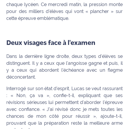
chaque lycéen. Ce mercredi matin, la pression monte
Info
pour des milliers d'élèves qui vont « plancher » sur
route
cette épreuve emblématique.
Justice
Deux visages face à l'examen
Loisirs
Dans la dernière ligne droite, deux types d'élèves se
Météo
distinguent. Il y a ceux que l'angoisse gagne e
t puis, il
Politique
y a ceux qui abordent l'échéance avec un flegme
déconcertant.
Santé
Interrogé sur son état d'esprit, Lucas se veut rassurant
:
« Non, ça va »
, confie-t-il, expliquant que ses
Social
révisions sérieuses lui permettent d'aborder l'épreuve
avec confiance.
« J’ai révisé donc je mets toutes les
Transport
chances de mon côté pour réussir »
, ajoute-t-il,
National
prouvant que la préparation reste la meilleure arme