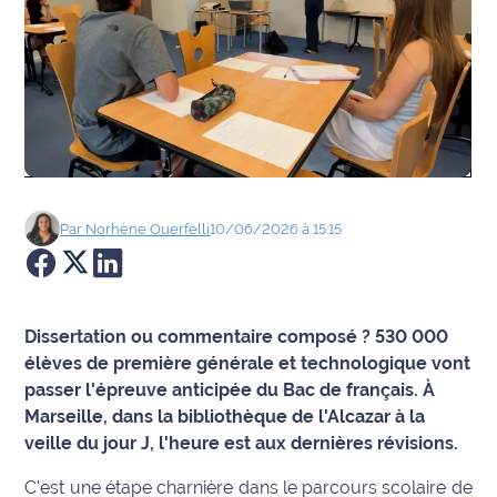
Agenda
Faits
divers
Sports
Société
Par
Norhène
Ouerfelli
10/06/2026 à 15:15
Culture
Économie
Dissertation ou commentaire composé ? 530 000
élèves de première générale et technologique vont
Éducation
passer l'épreuve anticipée du Bac de français. À
Marseille, dans la bibliothèque de l'Alcazar à la
Emploi
veille du jour J, l'heure est aux dernières révisions.
Environnement
C'est une étape charnière dans le parcours scolaire de