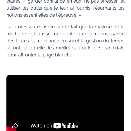
claires,
« garder confiance en eux, ne pas stresser, et
rouge
utiliser les outils que je leur ai fournis, résumants les
Maritima
notions essentielles de l’épreuve. »
L'anecdote
La professeure insiste sur le fait que la maîtrise de la
de Jeff
méthode est aussi importante que la connaissance
des textes. La confiance en soi et la gestion du temps
C'est
seront, selon elle, les meilleurs atouts des candidats
mon
club
pour affronter la page blanche.
Les
Coachs
Maritima
Bon
plan
sortie
Nous
contacter