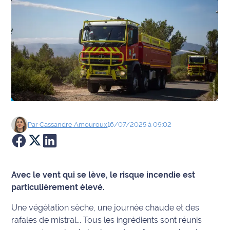
Agenda
Faits
divers
Sports
Société
Par
Cassandre
Amouroux
16/07/2025 à 09:02
Culture
Économie
Avec le vent qui se lève, le risque incendie est
Éducation
particulièrement élevé.
Emploi
Une végétation sèche, une journée chaude et des
rafales de mistral... Tous les ingrédients sont réunis
Environnement