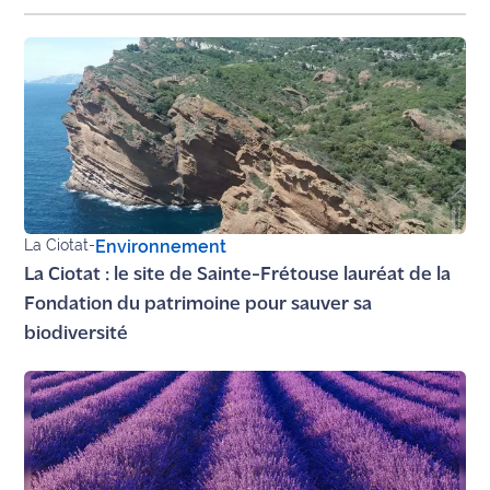
rouge
Maritima
L'anecdote
de Jeff
C'est
mon
club
La Ciotat
-
Environnement
Les
La Ciotat : le site de Sainte-Frétouse lauréat de la
Coachs
Maritima
Fondation du patrimoine pour sauver sa
biodiversité
Bon
plan
sortie
Nous
contacter