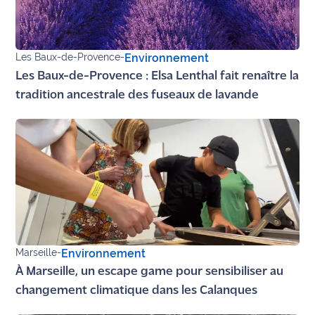
Ecouter
et voir
Maritima
Les Baux-de-Provence
-
Environnement
Les Baux-de-Provence : Elsa Lenthal fait renaître la
Qui
tradition ancestrale des fuseaux de lavande
sommes
nous ?
Devenir
annonceur
Recrutement
Mention
légales
Marseille
-
Environnement
À Marseille, un escape game pour sensibiliser au
Conditions
changement climatique dans les Calanques
générales
d'utilisation du