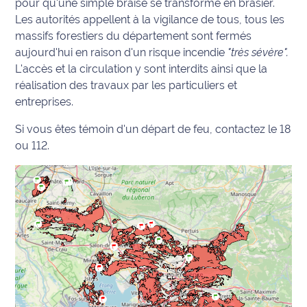
pour qu'une simple braise se transforme en brasier.
Les autorités appellent à la vigilance de tous, tous les
Info
massifs forestiers du département sont fermés
route
aujourd'hui en raison d'un risque incendie
"très sévère".
L'accès et la circulation y sont interdits ainsi que l
a
Justice
réalisation des travaux par les particuliers et
entreprises.
Loisirs
Si vous êtes témoin d'un départ de feu, contactez le 18
Météo
ou 112.
Politique
Santé
Social
Transport
National