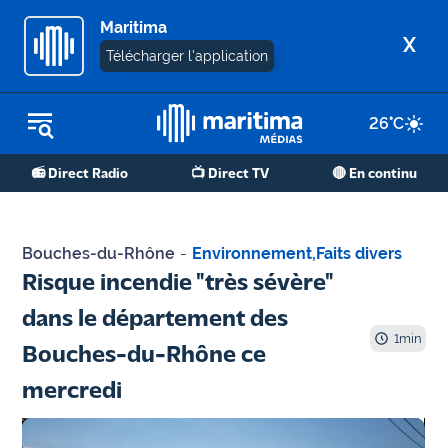
Maritima
X
Télécharger l'application
26
°C
REPLAY RADIO
📻 Direct Radio
📺 Direct TV
🔴 En continu
REPLAY TV
ÉCOUTER LES PODCASTS
Bouches-du-Rhône
-
Environnement
,
Faits divers
Martigues
Risque incendie "très sévère"
- Etang
dans le département des
de Berre
1
min
Bouches-du-Rhône ce
Marseille
mercredi
- Aix
OM