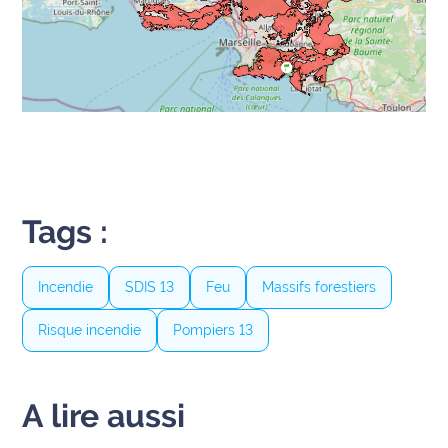
International
Défense
Municipales
2026
Contenus
Partenaires
Tags :
L'invité(e)
de la
Incendie
SDIS 13
Feu
Massifs forestiers
rédaction
Risque incendie
Pompiers 13
Coup de
coeur
Maritima
A lire aussi
Fil