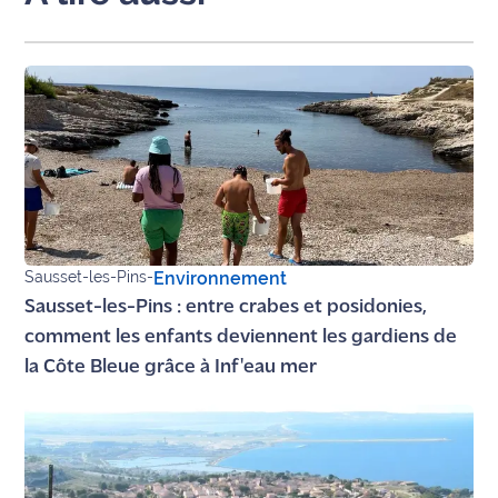
rouge
Maritima
L'anecdote
de Jeff
C'est
mon
club
Les
Sausset-les-Pins
-
Environnement
Coachs
Sausset-les-Pins : entre crabes et posidonies,
Maritima
comment les enfants deviennent les gardiens de
Bon
la Côte Bleue grâce à Inf'eau mer
plan
sortie
Nous
contacter