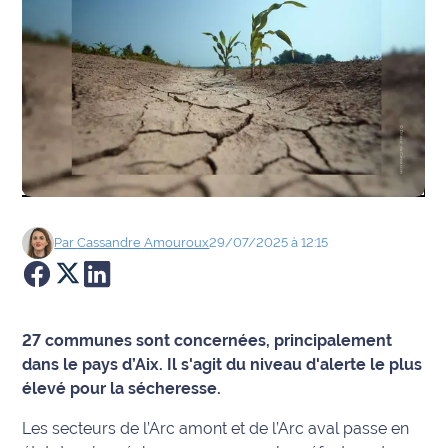
Agenda
Faits
divers
Sports
Société
Par
Cassandre
Amouroux
29/07/2025 à 12:15
Culture
Économie
27 communes sont concernées, principalement
Éducation
dans le pays d’Aix. Il s'agit du niveau d'alerte le plus
élevé pour la sécheresse.
Emploi
Les secteurs de l’Arc amont et de l’Arc aval passe en
Environnement