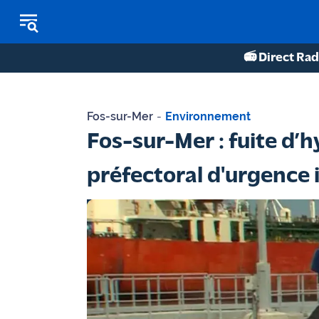
📻 Direct Rad
REPLAY RADIO
Fos-sur-Mer
-
Environnement
REPLAY TV
Fos-sur-Mer : fuite d’
ÉCOUTER LES PODCASTS
préfectoral d'urgence 
Martigues
- Etang
de Berre
Marseille
- Aix
OM