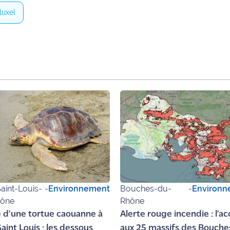
luxel
aint-Louis-
-
Environnement
Bouches-du-
-
Environn
hône
Rhône
 d’une tortue caouanne à
Alerte rouge incendie : l’a
aint Louis : les dessous
aux 25 massifs des Bouch