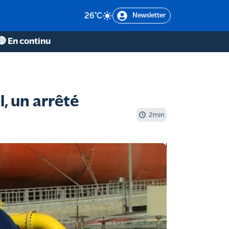
26
°C
Newsletter
🔴 En continu
, un arrêté
2
min