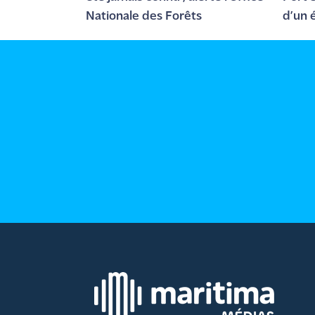
site maritima.fr
Nationale des Forêts
d’un 
Archives