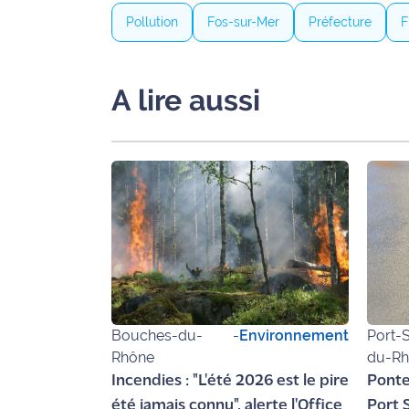
Pollution
Fos-sur-Mer
Préfecture
F
Ecouter
et voir
Maritima
A lire aussi
Qui
sommes
nous ?
Devenir
annonceur
Recrutement
Mention
légales
Bouches-du-
-
Environnement
Port-S
Rhône
du-R
Conditions
Incendies : "L'été 2026 est le pire
Ponte
générales
d'utilisation du
été jamais connu", alerte l'Office
Port S