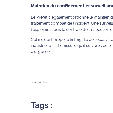
rouge
Maintien du confinement et surveillan
Maritima
Le Préfet a également ordonné le maintien 
L'anecdote
traitement complet de l'incident. Une survei
de Jeff
l'exploitant sous le contrôle de l'inspection d
C'est
Cet incident rappelle la fragilité de l'écosy
mon
industrielle. L'État assure qu'il suivra ave
club
d'urgence.
Les
Coachs
Maritima
Bon
photo archive
plan
sortie
Tags :
Nous
contacter