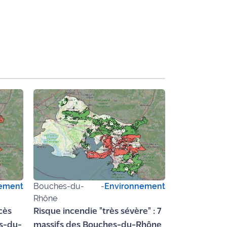
ement
Bouches-du-
-
Environnement
Rhône
ccès
Risque incendie "très sévère" : 7
es-du-
massifs des Bouches-du-Rhône