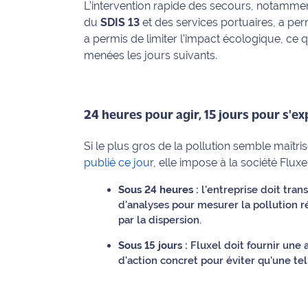
L'intervention rapide des secours, notamm
International
du
SDIS 13
et des services portuaires, a perm
a permis de limiter l'impact écologique, ce q
Défense
menées les jours suivants.
Municipales
2026
24 heures pour agir, 15 jours pour s'ex
Contenus
Partenaires
Si le plus gros de la pollution semble maîtri
publié ce jour
, elle impose à la société Fluxe
L'invité(e)
de la
Sous 24 heures :
l'entreprise doit tr
rédaction
d'analyses pour mesurer la pollution r
par la dispersion.
Coup de
Sous 15 jours :
Fluxel doit fournir une 
coeur
d'action concret pour éviter qu'une tel
Maritima
Fil