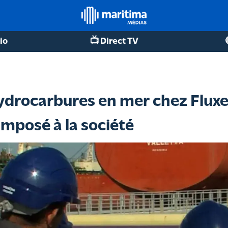
io
📺 Direct TV
hydrocarbures en mer chez Fluxel
imposé à la société