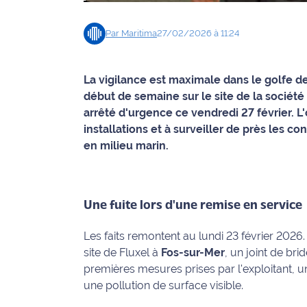
Info
Par
Maritima
27/02/2026 à 11:24
route
Justice
La vigilance est maximale dans le golfe d
début de semaine sur le site de la sociét
Loisirs
arrêté d'urgence ce vendredi 27 février. L'o
installations et à surveiller de près les
Météo
en milieu marin.
Politique
Santé
Une fuite lors d'une remise en service
Social
Les faits remontent au lundi 23 février 2026.
site de Fluxel à
Fos-sur-Mer
, un joint de br
Transport
premières mesures prises par l'exploitant, u
une pollution de surface visible.
National