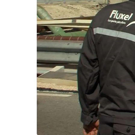
Agenda
Faits
divers
Sports
Société
Culture
Économie
Éducation
Emploi
Environnement