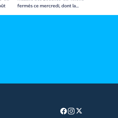
oût
fermés ce mercredi, dont la
Côte Bleue