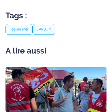
site maritima.fr
Tags :
Archives
Fos sur Mer
CARBON
A lire aussi