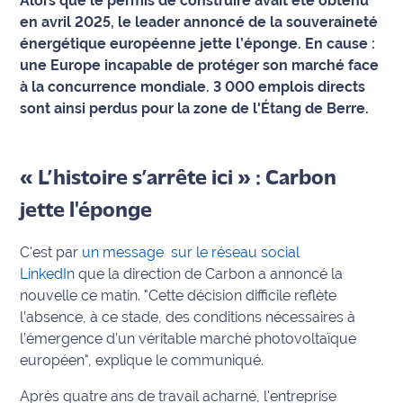
Alors que le permis de construire avait été obtenu
en avril 2025, le leader annoncé de la souveraineté
Info
énergétique européenne jette l’éponge. En cause :
route
une Europe incapable de protéger son marché face
à la concurrence mondiale. 3 000 emplois directs
Justice
sont ainsi perdus pour la zone de l'Étang de Berre.
Loisirs
« L’histoire s’arrête ici » : Carbon
Météo
jette l'éponge
Politique
C'est par
un message
sur le réseau social
Santé
LinkedIn
que la direction de Carbon a annoncé la
nouvelle ce matin.
"Cette décision difficile reflète
Social
l’absence, à ce stade, des conditions nécessaires à
l’émergence d’un véritable marché photovoltaïque
Transport
européen"
, explique le communiqué.
National
Après quatre ans de travail acharné, l'entreprise