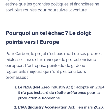
estime que les garanties politiques et financières ne
International
sont plus réunies pour poursuivre l'aventure.
Défense
Municipales
Pourquoi un tel échec ? Le doigt
2026
pointé vers l'Europe
Contenus
Partenaires
Pour Carbon, le projet n'est pas mort de ses propres
faiblesses, mais d'un manque de protectionnisme
L'invité(e)
européen. L’entreprise pointe du doigt deux
de la
règlements majeurs qui n’ont pas tenu leurs
rédaction
promesses :
Coup de
Le NZIA (Net Zero Industry Act) :
adopté en 2024,
coeur
il n'a pas instauré de réelle préférence pour la
Maritima
production européenne.
Fil
L’IAA (Industry Acceleration Act) :
en mars 2026,