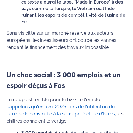
rouge
ce texte a élargi le label "Made in Europe" à des
Maritima
pays comme la Turquie, le Vietnam ou l'Inde,
ruinant les espoirs de compétitivité de l'usine de
Fos.
L'anecdote
de Jeff
Sans visibilité sur un marché réservé aux acteurs
européens, les investisseurs ont coupé les vannes,
C'est
rendant le financement des travaux impossible.
mon
club
Les
Un choc social : 3 000 emplois et un
Coachs
Maritima
espoir déçus à Fos
Bon
Le coup est terrible pour le bassin d'emploi.
plan
Rappelons qu'en avril 2025, lors de l'obtention du
sortie
permis de construire à la sous-préfecture d'Istres
, les
chiffres donnaient le vertige :
Nous
contacter
3 000 emplois directs
durables sur le site de