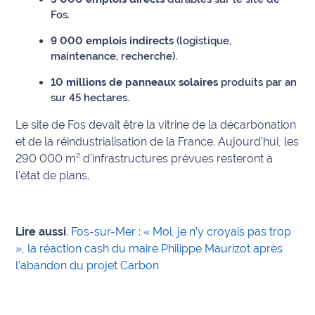
Fos.
Ecouter
9 000 emplois indirects
(logistique,
et voir
maintenance, recherche).
Maritima
10 millions de panneaux solaires
produits par an
Qui
sur 45 hectares.
sommes
nous ?
Le site de Fos devait être la vitrine de la décarbonation
et de la réindustrialisation de la France. Aujourd'hui, les
Devenir
290 000 m² d'infrastructures prévues resteront à
annonceur
l'état de plans.
Recrutement
Lire aussi
.
Fos-sur-Mer : « Moi, je n’y croyais pas trop
Mention
», la réaction cash du maire Philippe Maurizot après
légales
l’abandon du projet Carbon
Conditions
générales
d'utilisation du