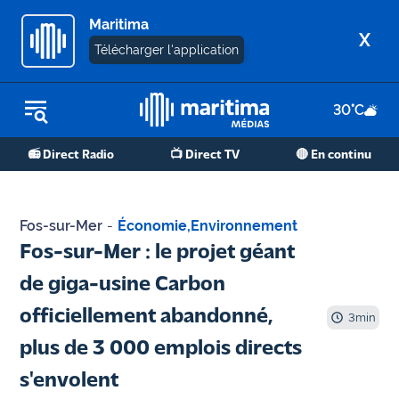
Maritima
X
Télécharger l'application
30
°C
REPLAY RADIO
📻 Direct Radio
📺 Direct TV
🔴 En continu
REPLAY TV
ÉCOUTER LES PODCASTS
Fos-sur-Mer
-
Économie
,
Environnement
Martigues
Fos-sur-Mer : le projet géant
- Etang
de giga-usine Carbon
de Berre
officiellement abandonné,
3
min
Marseille
plus de 3 000 emplois directs
- Aix
s'envolent
OM