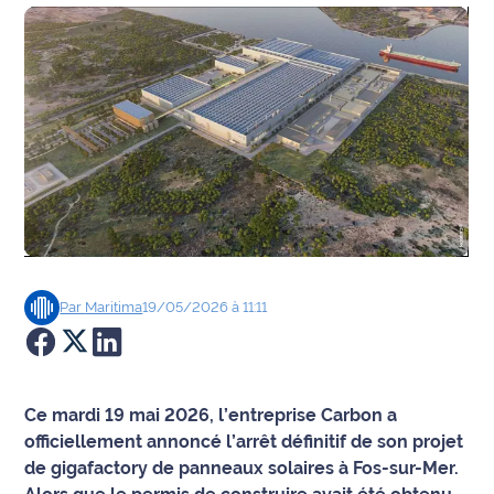
Agenda
Faits
divers
Sports
Société
Culture
Par
Maritima
19/05/2026 à 11:11
Économie
Éducation
Ce mardi 19 mai 2026, l’entreprise Carbon a
Emploi
officiellement annoncé l’arrêt définitif de son projet
de gigafactory de panneaux solaires à Fos-sur-Mer.
Environnement