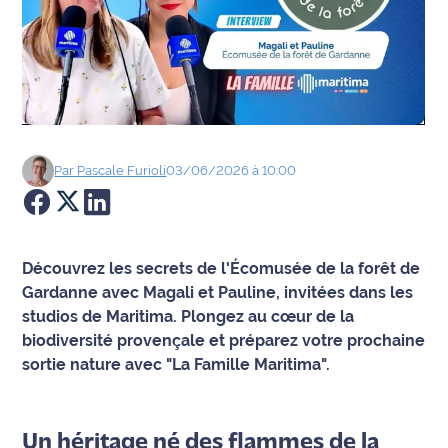
Agenda
Faits
divers
Sports
Par
Pascale
Furioli
03/06/2026 à 10:00
Société
Culture
Découvrez les secrets de l'Écomusée de la forêt de
Gardanne avec Magali et Pauline, invitées dans les
Économie
studios de Maritima. Plongez au cœur de la
biodiversité provençale et préparez votre prochaine
Éducation
sortie nature avec "La Famille Maritima".
Emploi
Environnement
Un héritage né des flammes de la