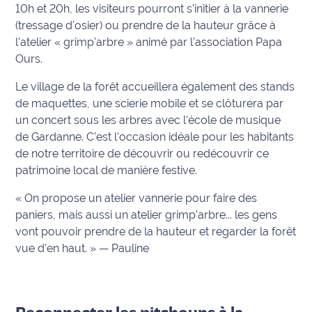
rouge
10h et 20h, les visiteurs pourront s'initier à la vannerie
Maritima
(tressage d'osier) ou prendre de la hauteur grâce à
l'atelier « grimp'arbre » animé par l'association Papa
L'anecdote
Ours.
de Jeff
Le village de la forêt accueillera également des stands
C'est
de maquettes, une scierie mobile et se clôturera par
mon
un concert sous les arbres avec l'école de musique
club
de Gardanne. C'est l'occasion idéale pour les habitants
de notre territoire de découvrir ou redécouvrir ce
Les
patrimoine local de manière festive.
Coachs
Maritima
« On propose un atelier vannerie pour faire des
paniers, mais aussi un atelier grimp'arbre... les gens
Bon
vont pouvoir prendre de la hauteur et regarder la forêt
plan
vue d'en haut. » — Pauline
sortie
Nous
contacter