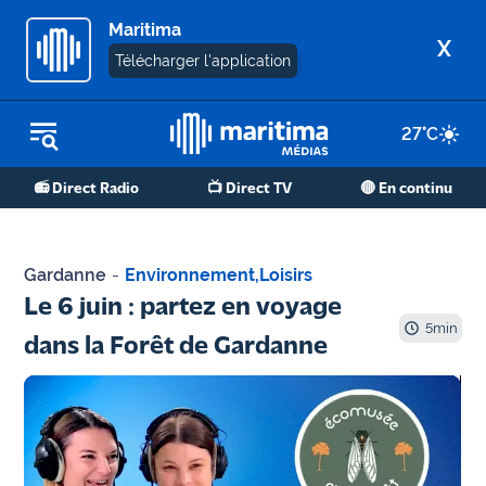
Maritima
X
Télécharger l'application
27
°C
REPLAY RADIO
📻 Direct Radio
📺 Direct TV
🔴 En continu
REPLAY TV
ÉCOUTER LES PODCASTS
Gardanne
-
Environnement
,
Loisirs
Martigues
Le 6 juin : partez en voyage
- Etang
5
min
dans la Forêt de Gardanne
de Berre
Marseille
- Aix
OM