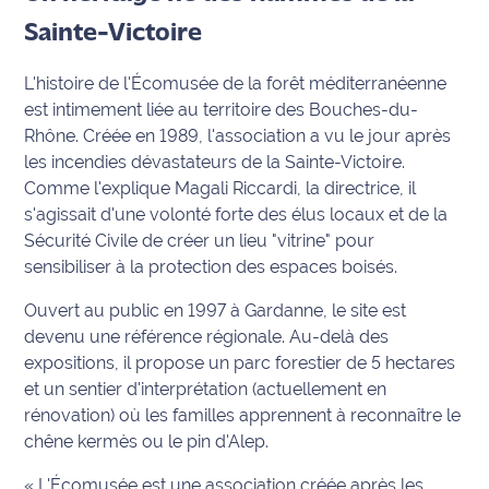
Sainte-Victoire
Info
route
L'histoire de l'Écomusée de la forêt méditerranéenne
est intimement liée au territoire des Bouches-du-
Justice
Rhône. Créée en 1989, l'association a vu le jour après
les incendies dévastateurs de la Sainte-Victoire.
Loisirs
Comme l'explique Magali Riccardi, la directrice, il
s'agissait d'une volonté forte des élus locaux et de la
Météo
Sécurité Civile de créer un lieu "vitrine" pour
Politique
sensibiliser à la protection des espaces boisés.
Ouvert au public en 1997 à Gardanne, le site est
Santé
devenu une référence régionale. Au-delà des
expositions, il propose un parc forestier de 5 hectares
Social
et un sentier d'interprétation (actuellement en
rénovation) où les familles apprennent à reconnaître le
Transport
chêne kermès ou le pin d'Alep.
National
« L'Écomusée est une association créée après les