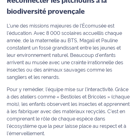
Reconnecter les pitchouns à la
biodiversité provençale
Ecouter
et voir
Maritima
L'une des missions majeures de l'Écomusée est
l'éducation. Avec 8 000 scolaires accueillis chaque
Qui
année, de la maternelle au BTS, Magali et Pauline
sommes
constatent un fossé grandissant entre les jeunes et
nous ?
leur environnement naturel. Beaucoup d'enfants
arrivent au musée avec une crainte irrationnelle des
Devenir
insectes ou des animaux sauvages comme les
annonceur
sangliers et les renards.
Recrutement
Pour y remédier, l'équipe mise sur l'interactivité. Grâce
à des ateliers comme « Bestioles et Bricoles » (chaque
Mention
mois), les enfants observent les insectes et apprennent
légales
à les fabriquer avec des matériaux recyclés. C'est en
comprenant le rôle de chaque espèce dans
Conditions
l'écosystème que la peur laisse place au respect et à
générales
l'émerveillement.
d'utilisation du