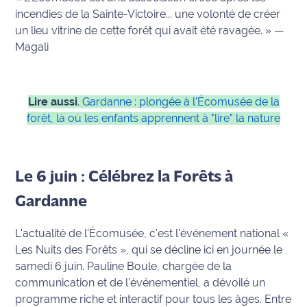
incendies de la Sainte-Victoire... une volonté de créer
International
un lieu vitrine de cette forêt qui avait été ravagée. » —
Magali
Défense
Municipales
2026
Lire aussi
.
Gardanne : plongée à l’Écomusée de la
forêt, là où les enfants apprennent à "lire" la nature
Contenus
Partenaires
L'invité(e)
Le 6 juin : Célébrez la Forêts à
de la
Gardanne
rédaction
L'actualité de l'Écomusée, c'est l'événement national «
Coup de
Les Nuits des Forêts », qui se décline ici en journée le
coeur
Maritima
samedi 6 juin. Pauline Boule, chargée de la
communication et de l'événementiel, a dévoilé un
Fil
programme riche et interactif pour tous les âges. Entre