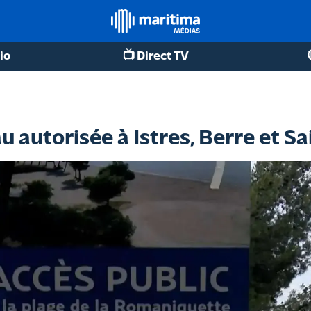
io
📺 Direct TV
 autorisée à Istres, Berre et 