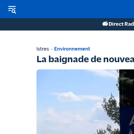
📻 Direct Rad
REPLAY RADIO
Istres
-
Environnement
REPLAY TV
La baignade de nouveau
ÉCOUTER LES PODCASTS
Martigues
- Etang
de Berre
Marseille
- Aix
OM