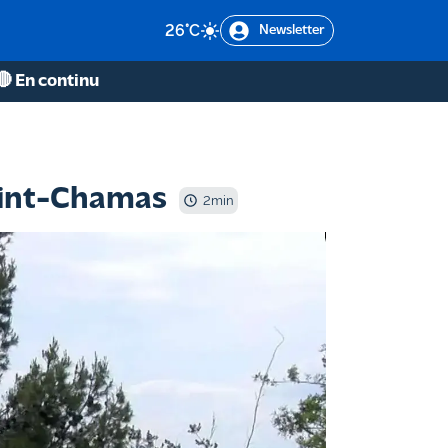
26
°C
Newsletter
🔴 En continu
Saint-Chamas
2
min