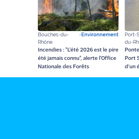
Ecouter
et voir
Maritima
Bouches-du-
-
Environnement
Port-S
Qui
Rhône
du-R
sommes
Incendies : "L'été 2026 est le pire
Ponte
nous ?
été jamais connu", alerte l'Office
Port S
Nationale des Forêts
d’un 
Devenir
annonceur
Recrutement
Mention
légales
Conditions
générales
d'utilisation du