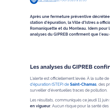
Par
Maritima
12/06/2026 à 10:35
Info
route
Après une fermeture préventive décrétée 
station d'épuration, la Ville d'Istres a off
Justice
Romaniquette et du Monteau. Idem pour le
analyses du GIPREB confirment que l'eau e
Loisirs
Météo
Politique
Les analyses du GIPREB confi
Santé
L'alerte est officiellement levée. À la suite de
Social
d’épuration (STEP) de
Saint-Chamas
, des p
surveiller d'éventuelles traces de pollution.
Transport
Les résultats, communiqués ce jeudi 11 juin 
National
en vigueur
. Aucun risque pour la santé des