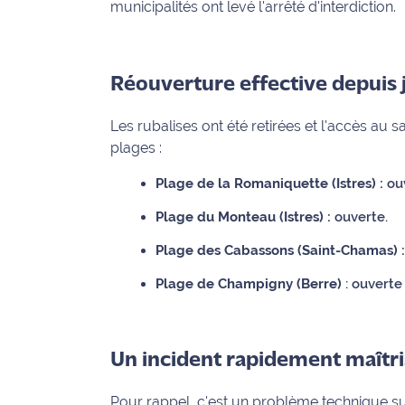
municipalités ont levé l'arrêté d'interdiction.
International
Défense
Réouverture effective depuis 
Municipales
2026
Les rubalises ont été retirées et l'accès au 
plages :
Contenus
Plage de la Romaniquette (Istres) :
ouv
Partenaires
Plage du Monteau (Istres) :
ouverte.
L'invité(e)
de la
Plage des Cabassons (Saint-Chamas) :
rédaction
Plage de Champigny (Berre)
: ouverte
Coup de
coeur
Maritima
Un incident rapidement maîtr
Fil
Pour rappel, c'est un problème technique su