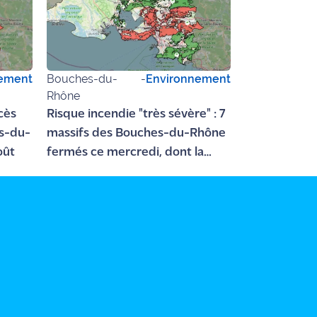
ement
Bouches-du-
-
Environnement
Rhône
ccès
Risque incendie "très sévère" : 7
es-du-
massifs des Bouches-du-Rhône
oût
fermés ce mercredi, dont la
Côte Bleue