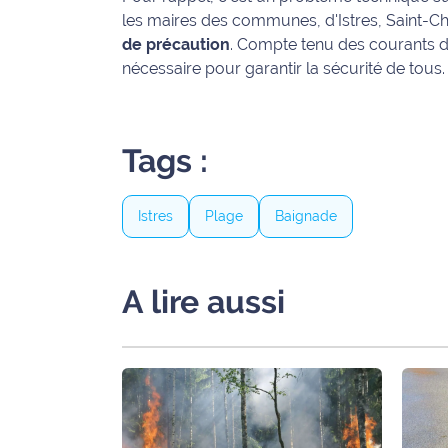
rouge
les maires des communes, d'Istres, Saint-
Maritima
de précaution
. Compte tenu des courants d
nécessaire pour garantir la sécurité de tous.
L'anecdote
de Jeff
C'est
Tags :
mon
club
Istres
Plage
Baignade
Les
Coachs
Maritima
A lire aussi
Bon
plan
sortie
Nous
contacter