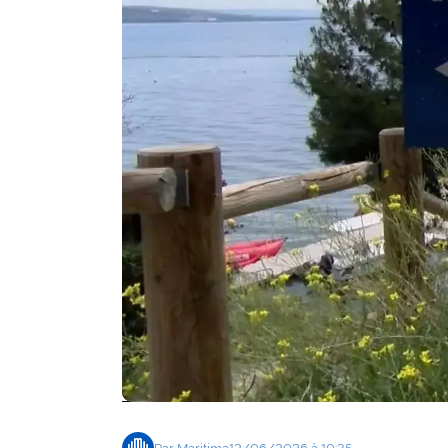
Agenda
Faits
divers
Sports
Société
Culture
Économie
Éducation
Emploi
Environnement