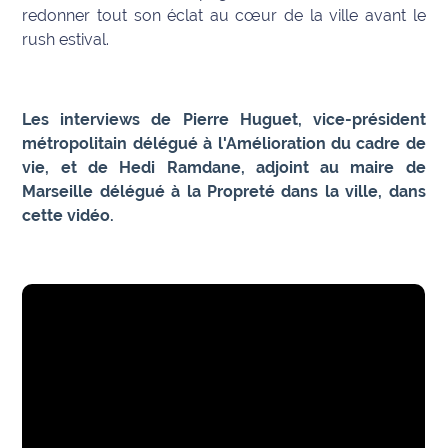
redonner tout son éclat au cœur de la ville avant le
International
rush estival.
Défense
Municipales
Les interviews de Pierre Huguet, vice-président
2026
métropolitain délégué à l'Amélioration du cadre de
vie, et de Hedi Ramdane, adjoint au maire de
Contenus
Marseille délégué à la Propreté dans la ville, dans
Partenaires
cette vidéo.
L'invité(e)
de la
rédaction
Coup de
coeur
Maritima
Fil