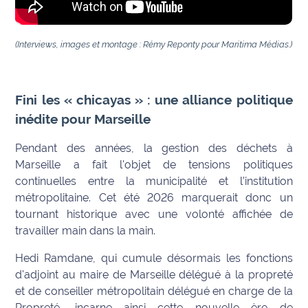
rouge
Maritima
(Interviews, images et montage : Rémy Reponty pour Maritima Médias.)
L'anecdote
de Jeff
C'est
Fini les « chicayas » : une alliance politique
mon
inédite pour Marseille
club
Pendant des années, la gestion des déchets à
Les
Marseille a fait l'objet de tensions politiques
Coachs
continuelles entre la municipalité et l’institution
Maritima
métropolitaine. Cet été 2026 marquerait donc un
tournant historique avec une volonté affichée de
Bon
travailler main dans la main.
plan
sortie
Hedi Ramdane, qui cumule désormais les fonctions
d'adjoint au maire de Marseille délégué à la propreté
Nous
et de conseiller métropolitain délégué en charge de la
contacter
Propreté, incarne ainsi cette nouvelle ère de