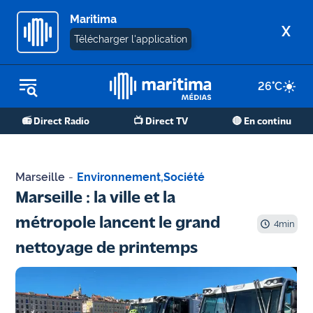
Maritima
X
Télécharger l'application
26
°C
REPLAY RADIO
📻 Direct Radio
📺 Direct TV
🔴 En continu
REPLAY TV
ÉCOUTER LES PODCASTS
Marseille
-
Environnement
,
Société
Martigues
Marseille : la ville et la
- Etang
métropole lancent le grand
de Berre
4
min
nettoyage de printemps
Marseille
- Aix
OM