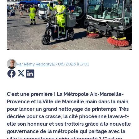
Agenda
Faits
divers
Sports
Société
Par
Rémy
Reponty
12/06/2026 à 17:01
Culture
Économie
C'est une première ! La Métropole Aix-Marseille-
Provence et la Ville de Marseille main dans la main
Éducation
pour lancer un grand nettoyage de printemps. Très
décriée pour sa crasse, la cité phocéenne lavera-t-
Emploi
elle son honneur et ses trottoirs grâce à la nouvelle
gouvernance de la métropole qui partage avec la
Environnement
ville la compétence voirie et propreté ? C'est en