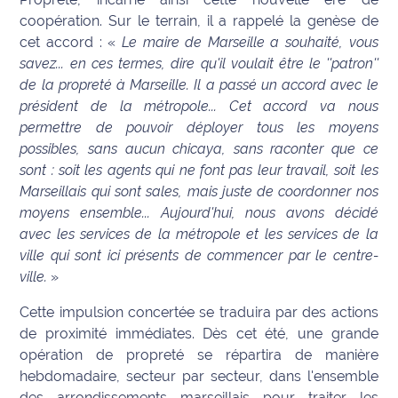
coopération. Sur le terrain, il a rappelé la genèse de
Ecouter
cet accord : «
Le maire de Marseille a souhaité, vous
et voir
savez... en ces termes, dire qu'il voulait être le ''patron''
Maritima
de la propreté à Marseille. Il a passé un accord avec le
président de la métropole... Cet accord va nous
Qui
permettre de pouvoir déployer tous les moyens
sommes
possibles, sans aucun chicaya, sans raconter que ce
nous ?
sont : soit les agents qui ne font pas leur travail, soit les
Marseillais qui sont sales, mais juste de coordonner nos
Devenir
annonceur
moyens ensemble... Aujourd'hui, nous avons décidé
avec les services de la métropole et les services de la
Recrutement
ville qui sont ici présents de commencer par le centre-
ville.
»
Mention
Cette impulsion concertée se traduira par des actions
légales
de proximité immédiates. Dès cet été, une grande
Conditions
opération de propreté se répartira de manière
générales
hebdomadaire, secteur par secteur, dans l'ensemble
d'utilisation du
des arrondissements marseillais pour traiter les