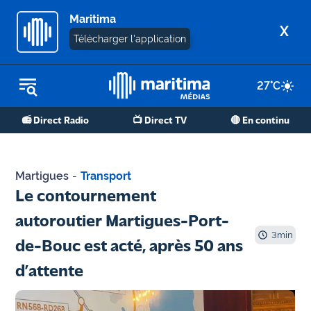
Maritima
X
Télécharger l'application
27
°C
REPLAY RADIO
📻 Direct Radio
📺 Direct TV
🔴 En continu
REPLAY TV
ÉCOUTER LES PODCASTS
Martigues
-
Transport
Martigues
Le contournement
- Etang
autoroutier Martigues-Port-
de Berre
3
min
de-Bouc est acté, après 50 ans
Marseille
d’attente
- Aix
OM