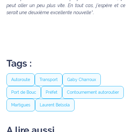
site maritima.fr
peut aller un peu plus vite. En tout cas, j'espère et ce
serait une deuxième excellente nouvelle"
.
Archives
Tags :
Autoroute
Transport
Gaby Charroux
Port de Bouc
Préfet
Contournement autoroutier
Martigues
Laurent Belsola
A lire aussi