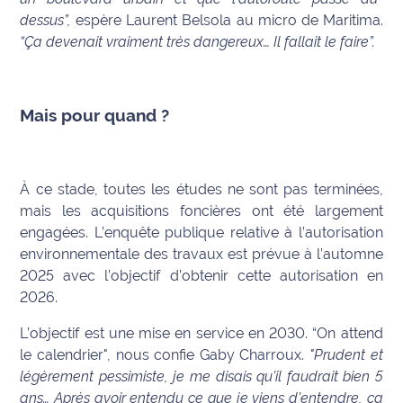
dessus”,
espère Laurent Belsola au micro de Maritima.
Ecouter
“Ça devenait vraiment très dangereux… Il fallait le faire”.
et voir
Maritima
Qui
Mais pour quand ?
sommes
nous ?
À ce stade, toutes les études ne sont pas terminées,
Devenir
mais les acquisitions foncières ont été largement
annonceur
engagées. L’enquête publique relative à l’autorisation
environnementale des travaux est prévue à l’automne
Recrutement
2025 avec l’objectif d’obtenir cette autorisation en
2026.
Mention
légales
L’objectif est une mise en service en 2030. “On attend
le calendrier", nous confie Gaby Charroux.
"Prudent et
Conditions
légèrement pessimiste, je me disais qu’il faudrait bien 5
générales
ans… Après avoir entendu ce que je viens d’entendre, ça
d'utilisation du