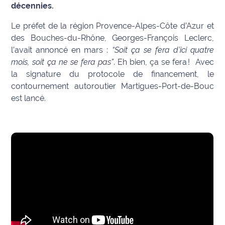
décennies.
Info
Le préfet de la région Provence-Alpes-Côte d’Azur et
route
des Bouches-du-Rhône, Georges-François Leclerc,
l’avait annoncé en mars :
“Soit ça se fera d’ici quatre
Justice
mois, soit ça ne se fera pas”
. Eh bien, ça se fera ! Avec
la signature du protocole de financement, le
Loisirs
contournement autoroutier Martigues-Port-de-Bouc
est lancé.
Météo
Politique
Santé
Social
Transport
National