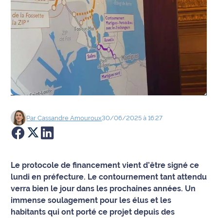
Agenda
Faits
divers
Sports
Société
Par
Cassandre
Amouroux
30/06/2025 à 16:27
Culture
Économie
Le protocole de financement vient d’être signé ce
Éducation
lundi en préfecture. Le contournement tant attendu
verra bien le jour dans les prochaines années. Un
Emploi
immense soulagement pour les élus et les
habitants qui ont porté ce projet depuis des
Environnement