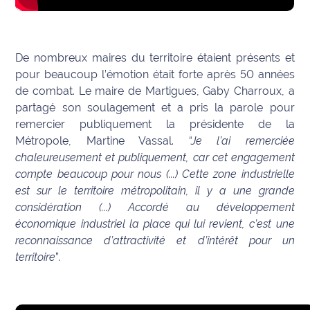
International
Défense
De nombreux maires du territoire étaient présents et
pour beaucoup l’émotion était forte après 50 années
Municipales
de combat. Le maire de Martigues, Gaby Charroux, a
2026
partagé son soulagement et a pris la parole pour
remercier publiquement la présidente de la
Contenus
Métropole, Martine Vassal.
“Je l’ai remerciée
Partenaires
chaleureusement et publiquement, car cet engagement
compte beaucoup pour nous (...) Cette zone industrielle
L'invité(e)
de la
est sur le territoire métropolitain, il y a une grande
rédaction
considération (...) Accordé au développement
économique industriel la place qui lui revient, c’est une
Coup de
reconnaissance d’attractivité et d’intérêt pour un
coeur
territoire
”.
Maritima
Fil