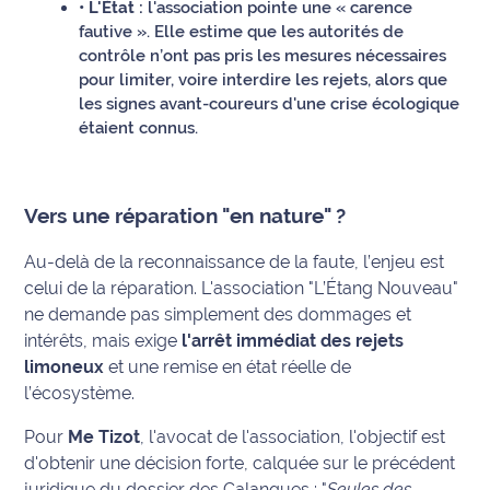
rouge
• L'État :
l'association pointe une « carence
Maritima
fautive ». Elle estime que les autorités de
contrôle n’ont pas pris les mesures nécessaires
pour limiter, voire interdire les rejets, alors que
L'anecdote
les signes avant-coureurs d'une crise écologique
de Jeff
étaient connus.
C'est
mon
club
Vers une réparation "en nature" ?
Les
Au-delà de la reconnaissance de la faute, l’enjeu est
Coachs
celui de la réparation. L'association "L’Étang Nouveau"
Maritima
ne demande pas simplement des dommages et
intérêts, mais exige
l'arrêt immédiat des rejets
Bon
limoneux
et une remise en état réelle de
plan
l’écosystème.
sortie
Pour
Me Tizot
, l'avocat de l'association, l'objectif est
Nous
d'obtenir une décision forte, calquée sur le précédent
contacter
juridique du dossier des Calanques : "
Seules des