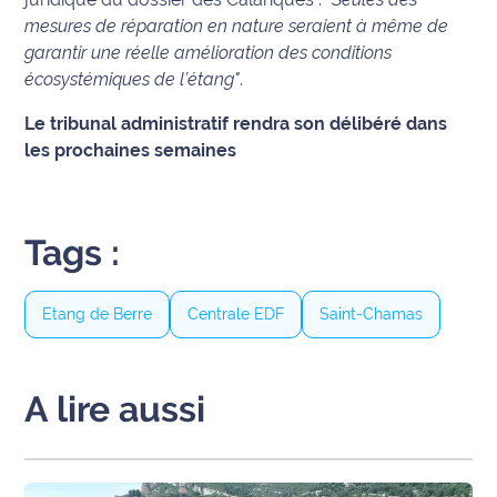
mesures de réparation en nature seraient à même de
Ecouter
garantir une réelle amélioration des conditions
et voir
écosystémiques de l’étang"
.
Maritima
Le tribunal administratif rendra son délibéré dans
Qui
les prochaines semaines
sommes
nous ?
Devenir
Tags :
annonceur
Etang de Berre
Centrale EDF
Saint-Chamas
Recrutement
Mention
légales
A lire aussi
Conditions
générales
d'utilisation du