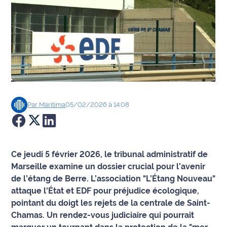
Agenda
Faits
divers
Sports
Société
Par
Maritima
05/02/2026 à 14:08
Culture
Économie
Ce jeudi 5 février 2026, le tribunal administratif de
Marseille examine un dossier crucial pour l’avenir
Éducation
de l’étang de Berre. L’association "L’Étang Nouveau"
attaque l'État et EDF pour préjudice écologique,
Emploi
pointant du doigt les rejets de la centrale de Saint-
Chamas. Un rendez-vous judiciaire qui pourrait
Environnement