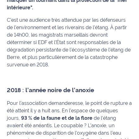
marquer un tournant dans la protection de la "mer
intérieure".
Info
route
C’est une audience très attendue par les défenseurs
de l’environnement et les riverains de l’étang. À partir
Justice
de 14h00, les magistrats marseillais devront
déterminer si EDF et l’État sont responsables de la
Loisirs
dégradation persistante de l'écosystème de l’étang de
Berre, et plus particulièrement de la catastrophe
Météo
survenue en 2018.
Politique
Santé
2018 : l’année noire de l’anoxie
Pour l’association demanderesse, le point de rupture a
Social
été atteint il y a huit ans. En l’espace de quelques
jours,
93 % de la faune et de la flore
de l’étang
Transport
avaient été anéantis. Le coupable ? L’anoxie, un
National
phénomène de disparition de l’oxygène dans l’eau