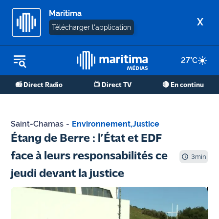
Maritima
X
Télécharger l'application
27
°C
REPLAY RADIO
📻 Direct Radio
📺 Direct TV
🔴 En continu
REPLAY TV
ÉCOUTER LES PODCASTS
Saint-Chamas
-
Environnement
,
Justice
Martigues
Étang de Berre : l’État et EDF
- Etang
face à leurs responsabilités ce
de Berre
3
min
jeudi devant la justice
Marseille
- Aix
OM