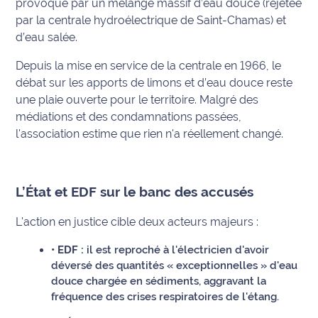
provoqué par un mélange massif d’eau douce (rejetée
International
par la centrale hydroélectrique de Saint-Chamas) et
d’eau salée.
Défense
Depuis la mise en service de la centrale en 1966, le
débat sur les apports de limons et d’eau douce reste
Municipales
2026
une plaie ouverte pour le territoire. Malgré des
médiations et des condamnations passées,
Contenus
l'association estime que rien n'a réellement changé.
Partenaires
L'invité(e)
L’État et EDF sur le banc des accusés
de la
rédaction
L'action en justice cible deux acteurs majeurs :
Coup de
• EDF :
il est reproché à l'électricien d'avoir
coeur
déversé des quantités « exceptionnelles » d'eau
Maritima
douce chargée en sédiments, aggravant la
fréquence des crises respiratoires de l'étang.
Fil