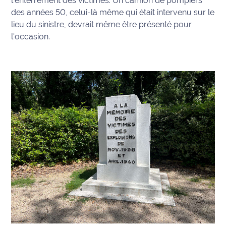
l'enterrement des victimes. Un camion de pompiers
des années 50, celui-là même qui était intervenu sur le
Ecouter
lieu du sinistre, devrait même être présenté pour
et voir
l'occasion.
Maritima
Qui
sommes
nous ?
Devenir
annonceur
Recrutement
Mention
légales
Conditions
générales
d'utilisation du