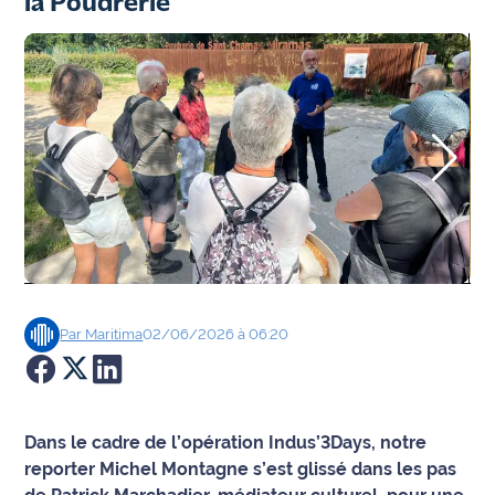
la Poudrerie
Agenda
Faits
divers
Sports
Société
Culture
Économie
Par
Maritima
02/06/2026 à 06:20
Éducation
Emploi
Dans le cadre de l’opération Indus’3Days, notre
reporter Michel Montagne s’est glissé dans les pas
Environnement