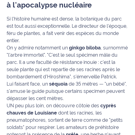
à l'apocalypse nucléaire
Si l'histoire humaine est dense, la botanique du parc
est tout aussi exceptionnelle. Le directeur de l'époque,
féru de plantes, a fait venir des espèces du monde
entier.
On y admire notamment un
ginkgo biloba
, surnommé
"l'arbre immortel".
"C'est le seul spécimen mâle du
parc. Il a une faculté de résistance inouïe : c'est la
seule plante qui est repartie de ses racines après le
bombardement d'Hiroshima"
, s'émerveille Patrick.
Lui faisant face
, un
séquoia
de 35 mètres —
"un bébé"
,
s'amuse le guide puisque certains specimen peuvent
dépasser les cent mètres.
UN peu plus loin, on découvre côtoie des
cyprès
chauves de Louisiane
dont les racines, les
pneumatophores, sortent de terre comme de
"petits
soldats"
pour respirer. Les amateurs de préhistoire
noteront la présence de la
prêle
, une herbe n'ayant