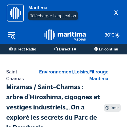
Maritima
X
Télécharger l'application
30
°C
REPLAY RADIO
📻 Direct Radio
📺 Direct TV
🔴 En continu
REPLAY TV
ÉCOUTER LES PODCASTS
Saint-
-
Environnement
,
Loisirs
,
Fil rouge
Chamas
Martigues
Maritima
- Etang
Miramas / Saint-Chamas :
de Berre
arbre d'Hiroshima, cigognes et
Marseille
vestiges industriels... On a
3
min
- Aix
exploré les secrets du Parc de
OM