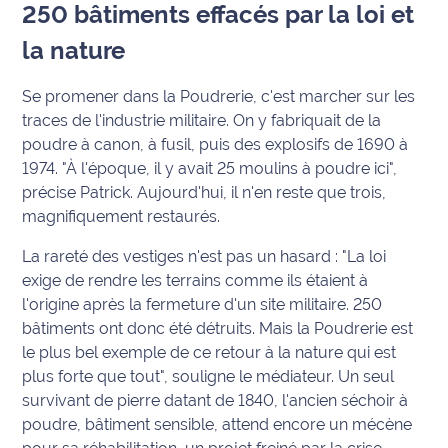
250 bâtiments effacés par la loi et
International
la nature
Défense
Se promener dans la Poudrerie, c'est marcher sur les
Municipales
traces de l'industrie militaire. On y fabriquait de la
2026
poudre à canon, à fusil, puis des explosifs de 1690 à
1974.
"À l'époque, il y avait 25 moulins à poudre ici"
,
Contenus
précise Patrick. Aujourd'hui, il n'en reste que trois,
Partenaires
magnifiquement restaurés.
L'invité(e)
La rareté des vestiges n'est pas un hasard :
"La loi
de la
exige de rendre les terrains comme ils étaient à
rédaction
l'origine après la fermeture d'un site militaire. 250
bâtiments ont donc été détruits. Mais la Poudrerie est
Coup de
le plus bel exemple de ce retour à la nature qui est
coeur
plus forte que tout"
, souligne le médiateur. Un seul
Maritima
survivant de pierre datant de 1840, l'ancien séchoir à
poudre, bâtiment sensible, attend encore un mécène
Fil