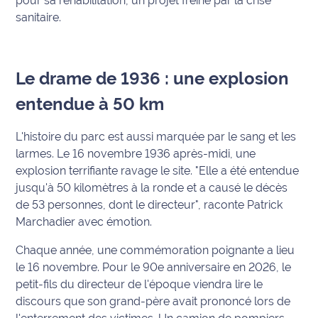
pour sa réhabilitation, un projet freiné par la crise
rouge
sanitaire.
Maritima
L'anecdote
de Jeff
Le drame de 1936 : une explosion
entendue à 50 km
C'est
mon
club
L'histoire du parc est aussi marquée par le sang et les
larmes. Le 16 novembre 1936 après-midi, une
Les
explosion terrifiante ravage le site.
"Elle a été entendue
Coachs
jusqu'à 50 kilomètres à la ronde et a causé le décès
Maritima
de 53 personnes, dont le directeur"
, raconte Patrick
Marchadier avec émotion.
Bon
plan
Chaque année, une commémoration poignante a lieu
sortie
le 16 novembre. Pour le 90e anniversaire en 2026, le
petit-fils du directeur de l'époque viendra lire le
Nous
discours que son grand-père avait prononcé lors de
contacter