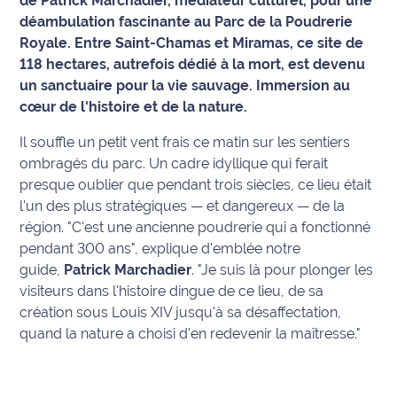
de Patrick Marchadier, médiateur culturel, pour une
déambulation fascinante au Parc de la Poudrerie
Info
Royale. Entre Saint-Chamas et Miramas, ce site de
route
118 hectares, autrefois dédié à la mort, est devenu
un sanctuaire pour la vie sauvage. Immersion au
Justice
cœur de l'histoire et de la nature.
Loisirs
Il souffle un petit vent frais ce matin sur les sentiers
ombragés du parc. Un cadre idyllique qui ferait
Météo
presque oublier que pendant trois siècles, ce lieu était
l'un des plus stratégiques — et dangereux — de la
Politique
région.
"C'est une ancienne poudrerie qui a fonctionné
pendant 300 ans"
, explique d'emblée notre
Santé
guide,
Patrick Marchadier
.
"Je suis là pour plonger les
visiteurs dans l'histoire dingue de ce lieu, de sa
Social
création sous Louis XIV jusqu'à sa désaffectation,
quand la nature a choisi d'en redevenir la maîtresse."
Transport
National