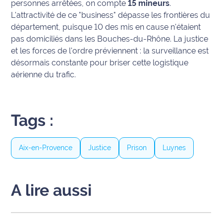
personnes arrêtées, on compte
15 mineurs
.
L'attractivité de ce "business" dépasse les frontières du
Ecouter
département, puisque 10 des mis en cause n'étaient
et voir
pas domiciliés dans les Bouches-du-Rhône. La justice
Maritima
et les forces de l'ordre préviennent : la surveillance est
désormais constante pour briser cette logistique
Qui
sommes
aérienne du trafic.
nous ?
Devenir
Tags :
annonceur
Recrutement
Aix-en-Provence
Justice
Prison
Luynes
Mention
légales
A lire aussi
Conditions
générales
d'utilisation du