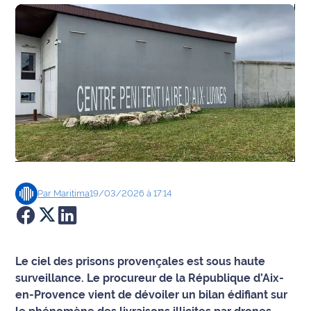
Agenda
Faits
divers
Sports
Société
Culture
Par
Maritima
19/03/2026 à 17:14
Économie
Éducation
Le ciel des prisons provençales est sous haute
Emploi
surveillance. Le procureur de la République d’Aix-
en-Provence vient de dévoiler un bilan édifiant sur
Environnement