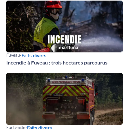
site maritima.fr
Archives
Fuveau
-
Faits divers
Incendie à Fuveau : trois hectares parcourus
Fontvieille
-
Faits divers