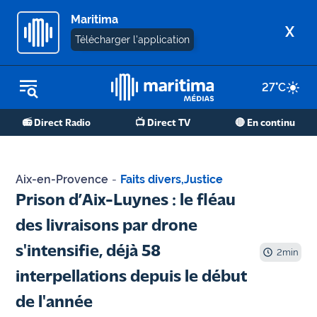
Maritima
X
Télécharger l'application
27
°C
REPLAY RADIO
📻 Direct Radio
📺 Direct TV
🔴 En continu
REPLAY TV
ÉCOUTER LES PODCASTS
Aix-en-Provence
-
Faits divers
,
Justice
Martigues
Prison d’Aix-Luynes : le fléau
- Etang
des livraisons par drone
de Berre
s'intensifie, déjà 58
2
min
Marseille
interpellations depuis le début
- Aix
de l'année
OM