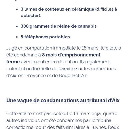
International
3 lames de couteaux en céramique
(difficiles à
détecter).
Défense
386 grammes de résine de cannabis
.
Municipales
5 téléphones portables
.
2026
Jugé en comparution immédiate le 18 mars, le pilote a
Contenus
été condamné à
8 mois d'emprisonnement
Partenaires
ferme
avec maintien en détention. Il a également
l'interdiction formelle de paraître sur les communes
L'invité(e)
d’Aix-en-Provence et de Bouc-Bel-Air.
de la
rédaction
Coup de
Une vague de condamnations au tribunal d'Aix
coeur
Maritima
Cette affaire n'est pas isolée. Le 16 mars déjà, quatre
autres individus ont été condamnés par le tribunal
Fil
correctionnel pour des faits similaires à Luynes. Deux