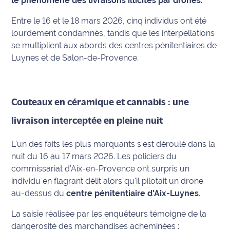
le phénomène des livraisons illicites par drones.
Info
Entre le 16 et le 18 mars 2026, cinq individus ont été
route
lourdement condamnés, tandis que les interpellations
se multiplient aux abords des centres pénitentiaires de
Justice
Luynes et de Salon-de-Provence.
Loisirs
Météo
Couteaux en céramique et cannabis : une
livraison interceptée en pleine nuit
Politique
L'un des faits les plus marquants s'est déroulé dans la
Santé
nuit du 16 au 17 mars 2026. Les policiers du
commissariat d’Aix-en-Provence ont surpris un
Social
individu en flagrant délit alors qu'il pilotait un drone
au-dessus du
centre pénitentiaire d'Aix-Luynes
.
Transport
La saisie réalisée par les enquêteurs témoigne de la
National
dangerosité des marchandises acheminées :