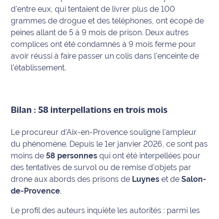
rouge
d'entre eux, qui tentaient de livrer plus de 100
Maritima
grammes de drogue et des téléphones, ont écopé de
peines allant de 5 à 9 mois de prison. Deux autres
L'anecdote
complices ont été condamnés à 9 mois ferme pour
de Jeff
avoir réussi à faire passer un colis dans l'enceinte de
l'établissement.
C'est
mon
club
Bilan : 58 interpellations en trois mois
Les
Coachs
Le procureur d'Aix-en-Provence souligne l'ampleur
Maritima
du phénomène. Depuis le 1er janvier 2026, ce sont pas
moins de
58 personnes
qui ont été interpellées pour
Bon
des tentatives de survol ou de remise d'objets par
plan
drone aux abords des prisons de
Luynes
et de
Salon-
sortie
de-Provence
.
Nous
Le profil des auteurs inquiète les autorités : parmi les
contacter