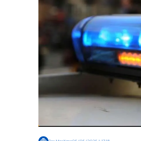
Agenda
Faits
divers
Sports
Société
Culture
Économie
Éducation
Emploi
Environnement