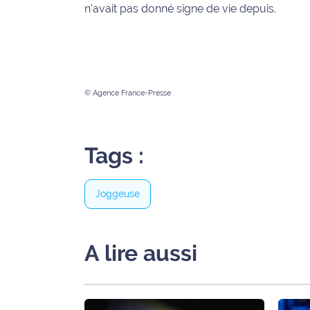
n'avait pas donné signe de vie depuis.
International
Défense
Municipales
© Agence France-Presse
2026
Contenus
Partenaires
Tags :
L'invité(e)
de la
Joggeuse
rédaction
Coup de
A lire aussi
coeur
Maritima
Fil