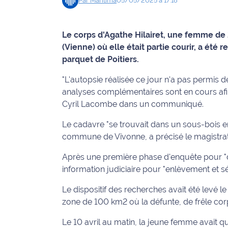
Par
Maritima
05/05/2025 à 17:18
Info
route
Le corps d'Agathe Hilairet, une femme de 
(Vienne) où elle était partie courir, a ét
Justice
parquet de Poitiers.
Loisirs
"L'autopsie réalisée ce jour n'a pas permis 
analyses complémentaires sont en cours afin
Météo
Cyril Lacombe dans un communiqué.
Politique
Le cadavre "se trouvait dans un sous-bois e
commune de Vivonne, a précisé le magistrat,
Santé
Après une première phase d'enquête pour "disp
information judiciaire pour "enlèvement et sé
Social
Le dispositif des recherches avait été levé l
Transport
zone de 100 km2 où la défunte, de frêle corpul
National
Le 10 avril au matin, la jeune femme avait qu