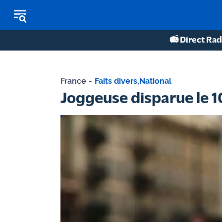
📻 Direct Rad
REPLAY RADIO
France
-
Faits divers
,
National
REPLAY TV
Joggeuse disparue le 10
ÉCOUTER LES PODCASTS
Martigues
- Etang
de Berre
Marseille
- Aix
OM