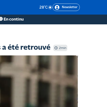
28
°C
Newsletter
🔴 En continu
s a été retrouvé
2
min