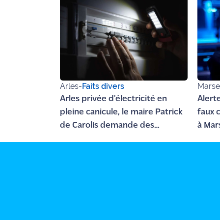
rouge
Maritima
L'anecdote
de Jeff
C'est
mon
Arles
-
Faits divers
Marsei
club
Arles privée d'électricité en
Alert
pleine canicule, le maire Patrick
faux 
Les
Coachs
de Carolis demande des
à Mar
Maritima
comptes à Enedis et RTE
fraud
Bon
plan
sortie
Nous
contacter