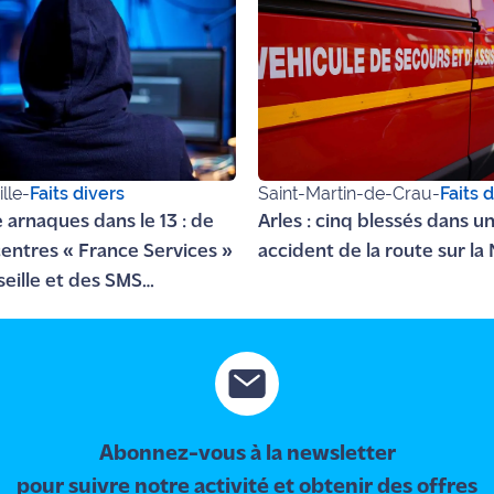
lle
-
Faits divers
Saint-Martin-de-Crau
-
Faits 
e arnaques dans le 13 : de
Arles : cinq blessés dans u
centres « France Services »
accident de la route sur la 
seille et des SMS
uleux à Salon
Abonnez-vous à la newsletter
pour suivre notre activité et obtenir des offres