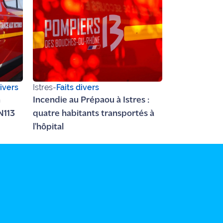
divers
Istres
-
Faits divers
n
Incendie au Prépaou à Istres :
N113
quatre habitants transportés à
l'hôpital