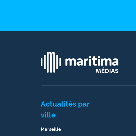
Ecouter
et voir
Maritima
Qui
sommes
nous ?
Devenir
annonceur
Recrutement
Mention
Actualités par
légales
ville
Conditions
générales
Marseille
d'utilisation du