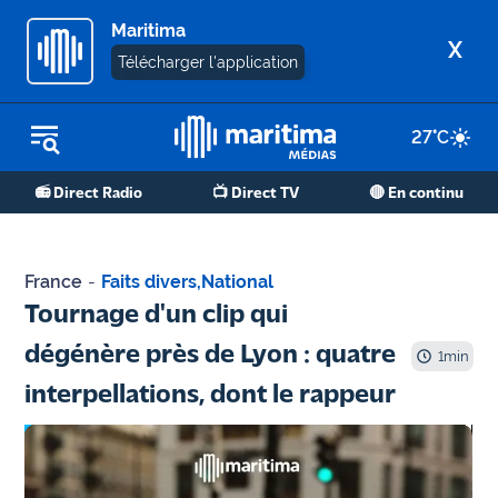
Maritima
X
Télécharger l'application
27
°C
REPLAY RADIO
📻 Direct Radio
📺 Direct TV
🔴 En continu
REPLAY TV
ÉCOUTER LES PODCASTS
France
-
Faits divers
,
National
Martigues
Tournage d'un clip qui
- Etang
dégénère près de Lyon : quatre
de Berre
1
min
interpellations, dont le rappeur
Marseille
- Aix
OM