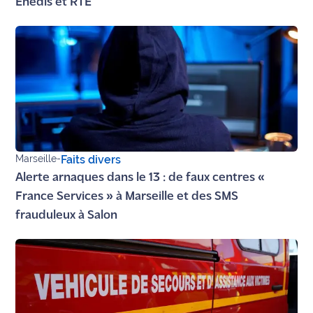
Enedis et RTE
rouge
Maritima
L'anecdote
de Jeff
C'est
mon
club
Marseille
-
Faits divers
Les
Alerte arnaques dans le 13 : de faux centres «
Coachs
Maritima
France Services » à Marseille et des SMS
frauduleux à Salon
Bon
plan
sortie
Nous
contacter