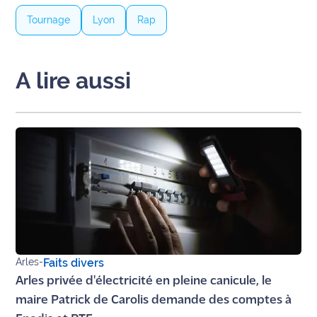
International
Tournage
Lyon
Rap
Défense
A lire aussi
Municipales
2026
Contenus
Partenaires
L'invité(e)
de la
rédaction
Coup de
coeur
Arles
-
Faits divers
Maritima
Arles privée d'électricité en pleine canicule, le
maire Patrick de Carolis demande des comptes à
Fil