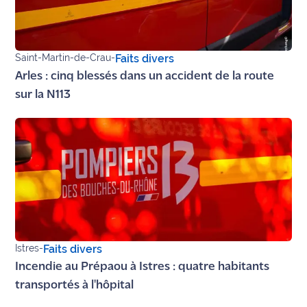
Ecouter
et voir
Maritima
Saint-Martin-de-Crau
-
Faits divers
Arles : cinq blessés dans un accident de la route
Qui
sur la N113
sommes
nous ?
Devenir
annonceur
Recrutement
Mention
légales
Istres
-
Faits divers
Incendie au Prépaou à Istres : quatre habitants
Conditions
transportés à l'hôpital
générales
d'utilisation du