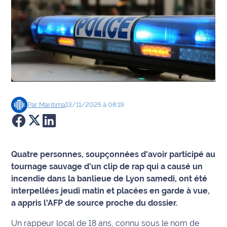
Agenda
Faits
divers
Sports
Société
Par
Maritima
13/11/2025 à 08:19
Culture
Économie
Quatre personnes, soupçonnées d'avoir participé au
tournage sauvage d'un clip de rap qui a causé un
Éducation
incendie dans la banlieue de Lyon samedi, ont été
interpellées jeudi matin et placées en garde à vue,
Emploi
a appris l'AFP de source proche du dossier.
Environnement
Un rappeur local de 18 ans, connu sous le nom de