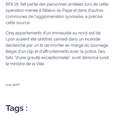
BFK.16, fait partie des personnes arrêtées lors de cette
Info
opération menée à Rillieux-la-Pape et dans d'autres
route
communes de l'agglomération lyonnaise, a précisé
cette source.
Justice
Cinq appartements d'un immeuble au nord-est de
Loisirs
Lyon avaient été sinistrés samedi dans un incendie
déclenché par un tir de mortier en marge du tournage
Météo
illégal d'un clip et d'affrontements avec la police. Des
faits "d'une gravité exceptionnelle", avait dénoncé lundi
Politique
le ministre de la Ville.
Santé
avec @AFP
Social
Transport
Tags :
National