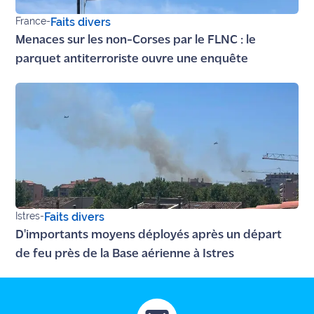
France
-
Faits divers
Ecouter
Menaces sur les non-Corses par le FLNC : le
et voir
Maritima
parquet antiterroriste ouvre une enquête
Qui
sommes
nous ?
Devenir
annonceur
Recrutement
Istres
-
Faits divers
Mention
D'importants moyens déployés après un départ
légales
de feu près de la Base aérienne à Istres
Conditions
générales
d'utilisation du