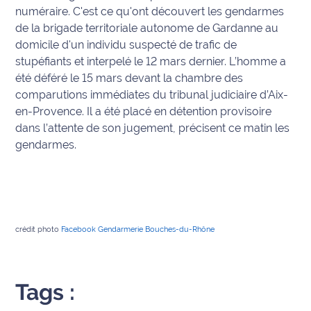
numéraire. C'est ce qu'ont découvert les gendarmes
Info
de la brigade territoriale autonome de Gardanne au
route
domicile d'un individu suspecté de trafic de
stupéfiants et interpelé le 12 mars dernier. L’homme a
Justice
été déféré le 15 mars devant la chambre des
comparutions immédiates du tribunal judiciaire d’Aix-
Loisirs
en-Provence. Il a été placé en détention provisoire
dans l’attente de son jugement, précisent ce matin les
Météo
gendarmes.
Politique
Santé
crédit photo
Facebook Gendarmerie Bouches-du-Rhône
Social
Transport
Tags :
National