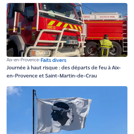
rouge
Maritima
L'anecdote
de Jeff
C'est
mon
club
Aix-en-Provence
-
Faits divers
Journée à haut risque : des départs de feu à Aix-
Les
en-Provence et Saint-Martin-de-Crau
Coachs
Maritima
Bon
plan
sortie
Nous
contacter