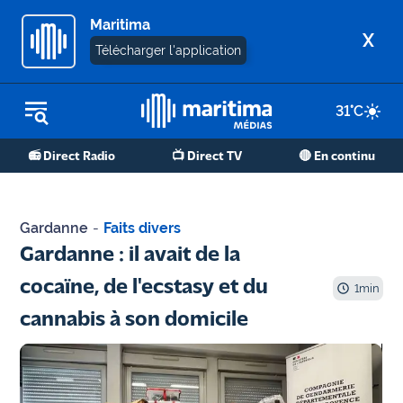
Maritima
X
Télécharger l'application
31
°C
REPLAY RADIO
📻 Direct Radio
📺 Direct TV
🔴 En continu
REPLAY TV
ÉCOUTER LES PODCASTS
Gardanne
-
Faits divers
Martigues
Gardanne : il avait de la
- Etang
cocaïne, de l'ecstasy et du
de Berre
1
min
cannabis à son domicile
Marseille
- Aix
OM