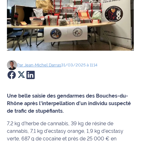
Agenda
Faits
divers
Sports
Société
Par
Jean-Michel
Darras
31/03/2025 à 11:14
Culture
Économie
Une belle saisie des gendarmes des Bouches-du-
Rhône après l'interpellation d’un individu suspecté
Éducation
de trafic de stupéfiants.
7,2 kg d’herbe de cannabis, 39 kg de résine de
Emploi
cannabis, 7,1 kg d’ecstasy orange, 1,9 kg d’ecstasy
Environnement
verte, 687 g de cocaïne et près de 25 000 € en