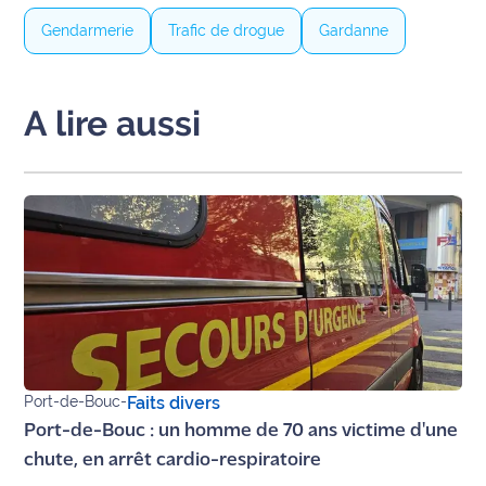
International
Gendarmerie
Trafic de drogue
Gardanne
Défense
A lire aussi
Municipales
2026
Contenus
Partenaires
L'invité(e)
de la
rédaction
Coup de
coeur
Port-de-Bouc
-
Faits divers
Maritima
Port-de-Bouc : un homme de 70 ans victime d'une
chute, en arrêt cardio-respiratoire
Fil