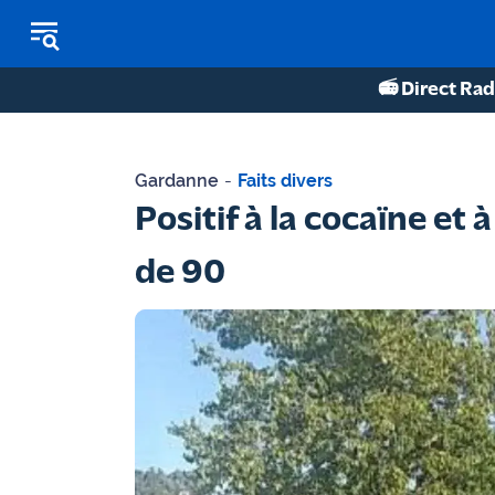
📻 Direct Rad
REPLAY RADIO
Gardanne
-
Faits divers
REPLAY TV
Positif à la cocaïne et
ÉCOUTER LES PODCASTS
de 90
Martigues
- Etang
de Berre
Marseille
- Aix
OM