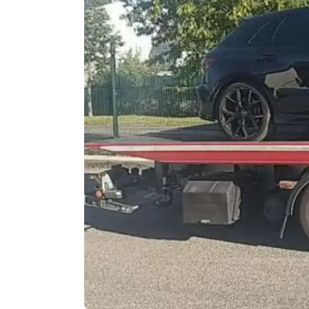
Agenda
Faits
divers
Sports
Société
Culture
Économie
Éducation
Emploi
Environnement