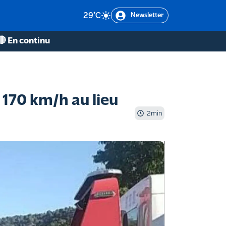
29
°C
Newsletter
🔴 En continu
 170 km/h au lieu
2
min