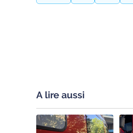
International
Défense
Municipales
2026
Contenus
Partenaires
L'invité(e)
de la
rédaction
A lire aussi
Coup de
coeur
Maritima
Fil