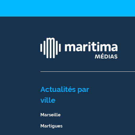
Ecouter
et voir
Maritima
Qui
sommes
nous ?
Devenir
annonceur
Recrutement
Actualités par
ville
Mention
légales
Marseille
Conditions
Martigues
générales
d'utilisation du