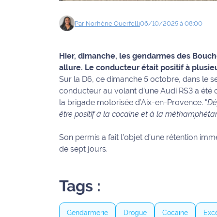
Info
Par
Norhène
Ouerfelli
06/10/2025 à 08:00
route
Justice
Hier, dimanche, les gendarmes des Bouche
allure. Le conducteur était positif à plusie
Loisirs
Sur la D6, ce dimanche 5 octobre, dans le s
conducteur au volant d’une Audi RS3 a été 
Météo
la brigade motorisée d’Aix-en-Provence. "
Dé
être positif à la cocaïne et à la méthamphéta
Politique
Son permis a fait l’objet d’une rétention im
Santé
de sept jours.
Social
Tags :
Transport
National
Gendarmerie
Drogue
Cocaïne
Excè