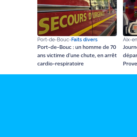
rouge
Maritima
L'anecdote
de Jeff
Port-de-Bouc
-
Faits divers
Aix-e
C'est
Port-de-Bouc : un homme de 70
Journ
mon
ans victime d'une chute, en arrêt
dépar
club
cardio-respiratoire
Prove
Les
Crau
Coachs
Maritima
Bon
plan
sortie
Nous
contacter