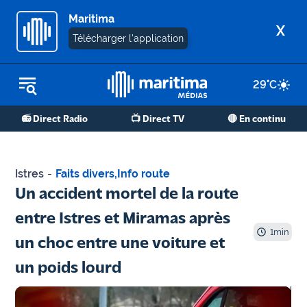
Maritima
X
Télécharger l'application
29
°C
REPLAY RADIO
📻 Direct Radio
📺 Direct TV
🔴 En continu
REPLAY TV
ÉCOUTER LES PODCASTS
Istres
-
Faits divers
,
Info route
Martigues
Un accident mortel de la route
- Etang
entre Istres et Miramas après
de Berre
1
min
un choc entre une voiture et
Marseille
un poids lourd
- Aix
OM