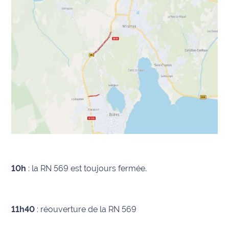
International
Défense
Municipales
2026
Contenus
Partenaires
L'invité(e)
de la
rédaction
10h
: la RN 569 est toujours fermée.
Coup de
coeur
Maritima
11h40
: réouverture de la RN 569
Fil