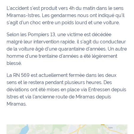
L'accident s'est produit vers 4h du matin dans le sens
Info
Miramas-Istres. Les gendarmes nous ont indiqué qu'il
route
s'agit d'un choc entre un poids lourd et une voiture.
Justice
Selon les Pompiers 13, une victime est décédée
malgré leur intervention rapide, il s'agit du conducteur
Loisirs
de la voiture âgé d'une quarantaine d'années. Un autre
homme d'une trentaine d'années a été légèrement
Météo
blessé.
Politique
La RN 569 est actuellement fermée dans les deux
sens et le restera pendant plusieurs heures. Des
Santé
déviations ont été mises en place via Entressen depuis
Istres et via l'ancienne route de Miramas depuis
Social
Miramas.
Transport
National