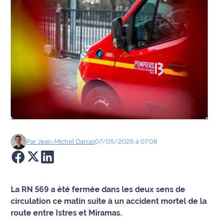
Agenda
Faits
divers
Sports
Société
Culture
Par
Jean-Michel
Darras
07/05/2026 à 07:08
Économie
Éducation
La RN 569 a été fermée dans les deux sens de
Emploi
circulation ce matin suite à un accident mortel de la
route entre Istres et Miramas.
Environnement