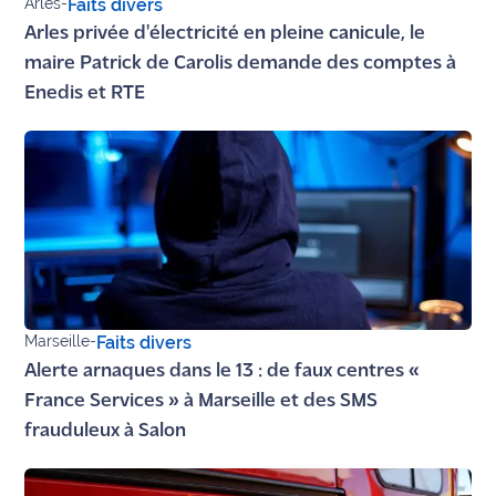
Arles
-
Faits divers
Arles privée d'électricité en pleine canicule, le
Ecouter
maire Patrick de Carolis demande des comptes à
et voir
Maritima
Enedis et RTE
Qui
sommes
nous ?
Devenir
annonceur
Recrutement
Marseille
-
Faits divers
Mention
Alerte arnaques dans le 13 : de faux centres «
légales
France Services » à Marseille et des SMS
frauduleux à Salon
Conditions
générales
d'utilisation du