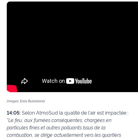
Images: Enzo Buonalana
14:05:
Selon AtmoSud la qualité de l'air est impactée :
"
Le feu, aux fumées conséquentes, chargées en
particules fines et autres polluants issus de la
combustion, se dirige actuellement vers les quartiers