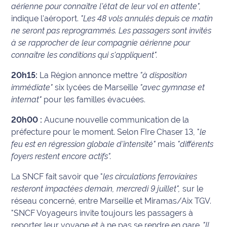
aérienne pour connaître l'état de leur vol en attente",
International
indique l'aéroport.
"Les 48 vols annulés depuis ce matin
ne seront pas reprogrammés. Les passagers sont invités
Défense
à se rapprocher de leur compagnie aérienne pour
connaître les conditions qui s'appliquent".
Municipales
2026
20h15:
La Région annonce mettre
"à disposition
immédiate"
six lycées de Marseille
"avec gymnase et
Contenus
internat"
pour les familles évacuées.
Partenaires
20h00 :
Aucune nouvelle communication de la
L'invité(e)
préfecture pour le moment. Selon FIre Chaser 13, "
le
de la
feu est en régression globale d'intensité"
mais
"différents
rédaction
foyers restent encore actifs".
Coup de
La SNCF fait savoir que "
les circulations ferroviaires
coeur
resteront impactées demain, mercredi 9 juillet",
sur le
Maritima
réseau concerné, entre Marseille et Miramas/Aix TGV.
"SNCF Voyageurs invite toujours les passagers à
Fil
reporter leur voyage et à ne pas se rendre en gare.
"Il