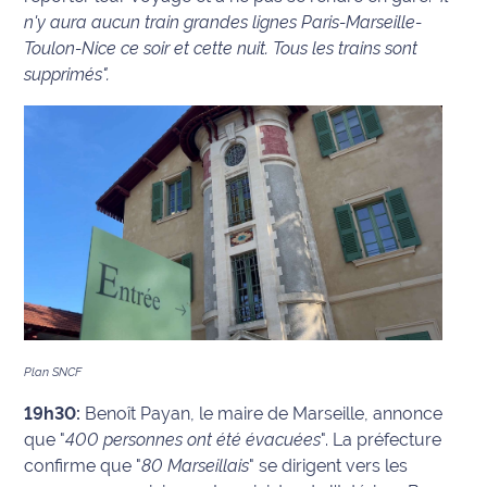
rouge
n'y aura aucun train grandes lignes Paris-Marseille-
Maritima
Toulon-Nice ce soir et cette nuit. Tous les trains sont
supprimés".
L'anecdote
de Jeff
C'est
mon
club
Les
Coachs
Maritima
Bon
plan
Plan SNCF
sortie
19h30:
Benoît Payan, le maire de Marseille, annonce
que "
400 personnes ont été évacuées
". La préfecture
Nous
confirme que "
80 Marseillais
" se dirigent vers les
contacter