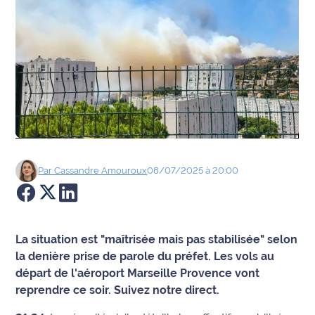
Agenda
Faits
divers
Sports
Société
Par
Cassandre
Amouroux
08/07/2025 à 20:00
Culture
Économie
La situation est "maîtrisée mais pas stabilisée" selon
Éducation
la denière prise de parole du préfet. Les vols au
départ de l'aéroport Marseille Provence vont
Emploi
reprendre ce soir. Suivez notre direct.
Environnement