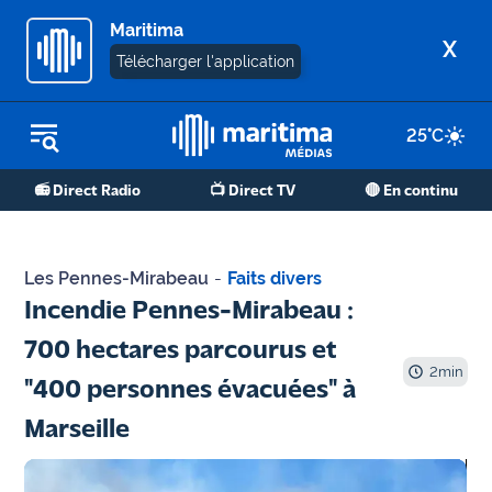
Maritima
X
Télécharger l'application
25
°C
REPLAY RADIO
📻 Direct Radio
📺 Direct TV
🔴 En continu
REPLAY TV
ÉCOUTER LES PODCASTS
Les Pennes-Mirabeau
-
Faits divers
Martigues
Incendie Pennes-Mirabeau :
- Etang
700 hectares parcourus et
de Berre
2
min
"400 personnes évacuées" à
Marseille
Marseille
- Aix
OM