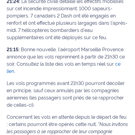
21:24:
La sécurité civile détaille les effectifs mobilisés
sur cet incendie impressionnant:
1000 sapeurs-
Info
pompiers,
7 canadairs
2 Dash
ont été engagés en
route
renfort et ont effectué plusieurs largages dans l’après-
midi.
7 hélicoptères bombardiers d'eau
Justice
supplémentaires ont été déployés sur ce feu.
Loisirs
21:15:
Bonne nouvelle, l'aéroport Marseille Provence
annonce que les vols reprennent à partir de 21h30 ce
Météo
soir. Consultez la liste des vols en temps réel sur
ce
lien
.
Politique
Les vols programmés avant 21h30 pourront décoller
Santé
en principe, sauf ceux annulés par les compagnies
aériennes (les passagers sont priés de se rapprocher
Social
de celles-ci).
Transport
Concernant les vols en attente depuis le départ de feu
: certains pourront être opérés cette nuit.
"Nous invitons
National
les passagers à se rapprocher de leur compagnie