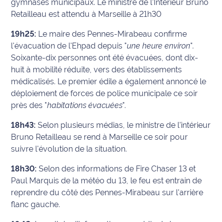
gymnases municipaux. Le ministre de l'Intérieur Bruno
Retailleau est attendu à Marseille à 21h30
Ecouter
et voir
19h25:
Le maire des Pennes-Mirabeau confirme
Maritima
l'évacuation de l'Ehpad depuis "
une heure environ
".
Soixante-dix personnes ont été évacuées, dont dix-
Qui
huit à mobilité réduite, vers des établissements
sommes
médicalisés. Le premier édile a également annoncé le
nous ?
déploiement de forces de police municipale ce soir
près des "
habitations évacuées
".
Devenir
annonceur
18h43:
Selon plusieurs médias, le ministre de l'intérieur
Bruno Retailleau se rend à Marseille ce soir pour
Recrutement
suivre l'évolution de la situation.
Mention
18h30:
Selon des informations de Fire Chaser 13 et
légales
Paul Marquis de la météo du 13, le feu est entrain de
reprendre du côté des Pennes-Mirabeau sur l'arrière
Conditions
flanc gauche.
générales
d'utilisation du