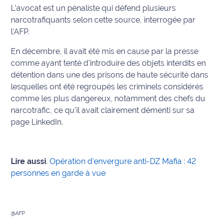
L'avocat est un pénaliste qui défend plusieurs
Info
narcotrafiquants selon cette source, interrogée par
route
l'AFP.
En décembre, il avait été mis en cause par la presse
Justice
comme ayant tenté d'introduire des objets interdits en
Loisirs
détention dans une des prisons de haute sécurité dans
lesquelles ont été regroupés les criminels considérés
Météo
comme les plus dangereux, notamment des chefs du
narcotrafic, ce qu'il avait clairement démenti sur sa
Politique
page LinkedIn.
Santé
Lire aussi
.
Opération d'envergure anti-DZ Mafia : 42
Social
personnes en garde à vue
Transport
National
@AFP