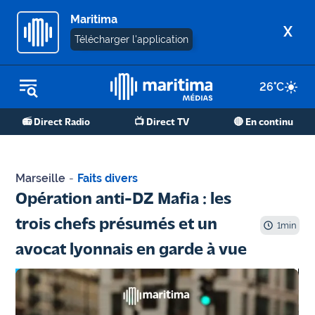
Maritima
X
Télécharger l'application
26
°C
REPLAY RADIO
📻 Direct Radio
📺 Direct TV
🔴 En continu
REPLAY TV
ÉCOUTER LES PODCASTS
Marseille
-
Faits divers
Martigues
Opération anti-DZ Mafia : les
- Etang
trois chefs présumés et un
de Berre
1
min
avocat lyonnais en garde à vue
Marseille
- Aix
OM