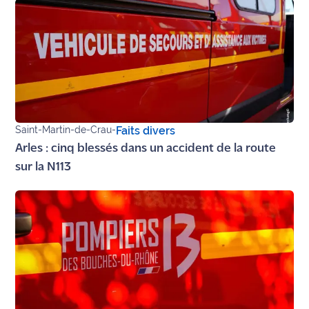
Ecouter
et voir
Maritima
Qui
sommes
nous ?
Saint-Martin-de-Crau
-
Faits divers
Arles : cinq blessés dans un accident de la route
Devenir
annonceur
sur la N113
Recrutement
Mention
légales
Conditions
générales
d'utilisation du