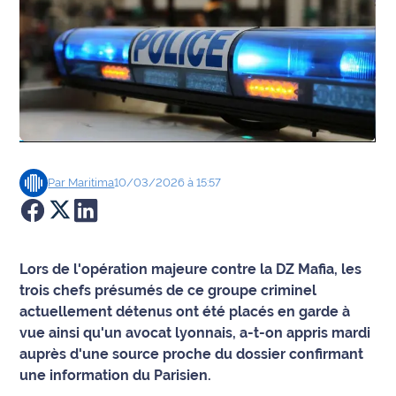
Agenda
Faits
divers
Sports
Société
Par
Maritima
10/03/2026 à 15:57
Culture
Économie
Lors de l'opération majeure contre la DZ Mafia, les
trois chefs présumés de ce groupe criminel
Éducation
actuellement détenus ont été placés en garde à
vue ainsi qu'un avocat lyonnais, a-t-on appris mardi
Emploi
auprès d'une source proche du dossier confirmant
une information du Parisien.
Environnement