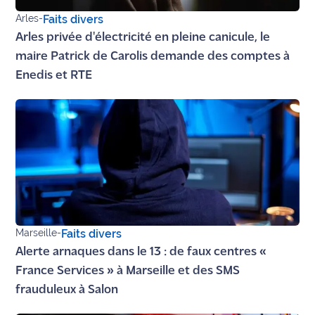
rouge
Arles
-
Faits divers
Maritima
Arles privée d'électricité en pleine canicule, le
L'anecdote
maire Patrick de Carolis demande des comptes à
de Jeff
Enedis et RTE
C'est
mon
club
Les
Coachs
Maritima
Bon
Marseille
-
Faits divers
plan
Alerte arnaques dans le 13 : de faux centres «
sortie
France Services » à Marseille et des SMS
frauduleux à Salon
Nous
contacter