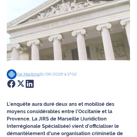
Agenda
Faits
divers
Sports
Société
Par
Maritima
15/06/2026 à 17:02
Culture
Économie
L’enquête aura duré deux ans et mobilisé des
Éducation
moyens considérables entre l’Occitanie et la
Provence. La JIRS de Marseille (Juridiction
Emploi
Interrégionale Spécialisée) vient d'officialiser le
démantèlement d'une organisation criminelle de
Environnement