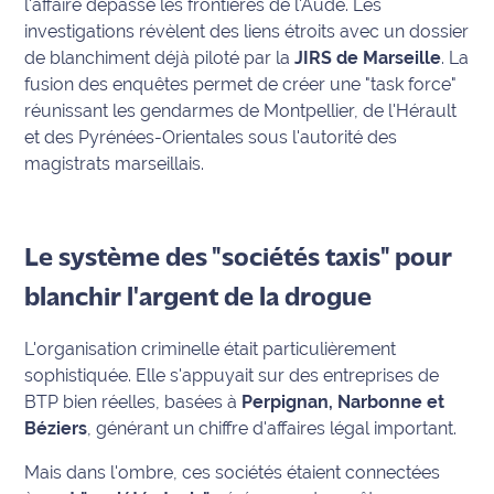
l'affaire dépasse les frontières de l'Aude. Les
International
investigations révèlent des liens étroits avec un dossier
de blanchiment déjà piloté par la
JIRS de Marseille
. La
Défense
fusion des enquêtes permet de créer une "task force"
réunissant les gendarmes de Montpellier, de l'Hérault
Municipales
et des Pyrénées-Orientales sous l'autorité des
2026
magistrats marseillais.
Contenus
Partenaires
Le système des "sociétés taxis" pour
L'invité(e)
blanchir l'argent de la drogue
de la
rédaction
L'organisation criminelle était particulièrement
sophistiquée. Elle s'appuyait sur des entreprises de
Coup de
BTP bien réelles, basées à
Perpignan, Narbonne et
coeur
Maritima
Béziers
, générant un chiffre d'affaires légal important.
Mais dans l'ombre, ces sociétés étaient connectées
Fil