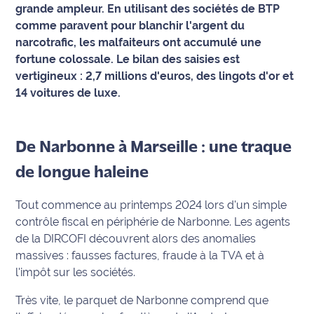
grande ampleur. En utilisant des sociétés de BTP
comme paravent pour blanchir l'argent du
Info
route
narcotrafic, les malfaiteurs ont accumulé une
fortune colossale. Le bilan des saisies est
Justice
vertigineux : 2,7 millions d'euros, des lingots d'or et
14 voitures de luxe.
Loisirs
Météo
De Narbonne à Marseille : une traque
Politique
de longue haleine
Santé
Tout commence au printemps 2024 lors d'un simple
contrôle fiscal en périphérie de Narbonne. Les agents
Social
de la DIRCOFI découvrent alors des anomalies
massives : fausses factures, fraude à la TVA et à
Transport
l'impôt sur les sociétés.
National
Très vite, le parquet de Narbonne comprend que