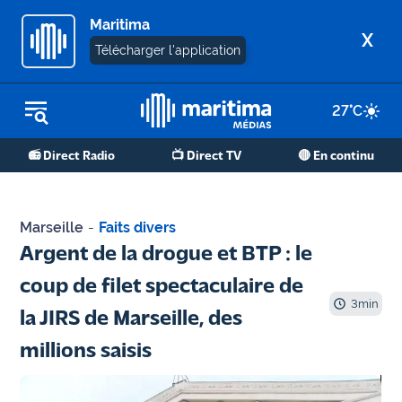
Maritima
X
Télécharger l'application
27
°C
REPLAY RADIO
📻 Direct Radio
📺 Direct TV
🔴 En continu
REPLAY TV
ÉCOUTER LES PODCASTS
Marseille
-
Faits divers
Martigues
Argent de la drogue et BTP : le
- Etang
coup de filet spectaculaire de
de Berre
3
min
la JIRS de Marseille, des
Marseille
millions saisis
- Aix
OM