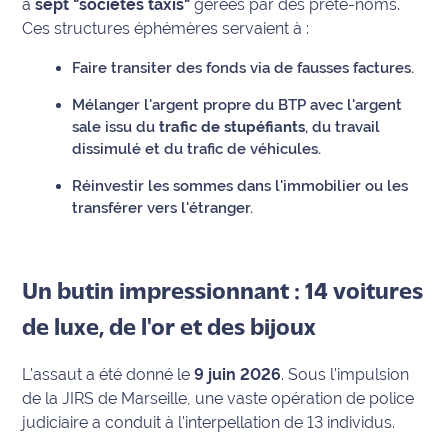
à
sept "sociétés taxis"
gérées par des prête-noms.
rouge
Ces structures éphémères servaient à :
Maritima
Faire transiter des fonds via de fausses factures.
L'anecdote
de Jeff
Mélanger l'argent propre du BTP avec l'argent
sale issu du
trafic de stupéfiants
, du travail
C'est
dissimulé et du trafic de véhicules.
mon
Réinvestir les sommes dans l'immobilier ou les
club
transférer vers l'étranger.
Les
Coachs
Maritima
Un butin impressionnant : 14 voitures
Bon
de luxe, de l'or et des bijoux
plan
sortie
L'assaut a été donné le
9 juin 2026
. Sous l'impulsion
de la JIRS de Marseille, une vaste opération de police
Nous
judiciaire a conduit à l'interpellation de 13 individus.
contacter