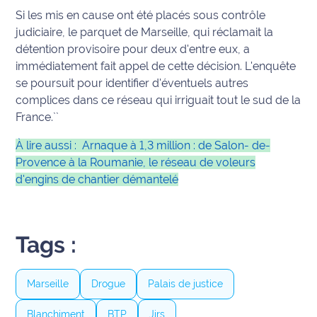
site maritima.fr
Si les mis en cause ont été placés sous contrôle
judiciaire, le parquet de Marseille, qui réclamait la
Archives
détention provisoire pour deux d'entre eux, a
immédiatement fait appel de cette décision. L'enquête
se poursuit pour identifier d'éventuels autres
complices dans ce réseau qui irriguait tout le sud de la
France.``
À lire aussi :
Arnaque à 1,3 million : de Salon- de-
Provence à la Roumanie, le réseau de voleurs
d'engins de chantier démantelé
Tags :
Marseille
Drogue
Palais de justice
Blanchiment
BTP
Jirs