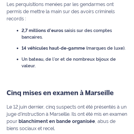
Les perquisitions menées par les gendarmes ont
Ecouter
permis de mettre la main sur des avoirs criminels
et voir
records :
Maritima
2,7 millions d’euros
saisis sur des comptes
bancaires.
Qui
sommes
14 véhicules haut-de-gamme
(marques de luxe).
nous ?
Un bateau, de l'or et de nombreux bijoux de
Devenir
valeur.
annonceur
Recrutement
Cinq mises en examen à Marseille
Mention
légales
Le 12 juin dernier, cinq suspects ont été présentés à un
juge d'instruction à Marseille. Ils ont été mis en examen
Conditions
pour
blanchiment en bande organisée
, abus de
générales
biens sociaux et recel.
d'utilisation du