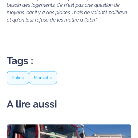
besoin des logements. Ce n'est pas une question de
International
moyens, car il y a des places, mais de volonté politique
et qu'on leur refuse de les mettre à l'abri."
Défense
Municipales
2026
Contenus
Tags :
Partenaires
L'invité(e)
Police
Marseille
de la
rédaction
A lire aussi
Coup de
coeur
Maritima
Fil