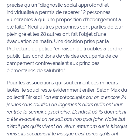
précise qu'un "diagnostic social approfondi et
Info
individualisé a permis de repérer 12 personnes
route
vulnérables à qui une proposition d'hébergement a
été faite." Neuf autres personnes sont parties de leur
Justice
plein gré et les 28 autres ont fait l'objet d'une
évacuation ce matin. Une décision prise par la
Loisirs
Préfecture de police "en raison de troubles à l'ordre
public. Les conditions de vie des occupants de ce
Météo
campement contrevenaient aux principes
élémentaires de salubrité."
Politique
Pour les associations qui soutiennent ces mineurs
Santé
isolés, le souci reste évidemment entier. Selon Max du
collectif Binkadi, "
on est préoccupés car on a encore 24
Social
jeunes sans solution de logements alors qu'ils ont leur
rentrée la semaine prochaine. L'endroit où ils dormaient
Transport
a été évacué et on ne sait pas trop quoi faire. Notre but
n'était pas qu'ils vivent ad vitam æternam sur le kiosque
National
mais s'ils occupaient le kiosque c'est parce qu'ils ont