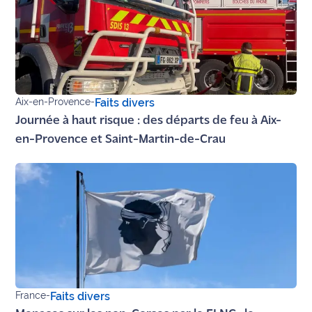
rouge
Maritima
L'anecdote
de Jeff
C'est
Aix-en-Provence
-
Faits divers
mon
Journée à haut risque : des départs de feu à Aix-
club
en-Provence et Saint-Martin-de-Crau
Les
Coachs
Maritima
Bon
plan
sortie
Nous
France
-
Faits divers
contacter