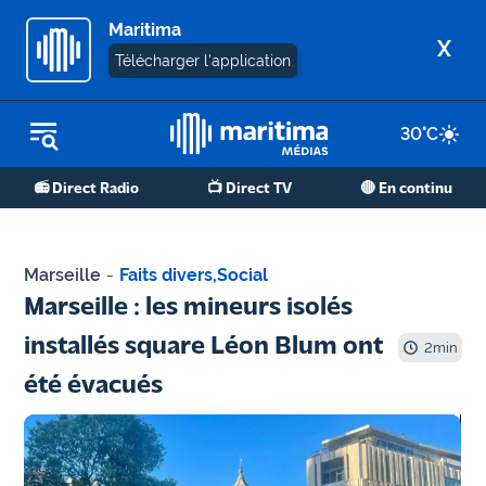
Maritima
X
Télécharger l'application
30
°C
REPLAY RADIO
📻 Direct Radio
📺 Direct TV
🔴 En continu
REPLAY TV
ÉCOUTER LES PODCASTS
Marseille
-
Faits divers
,
Social
Martigues
Marseille : les mineurs isolés
- Etang
installés square Léon Blum ont
de Berre
2
min
été évacués
Marseille
- Aix
OM