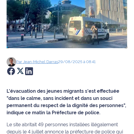
Agenda
Faits
divers
Sports
Société
Par
Jean-Michel
Darras
29/08/2025 à 08:41
Culture
Économie
L'évacuation des jeunes migrants s'est effectuée
"dans le calme, sans incident et dans un souci
Éducation
permanent du respect de la dignité des personnes",
indique ce matin la Préfecture de police.
Emploi
Le site abritait 49 personnes installées illégalement
Environnement
depuis le 4 juillet annonce la préfecture de police qui