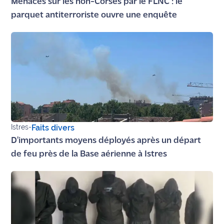
Menaces sur les non-Corses par le FLNC : le
parquet antiterroriste ouvre une enquête
Ecouter
et voir
Maritima
Qui
sommes
nous ?
Devenir
annonceur
Istres
-
Faits divers
D'importants moyens déployés après un départ
Recrutement
de feu près de la Base aérienne à Istres
Mention
légales
Conditions
générales
d'utilisation du