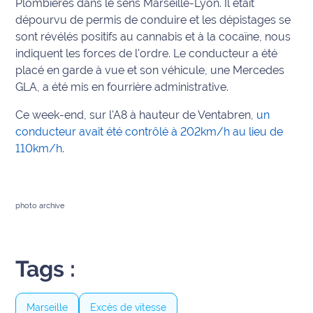
Plombières dans le sens Marseille-Lyon. Il était
dépourvu de permis de conduire et les dépistages se
Info
sont révélés positifs au cannabis et à la cocaïne, nous
route
indiquent les forces de l'ordre. Le conducteur a été
placé en garde à vue et son véhicule, une Mercedes
Justice
GLA, a été mis en fourrière administrative.
Loisirs
Ce week-end, sur l'A8 à hauteur de Ventabren,
un
conducteur avait été contrôlé à 202km/h au lieu de
Météo
110km/h
.
Politique
Santé
photo archive
Social
Tags :
Transport
National
Marseille
Excès de vitesse