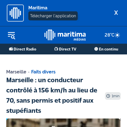
Maritima
X
Télécharger l'application
28
°C
REPLAY RADIO
📻 Direct Radio
📺 Direct TV
🔴 En continu
REPLAY TV
ÉCOUTER LES PODCASTS
Marseille
-
Faits divers
Martigues
Marseille : un conducteur
- Etang
contrôlé à 156 km/h au lieu de
de Berre
1
min
70, sans permis et positif aux
Marseille
stupéfiants
- Aix
OM