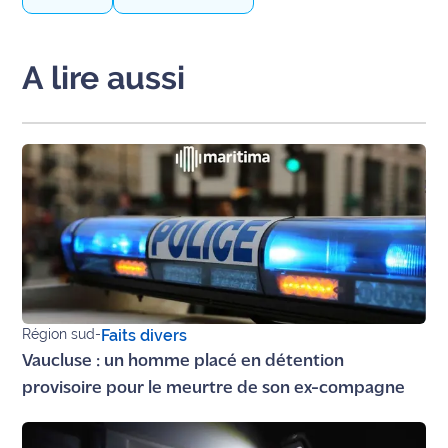
International
A lire aussi
Défense
Municipales
2026
Contenus
Partenaires
L'invité(e)
de la
rédaction
Région sud
-
Faits divers
Coup de
Vaucluse : un homme placé en détention
coeur
Maritima
provisoire pour le meurtre de son ex-compagne
Fil