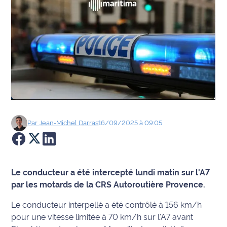
Agenda
Faits
divers
Sports
Société
Par
Jean-Michel
Darras
16/09/2025 à 09:05
Culture
Économie
Le conducteur a été intercepté lundi matin sur l'A7
Éducation
par les motards de la CRS Autoroutière Provence.
Emploi
Le conducteur interpellé a été contrôlé à 156 km/h
pour une vitesse limitée à 70 km/h sur l'A7 avant
Environnement