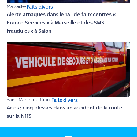
Marseille
-
Faits divers
Ecouter
Alerte arnaques dans le 13 : de faux centres «
et voir
France Services » à Marseille et des SMS
Maritima
frauduleux à Salon
Qui
sommes
nous ?
Devenir
annonceur
Recrutement
Saint-Martin-de-Crau
-
Faits divers
Mention
Arles : cinq blessés dans un accident de la route
légales
sur la N113
Conditions
générales
d'utilisation du