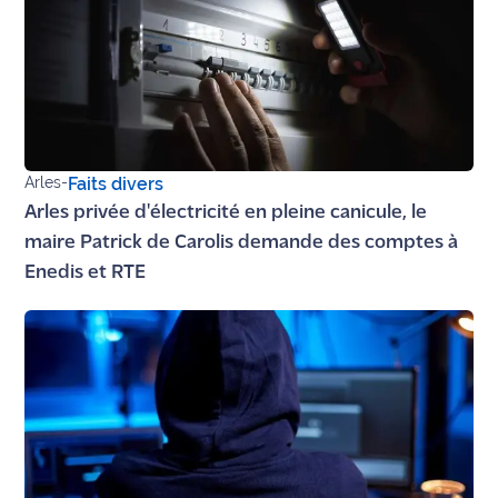
rouge
Maritima
L'anecdote
de Jeff
C'est
mon
Arles
-
Faits divers
club
Arles privée d'électricité en pleine canicule, le
maire Patrick de Carolis demande des comptes à
Les
Enedis et RTE
Coachs
Maritima
Bon
plan
sortie
Nous
contacter