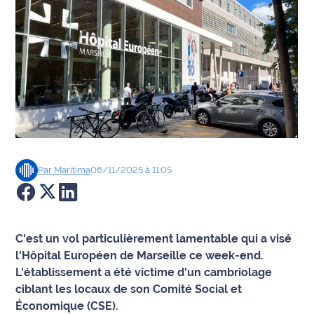
Agenda
Faits
divers
Sports
Société
Par
Maritima
06/11/2025 à 11:05
Culture
Économie
C'est un vol particulièrement lamentable qui a visé
Éducation
l'Hôpital Européen de Marseille ce week-end.
L'établissement a été victime d'un cambriolage
Emploi
ciblant les locaux de son Comité Social et
Économique (CSE).
Environnement