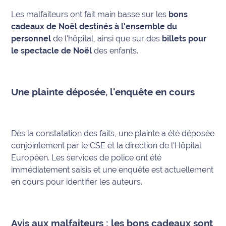
Les malfaiteurs ont fait main basse sur les
bons
Info
cadeaux de Noël destinés à l'ensemble du
route
personnel
de l'hôpital, ainsi que sur des
billets pour
le spectacle de Noël
des enfants.
Justice
Loisirs
Une plainte déposée, l'enquête en cours
Météo
Politique
Dès la constatation des faits, une plainte a été déposée
conjointement par le CSE et la direction de l'Hôpital
Santé
Européen. Les services de police ont été
Social
immédiatement saisis et une enquête est actuellement
en cours pour identifier les auteurs.
Transport
National
Avis aux malfaiteurs : les bons cadeaux sont