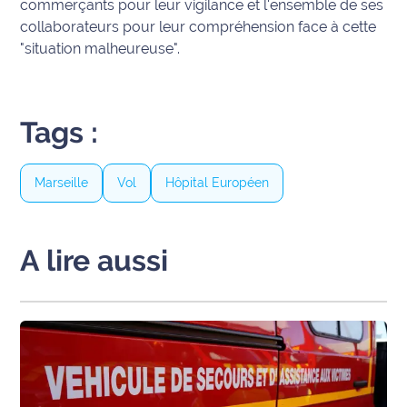
commerçants pour leur vigilance et l'ensemble de ses
rouge
Maritima
collaborateurs pour leur compréhension face à cette
"situation malheureuse".
L'anecdote
de Jeff
Tags :
C'est
mon
club
Marseille
Vol
Hôpital Européen
Les
Coachs
Maritima
A lire aussi
Bon
plan
sortie
Nous
contacter