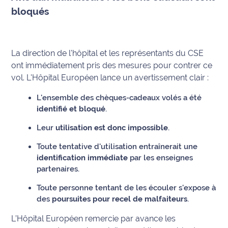
bloqués
International
Défense
La direction de l'hôpital et les représentants du CSE
Municipales
ont immédiatement pris des mesures pour contrer ce
2026
vol. L'Hôpital Européen lance un avertissement clair :
Contenus
L'ensemble des chèques-cadeaux volés a été
Partenaires
identifié et bloqué
.
Leur
utilisation est donc impossible
.
L'invité(e)
de la
Toute tentative d'utilisation entraînerait une
rédaction
identification immédiate
par les enseignes
partenaires.
Coup de
coeur
Toute personne tentant de les écouler s'expose à
Maritima
des
poursuites pour recel de malfaiteurs
.
L’Hôpital Européen remercie par avance les
Fil