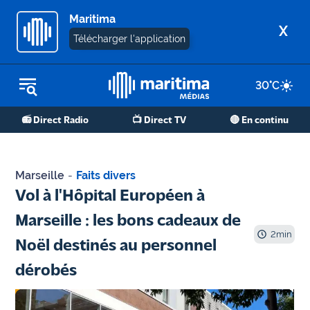
Maritima
X
Télécharger l'application
30
°C
REPLAY RADIO
📻 Direct Radio
📺 Direct TV
🔴 En continu
REPLAY TV
ÉCOUTER LES PODCASTS
Marseille
-
Faits divers
Martigues
Vol à l'Hôpital Européen à
- Etang
Marseille : les bons cadeaux de
de Berre
2
min
Noël destinés au personnel
Marseille
dérobés
- Aix
OM