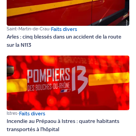
Ecouter
et voir
Maritima
Saint-Martin-de-Crau
-
Faits divers
Arles : cinq blessés dans un accident de la route
Qui
sur la N113
sommes
nous ?
Devenir
annonceur
Recrutement
Mention
légales
Istres
-
Faits divers
Conditions
Incendie au Prépaou à Istres : quatre habitants
générales
transportés à l'hôpital
d'utilisation du