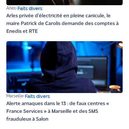
Arles
-
Faits divers
Ecouter
Arles privée d'électricité en pleine canicule, le
et voir
Maritima
maire Patrick de Carolis demande des comptes à
Enedis et RTE
Qui
sommes
nous ?
Devenir
annonceur
Recrutement
Mention
Marseille
-
Faits divers
légales
Alerte arnaques dans le 13 : de faux centres «
France Services » à Marseille et des SMS
Conditions
frauduleux à Salon
générales
d'utilisation du