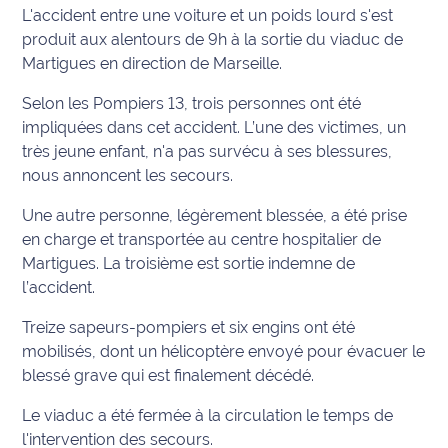
L'accident entre une voiture et un poids lourd s'est
Info
produit aux alentours de 9h à la sortie du viaduc de
route
Martigues en direction de Marseille.
Selon les Pompiers 13, trois personnes ont été
Justice
impliquées dans cet accident. L’une des victimes, un
Loisirs
très jeune enfant, n'a pas survécu à ses blessures,
nous annoncent les secours.
Météo
Une autre personne, légèrement blessée, a été prise
en charge et transportée au centre hospitalier de
Politique
Martigues. La troisième est sortie indemne de
l’accident.
Santé
Treize sapeurs-pompiers et six engins ont été
Social
mobilisés, dont un hélicoptère envoyé pour évacuer le
blessé grave qui est finalement décédé.
Transport
Le viaduc a été fermée à la circulation le temps de
National
l'intervention des secours.