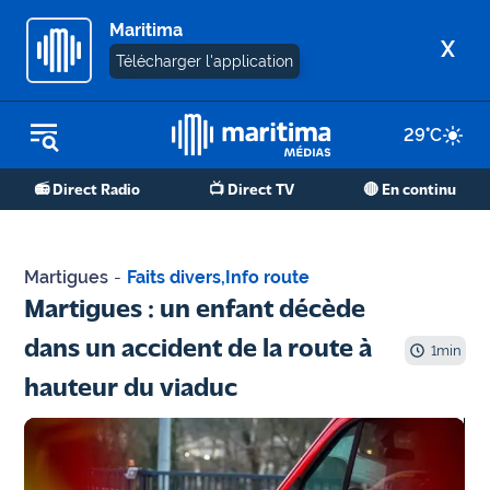
Maritima
X
Télécharger l'application
29
°C
REPLAY RADIO
📻 Direct Radio
📺 Direct TV
🔴 En continu
REPLAY TV
ÉCOUTER LES PODCASTS
Martigues
-
Faits divers
,
Info route
Martigues
Martigues : un enfant décède
- Etang
dans un accident de la route à
de Berre
1
min
hauteur du viaduc
Marseille
- Aix
OM