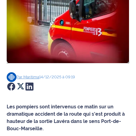
Agenda
Faits
divers
Sports
Société
Culture
Par
Maritima
14/12/2025 à 09:19
Économie
Éducation
Les pompiers sont intervenus ce matin sur un
dramatique accident de la route qui s'est produit à
Emploi
hauteur de la sortie Lavéra dans le sens Port-de-
Bouc-Marseille.
Environnement