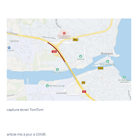
International
Défense
Municipales
2026
Contenus
Partenaires
L'invité(e)
de la
rédaction
Coup de
capture écran TomTom
coeur
Maritima
Fil
article mis à jour à 10h35