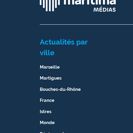
site maritima.fr
Archives
Actualités par
ville
Marseille
Martigues
Bouches-du-Rhône
France
Istres
Monde