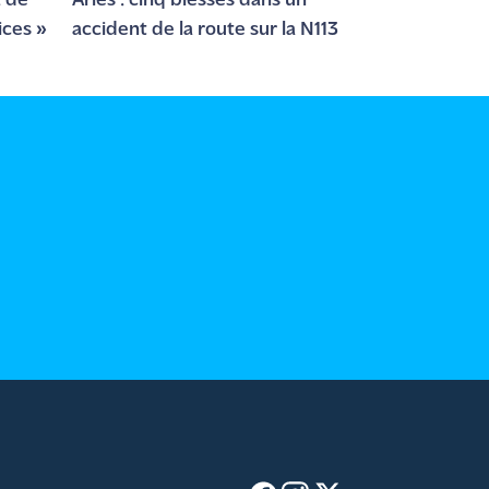
: de
Arles : cinq blessés dans un
ices »
accident de la route sur la N113