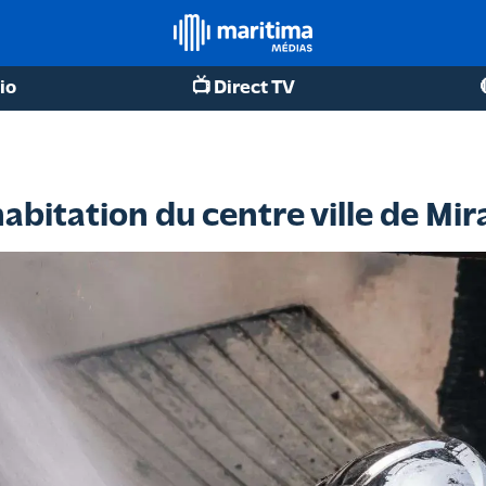
io
📺 Direct TV
abitation du centre ville de Mi