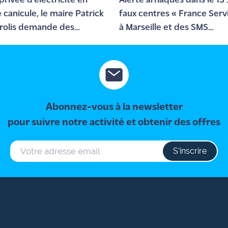
privée d'électricité en
Alerte arnaques dans le 13 
 canicule, le maire Patrick
faux centres « France Serv
rolis demande des
à Marseille et des SMS
es à Enedis et RTE
frauduleux à Salon
Abonnez-vous à la newsletter
pour suivre notre activité et obtenir des offres
S‘inscrire