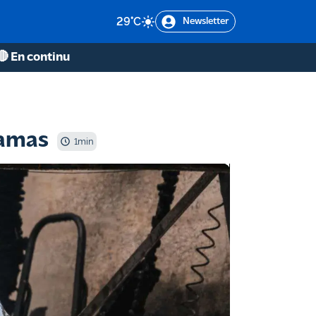
29
°C
Newsletter
🔴 En continu
ramas
1
min