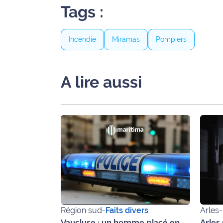
rouge
Tags :
Maritima
L'anecdote
Incendie
Miramas
Pompiers
de Jeff
C'est
A lire aussi
mon
club
Les
Coachs
Maritima
Bon
plan
sortie
Nous
Région sud
-
Faits divers
Arles
-
contacter