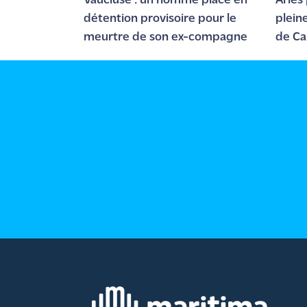
Vaucluse : un homme placé en
Arles 
détention provisoire pour le
pleine
Ecouter
meurtre de son ex-compagne
de Ca
et voir
Maritima
compt
Qui
sommes
nous ?
Devenir
annonceur
Recrutement
Mention
légales
Conditions
générales
d'utilisation du