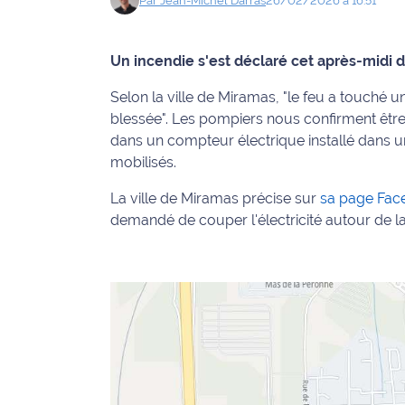
Par
Jean-Michel
Darras
26/02/2026 à 16:51
Info
route
Un incendie s'est déclaré cet après-midi d
Justice
Selon la ville de Miramas, "le feu a touché 
blessée". Les pompiers nous confirment être 
Loisirs
dans un compteur électrique installé dans 
mobilisés.
Météo
La ville de Miramas précise sur
sa page Fac
Politique
demandé de couper l'électricité autour de la
Santé
Social
Transport
National