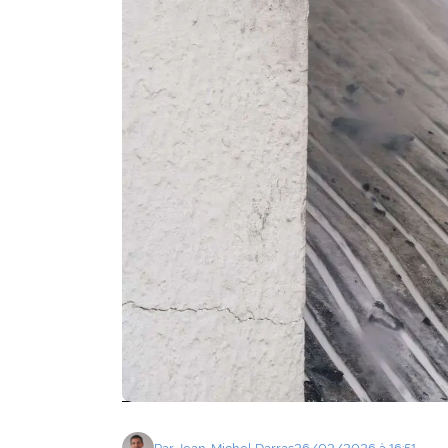
Agenda
Faits
divers
Sports
Société
Culture
Économie
Éducation
Emploi
Environnement