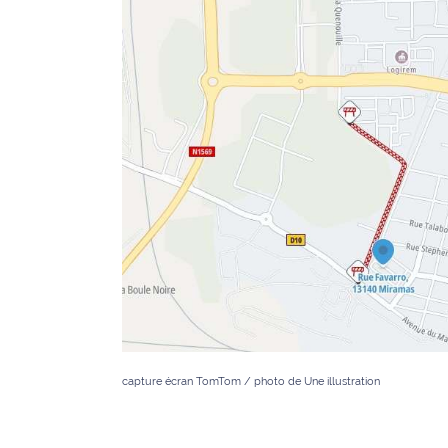
International
Défense
Municipales
2026
Contenus
Partenaires
L'invité(e)
de la
rédaction
Coup de
coeur
capture écran TomTom /
photo de Une illustration
Maritima
Fil