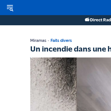
📻 Direct Rad
REPLAY RADIO
Miramas
-
Faits divers
REPLAY TV
Un incendie dans une h
ÉCOUTER LES PODCASTS
Martigues
- Etang
de Berre
Marseille
- Aix
OM