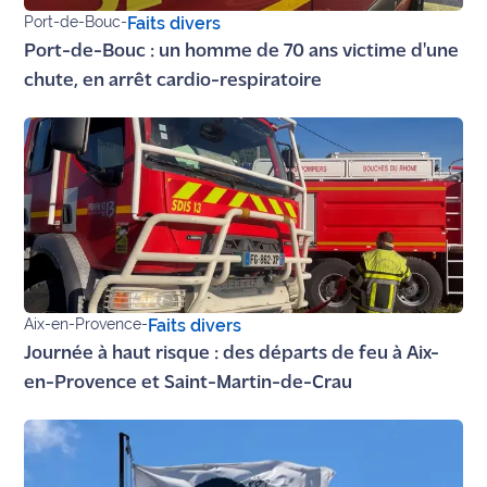
site maritima.fr
Port-de-Bouc
-
Faits divers
Port-de-Bouc : un homme de 70 ans victime d'une
Archives
chute, en arrêt cardio-respiratoire
Aix-en-Provence
-
Faits divers
Journée à haut risque : des départs de feu à Aix-
en-Provence et Saint-Martin-de-Crau