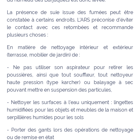
International
La présence de suie issue des fumées peut être
constatée à certains endroits. L’ARS préconise d’éviter
Défense
le contact avec ces retombées et recommande
plusieurs choses :
Municipales
2026
En matière de nettoyage intérieur et extérieur
(terrasse, mobilier de jardin) de :
Contenus
Partenaires
- Ne pas utiliser son aspirateur pour retirer les
poussières, ainsi que tout souffleur, tout nettoyeur
L'invité(e)
haute pression (type karcher) ou balayage à sec
de la
pouvant mettre en suspension des particules,
rédaction
- Nettoyer les surfaces à l’eau uniquement : lingettes
Coup de
humidifiées pour les objets et meubles de la maison et
coeur
serpillières humides pour les sols
Maritima
- Porter des gants lors des opérations de nettoyage
Fil
ou de remise en état