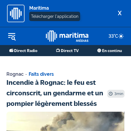
Maritima
X
Télécharger l'application
33
°C
REPLAY RADIO
📻 Direct Radio
📺 Direct TV
🔴 En continu
REPLAY TV
ÉCOUTER LES PODCASTS
Rognac
-
Faits divers
Martigues
Incendie à Rognac: le feu est
- Etang
circonscrit, un gendarme et un
de Berre
3
min
pompier légèrement blessés
Marseille
- Aix
OM