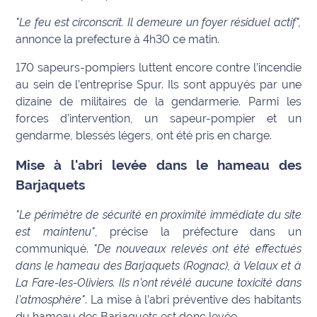
"Le feu est circonscrit. Il demeure un foyer résiduel actif",
Info
annonce la prefecture à 4h30 ce matin.
route
170 sapeurs-pompiers luttent encore contre l’incendie
Justice
au sein de l’entreprise Spur. Ils sont appuyés par une
dizaine de militaires de la gendarmerie. Parmi les
Loisirs
forces d’intervention, un sapeur-pompier et un
gendarme, blessés légers, ont été pris en charge.
Météo
Mise à l'abri levée dans le hameau des
Politique
Barjaquets
Santé
"Le périmètre de sécurité en proximité immédiate du site
est maintenu"
, précise la préfecture dans un
Social
communiqué.
"De nouveaux relevés ont été effectués
dans le hameau des Barjaquets (Rognac), à Velaux et à
Transport
La Fare-les-Oliviers. Ils n’ont révélé aucune toxicité dans
l’atmosphère"
. La mise à l’abri préventive des habitants
National
du hameau des Barjaquets est donc levée.