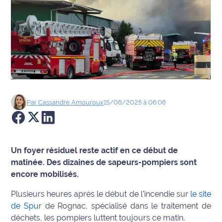
Agenda
Faits
divers
Sports
Société
Par
Cassandre
Amouroux
15/06/2025 à 06:06
Culture
Économie
Un foyer résiduel reste actif en ce début de
matinée. Des dizaines de sapeurs-pompiers sont
Éducation
encore mobilisés.
Plusieurs heures après le début de l'incendie sur
le site
Emploi
de Spur
de Rognac, spécialisé dans le traitement de
Environnement
déchets, les pompiers luttent toujours ce matin.