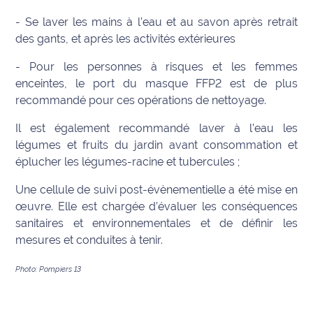
rouge
Maritima
- Se laver les mains à l’eau et au savon après retrait
des gants, et après les activités extérieures
L'anecdote
- Pour les personnes à risques et les femmes
de Jeff
enceintes, le port du masque FFP2 est de plus
C'est
recommandé pour ces opérations de nettoyage.
mon
Il est également recommandé laver à l’eau les
club
légumes et fruits du jardin avant consommation et
éplucher les légumes-racine et tubercules ;
Les
Coachs
Une cellule de suivi post-évènementielle a été mise en
Maritima
œuvre. Elle est chargée d’évaluer les conséquences
sanitaires et environnementales et de définir les
Bon
mesures et conduites à tenir.
plan
sortie
Photo: Pompiers 13
Nous
contacter