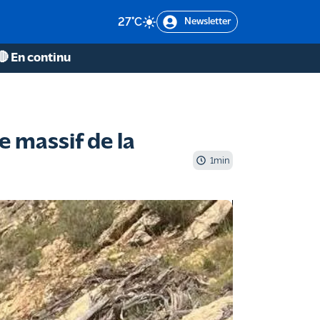
27
°C
Newsletter
🔴 En continu
e massif de la
1
min