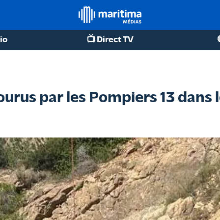
io
📺 Direct TV
urus par les Pompiers 13 dans l