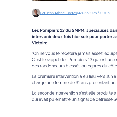
Info
Par
Jean-Michel
Darras
14/05/2026 à 09:06
route
Justice
Les Pompiers 13 du SMPM, spécialisés dans
intervenir deux fois hier soir pour porter 
Loisirs
Victoire.
Météo
"On ne vous le repétera jamais assez: équip
C'est le rappel des Pompiers 13 qui ont une n
Politique
des randonneurs blessés ou égarés du côté d
Santé
La première intervention a eu lieu vers 18h 
charge une femme de 31 ans présentant un t
Social
La seconde intervention s'est elle produite 
Transport
qui avait pu émettre un signal de détresse 
National