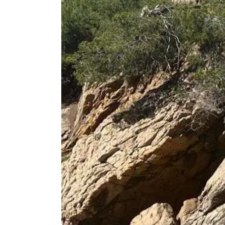
Agenda
Faits
divers
Sports
Société
Culture
Économie
Éducation
Emploi
Environnement