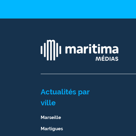
Ecouter
et voir
Maritima
Qui
sommes
nous ?
Devenir
annonceur
Recrutement
Actualités par
Mention
ville
légales
Marseille
Conditions
générales
Martigues
d'utilisation du