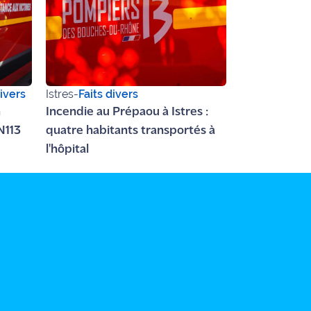
divers
Istres
-
Faits divers
n
Incendie au Prépaou à Istres :
N113
quatre habitants transportés à
l'hôpital