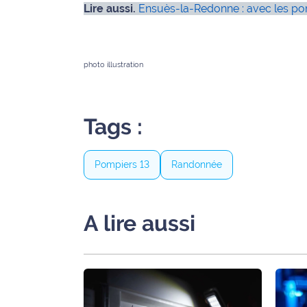
Lire aussi.
Ensuès-la-Redonne : avec les po
International
Défense
photo illustration
Municipales
2026
Tags :
Contenus
Partenaires
Pompiers 13
Randonnée
L'invité(e)
de la
rédaction
A lire aussi
Coup de
coeur
Maritima
Fil