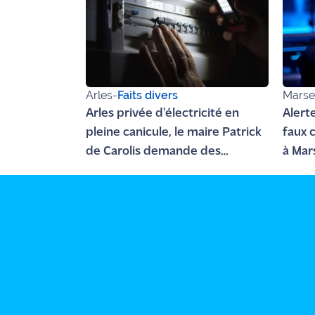
rouge
Maritima
L'anecdote
de Jeff
Arles
-
Faits divers
Marsei
C'est
Arles privée d'électricité en
Alert
mon
club
pleine canicule, le maire Patrick
faux 
de Carolis demande des
à Mar
Les
comptes à Enedis et RTE
fraud
Coachs
Maritima
Bon
plan
sortie
Nous
contacter