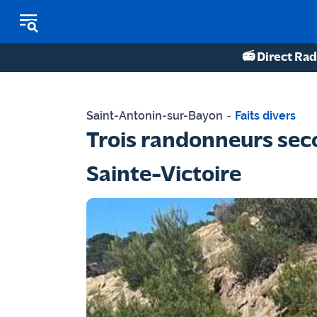
📻 Direct Rad
REPLAY RADIO
Saint-Antonin-sur-Bayon
-
Faits divers
REPLAY TV
Trois randonneurs seco
ÉCOUTER LES PODCASTS
Sainte-Victoire
Martigues
- Etang
de Berre
Marseille
- Aix
OM