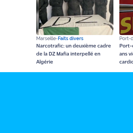
rouge
Maritima
L'anecdote
de Jeff
Marseille
-
Faits divers
Port-
C'est
Narcotrafic: un deuxième cadre
Port-
mon
de la DZ Mafia interpellé en
ans v
club
Algérie
cardi
Les
Coachs
Maritima
Bon
plan
sortie
Nous
contacter