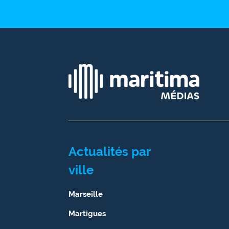
Ecouter
et voir
Maritima
Qui
sommes
nous ?
Devenir
annonceur
Recrutement
Actualités par
ville
Mention
légales
Marseille
Conditions
Martigues
générales
d'utilisation du