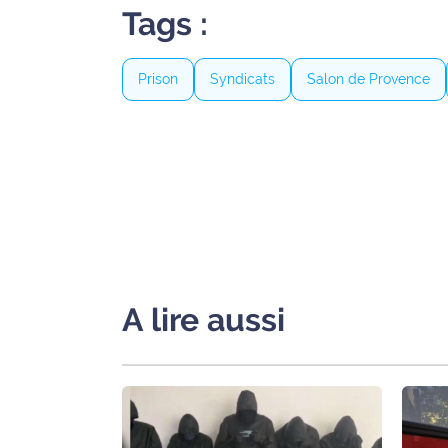
Tags :
International
Défense
Prison
Syndicats
Salon de Provence
Municipales
2026
Contenus
Partenaires
L'invité(e)
de la
rédaction
A lire aussi
Coup de
coeur
Maritima
Fil