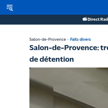
📻 Direct Rad
REPLAY RADIO
Salon-de-Provence
-
Faits divers
REPLAY TV
Salon-de-Provence: tro
ÉCOUTER LES PODCASTS
de détention
Martigues
- Etang
de Berre
Marseille
- Aix
OM