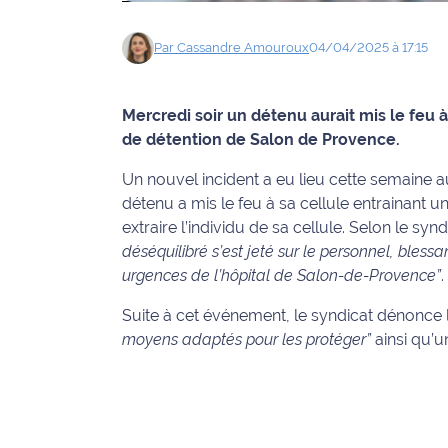
Info
Par
Cassandre
Amouroux
04/04/2025 à 17:15
route
Justice
Mercredi soir un détenu aurait mis le feu à
de détention de Salon de Provence.
Loisirs
Un nouvel incident a eu lieu cette semaine a
Météo
détenu a mis le feu à sa cellule entrainant u
extraire l’individu de sa cellule. Selon le syn
Politique
déséquilibré s’est jeté sur le personnel, blessa
urgences de l’hôpital de Salon-de-Provence”
.
Santé
Suite à cet événement, le syndicat dénonce
Social
moyens adaptés pour les protéger”
ainsi qu’u
Transport
National