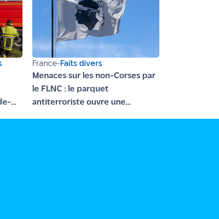
s
France
-
Faits divers
Menaces sur les non-Corses par
le FLNC : le parquet
de-
antiterroriste ouvre une
enquête