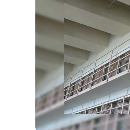
Agenda
Faits
divers
Sports
Société
Culture
Économie
Éducation
Emploi
Environnement