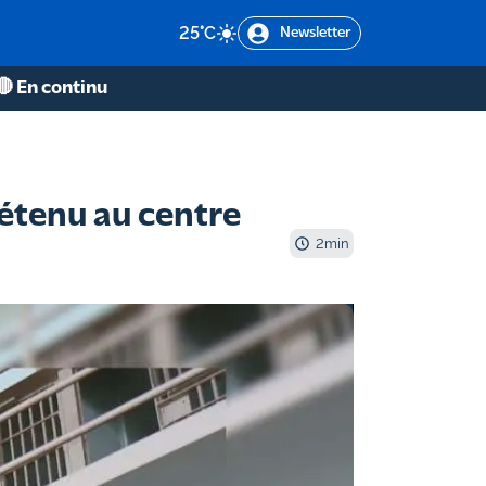
25
°C
Newsletter
🔴 En continu
détenu au centre
2
min