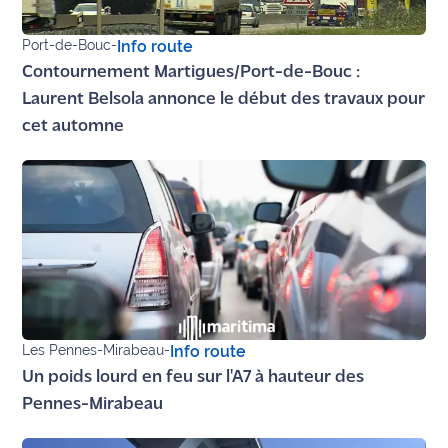
Ecouter
Port-de-Bouc
-
Info route
et voir
Contournement Martigues/Port-de-Bouc :
Maritima
Laurent Belsola annonce le début des travaux pour
cet automne
Qui
sommes
nous ?
Devenir
annonceur
Recrutement
Mention
Les Pennes-Mirabeau
-
Info route
légales
Un poids lourd en feu sur l'A7 à hauteur des
Conditions
Pennes-Mirabeau
générales
d'utilisation du