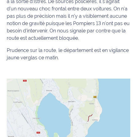
à la sortie d'Istres. De sources policières, il s'agirait
d'un nouveau choc frontal entre deux voitures. On n'a
Info
pas plus de précision mais il n'y a visiblement aucune
route
notion de gravité puisque les Pompiers 13 n'ont pas eu
besoin d'intervenir. On nous signale par contre que la
Justice
route est actuellement bloquée.
Loisirs
Prudence sur la route, le département est en vigilance
jaune verglas ce matin.
Météo
Politique
Santé
Social
Transport
National