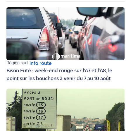
rouge
Maritima
L'anecdote
de Jeff
C'est
mon
club
Région sud
-
Info route
Les
Bison Futé : week-end rouge sur l’A7 et l’A8, le
Coachs
point sur les bouchons à venir du 7 au 10 août
Maritima
Bon
plan
sortie
Nous
contacter