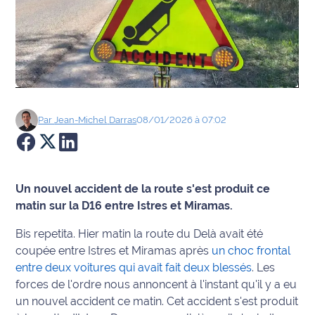
Agenda
Faits
divers
Sports
Par
Jean-Michel
Darras
08/01/2026 à 07:02
Société
Culture
Un nouvel accident de la route s'est produit ce
matin sur la D16 entre Istres et Miramas.
Économie
Bis repetita. Hier matin la route du Delà avait été
Éducation
coupée entre Istres et Miramas après
un choc frontal
entre deux voitures qui avait fait deux blessés
. Les
Emploi
forces de l'ordre nous annoncent à l'instant qu'il y a eu
un nouvel accident ce matin. Cet accident s'est produit
Environnement