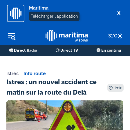
Maritima
X
Télécharger l'application
31
°C
REPLAY RADIO
📻 Direct Radio
📺 Direct TV
🔴 En continu
REPLAY TV
ÉCOUTER LES PODCASTS
Istres
-
Info route
Martigues
Istres : un nouvel accident ce
- Etang
1
min
matin sur la route du Delà
de Berre
Marseille
- Aix
OM