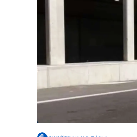
Agenda
Faits
divers
Sports
Société
Culture
Économie
Éducation
Emploi
Environnement