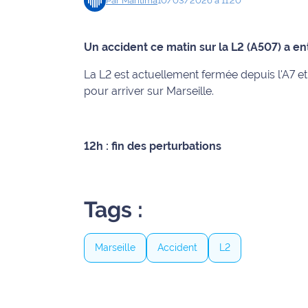
Par
Maritima
10/03/2026 à 11:20
Info
route
Un accident ce matin sur la L2 (A507) a e
Justice
La L2 est actuellement fermée depuis l'A7 et 
pour arriver sur Marseille.
Loisirs
Météo
12h : fin des perturbations
Politique
Santé
Tags :
Social
Marseille
Accident
L2
Transport
National