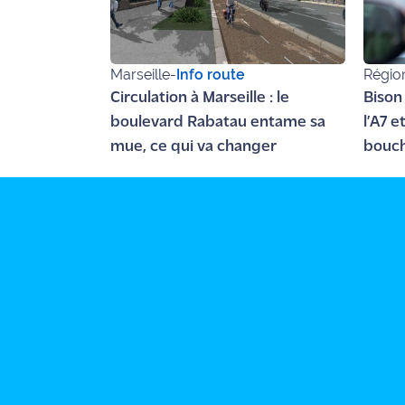
rouge
Maritima
L'anecdote
Marseille
-
Info route
Régio
de Jeff
Circulation à Marseille : le
Bison
boulevard Rabatau entame sa
l’A7 e
C'est
mue, ce qui va changer
bouch
mon
club
Les
Coachs
Maritima
Bon
plan
sortie
Nous
contacter