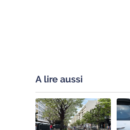
International
Défense
Municipales
2026
Contenus
Partenaires
L'invité(e)
A lire aussi
de la
rédaction
Coup de
coeur
Maritima
Fil