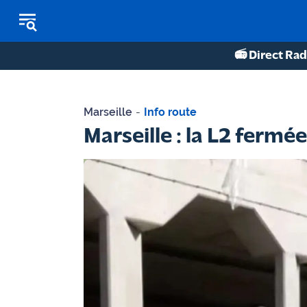
📻 Direct Rad
REPLAY RADIO
Marseille
-
Info route
REPLAY TV
Marseille : la L2 ferm
ÉCOUTER LES PODCASTS
Martigues
- Etang
de Berre
Marseille
- Aix
OM