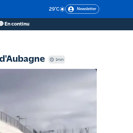
29
°C
Newsletter
🔴 En continu
n d'Aubagne
1
min