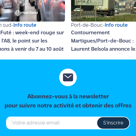
n sud
-
Info route
Port-de-Bouc
-
Info route
 Futé : week-end rouge sur
Contournement
t l’A8, le point sur les
Martigues/Port-de-Bouc :
ons à venir du 7 au 10 août
Laurent Belsola annonce le
début des travaux pour ce
automne
Abonnez-vous à la newsletter
pour suivre notre activité et obtenir des offres
S‘inscrire