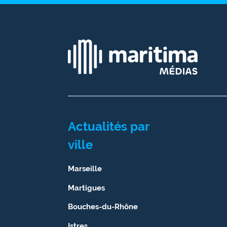
Ecouter
et voir
Maritima
Qui
sommes
nous ?
Devenir
annonceur
Actualités par
ville
Recrutement
Mention
Marseille
légales
Martigues
Conditions
Bouches-du-Rhône
générales
d'utilisation du
Istres