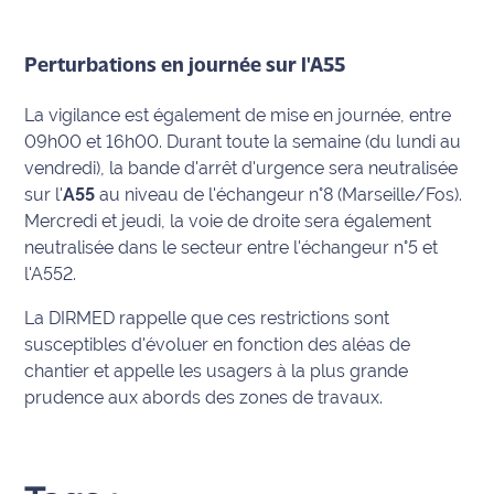
Ecouter
et voir
Perturbations en journée sur l'A55
Maritima
La vigilance est également de mise en journée, entre
Qui
09h00 et 16h00. Durant toute la semaine (du lundi au
sommes
vendredi), la bande d'arrêt d'urgence sera neutralisée
nous ?
sur l'
A55
au niveau de l'échangeur n°8 (Marseille/Fos).
Mercredi et jeudi, la voie de droite sera également
Devenir
neutralisée dans le secteur entre l'échangeur n°5 et
annonceur
l'A552.
Recrutement
La DIRMED rappelle que ces restrictions sont
susceptibles d'évoluer en fonction des aléas de
Mention
chantier et appelle les usagers à la plus grande
légales
prudence aux abords des zones de travaux.
Conditions
générales
d'utilisation du