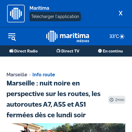
Maritima
X
Télécharger l'application
33
°C
REPLAY RADIO
📻 Direct Radio
📺 Direct TV
🔴 En continu
REPLAY TV
ÉCOUTER LES PODCASTS
Marseille
-
Info route
Martigues
Marseille : nuit noire en
- Etang
perspective sur les routes, les
de Berre
2
min
autoroutes A7, A55 et A51
Marseille
fermées dès ce lundi soir
- Aix
OM