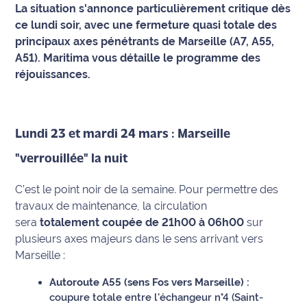
La situation s'annonce particulièrement critique dès
ce lundi soir, avec une fermeture quasi totale des
Info
route
principaux axes pénétrants de Marseille (A7, A55,
A51). Maritima vous détaille le programme des
Justice
réjouissances.
Loisirs
Lundi 23 et mardi 24 mars : Marseille
Météo
"verrouillée" la nuit
Politique
C’est le point noir de la semaine. Pour permettre des
Santé
travaux de maintenance, la circulation
sera
totalement coupée de 21h00 à 06h00
sur
Social
plusieurs axes majeurs dans le sens arrivant vers
Marseille :
Transport
Autoroute A55 (sens Fos vers Marseille) :
National
coupure totale entre l'échangeur n°4 (Saint-