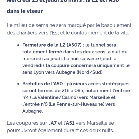
Mercredi 25 et jeudi 26 mars : la L2 et l'A50
rouge
Maritima
dans le viseur
L'anecdote
Le milieu de semaine sera marqué par le basculement
de Jeff
des chantiers vers l'Est et le contournement de la ville :
C'est
Fermeture de la L2 (A507) :
le tunnel sera
mon
totalement fermé dans les deux sens la nuit du
club
mercredi au jeudi. La nuit suivante (jeudi à
vendredi), la coupure concernera uniquement le
Les
sens Lyon vers Aubagne (Nord/Sud).
Coachs
Bretelles de l’A50 :
plusieurs accès stratégiques
Maritima
seront fermés de 21h à 06h, notamment l'entrée
n°4 (La Valentine/Casino) vers Marseille et
Bon
l'entrée n°5 (La Penne-sur-Huveaune) vers
plan
Aubagne.
sortie
Les coupures sur l'
A7
et l'
A51
vers Marseille se
Nous
poursuivront également durant ces deux nuits.
contacter