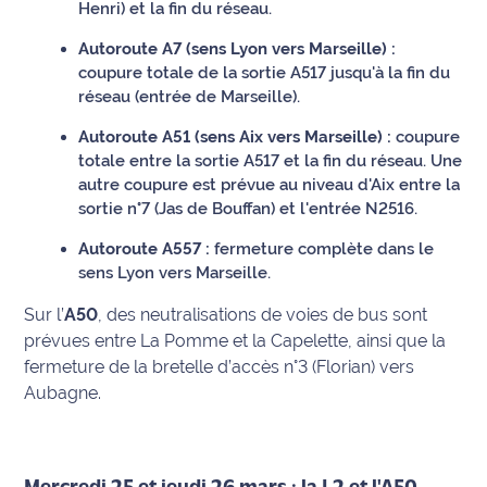
Henri) et la fin du réseau.
International
Autoroute A7 (sens Lyon vers Marseille) :
coupure totale de la sortie A517 jusqu'à la fin du
Défense
réseau (entrée de Marseille).
Municipales
Autoroute A51 (sens Aix vers Marseille) :
coupure
2026
totale entre la sortie A517 et la fin du réseau. Une
autre coupure est prévue au niveau d'Aix entre la
Contenus
sortie n°7 (Jas de Bouffan) et l'entrée N2516.
Partenaires
Autoroute A557 :
fermeture complète dans le
sens Lyon vers Marseille.
L'invité(e)
de la
Sur l’
A50
, des neutralisations de voies de bus sont
rédaction
prévues entre La Pomme et la Capelette, ainsi que la
fermeture de la bretelle d’accès n°3 (Florian) vers
Coup de
Aubagne.
coeur
Maritima
Fil