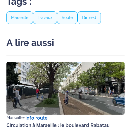
Tags :
site maritima.fr
Marseille
Travaux
Route
Dirmed
Archives
A lire aussi
Marseille
-
Info route
Circulation à Marseille : le boulevard Rabatau