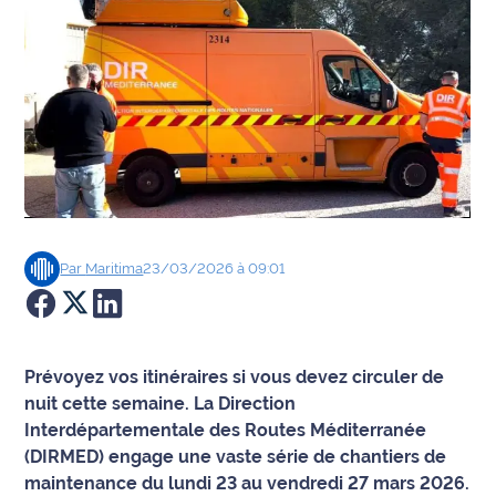
Agenda
Faits
divers
Sports
Société
Par
Maritima
23/03/2026 à 09:01
Culture
Économie
Prévoyez vos itinéraires si vous devez circuler de
Éducation
nuit cette semaine. La Direction
Interdépartementale des Routes Méditerranée
Emploi
(DIRMED) engage une vaste série de chantiers de
maintenance du lundi 23 au vendredi 27 mars 2026.
Environnement