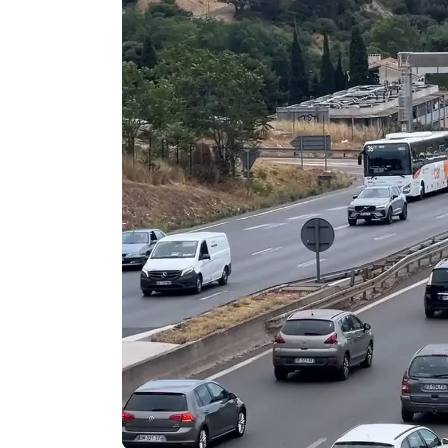
Agenda
Faits
divers
Sports
Société
Culture
Économie
Éducation
Emploi
Environnement