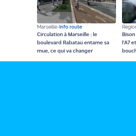
Marseille
-
Info route
Régio
Circulation à Marseille : le
Bison
boulevard Rabatau entame sa
l’A7 e
mue, ce qui va changer
bouch