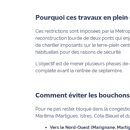
International
Pourquoi ces travaux en plein 
Défense
Ces restrictions sont imposées par la Métro
Municipales
reconstruction lourde de deux ponts qui enja
2026
de chantier imposants sur le terre-plein cent
habituelles pour des raisons de sécurité.
Contenus
Partenaires
L'objectif est de mener plusieurs phases de
complète avant la rentrée de septembre.
L'invité(e)
de la
rédaction
Comment éviter les bouchons ? 
Coup de
coeur
Pour ne pas rester bloqué dans la congestion
Maritima
Maritima (Martigues, Istres, Côte Bleue) et du
Fil
Vers le Nord-Ouest (Marignane, Martigu