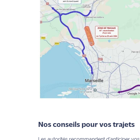
Ecouter
et voir
Maritima
Qui
sommes
nous ?
Devenir
annonceur
Recrutement
Mention
légales
Nos conseils pour vos trajets
Conditions
générales
d'utilisation du
Les autorités recommandent d'anticiper vos 