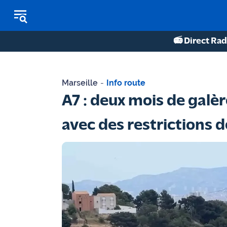
📻 Direct Rad
REPLAY RADIO
Marseille
-
Info route
REPLAY TV
A7 : deux mois de galè
ÉCOUTER LES PODCASTS
avec des restrictions de
Martigues
- Etang
de Berre
Marseille
- Aix
OM