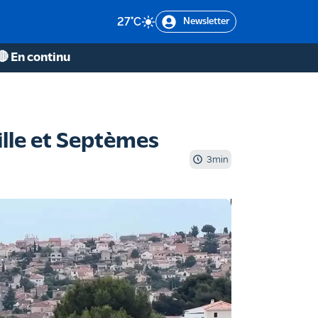
27
°C
Newsletter
🔴 En continu
ille et Septèmes
3
min