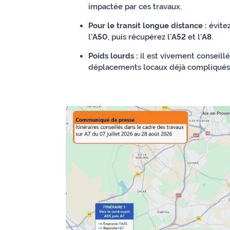
rouge
impactée par ces travaux.
Maritima
Pour le transit longue distance :
évitez
l'
A50
, puis récupérez l'
A52
et l'
A8
.
L'anecdote
de Jeff
Poids lourds :
il est vivement conseillé
déplacements locaux déjà compliqués
C'est
mon
club
Les
Coachs
Maritima
Bon
plan
sortie
Nous
contacter