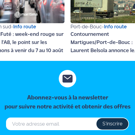
n sud
-
Info route
Port-de-Bouc
-
Info route
 Futé : week-end rouge sur
Contournement
t l’A8, le point sur les
Martigues/Port-de-Bouc :
ons à venir du 7 au 10 août
Laurent Belsola annonce le
début des travaux pour ce
automne
Abonnez-vous à la newsletter
pour suivre notre activité et obtenir des offres
S‘inscrire