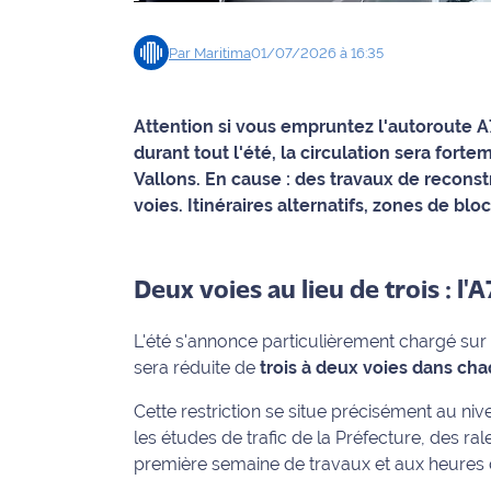
Info
Par
Maritima
01/07/2026 à 16:35
route
Justice
Attention si vous empruntez l'autoroute A7 p
durant tout l'été, la circulation sera for
Loisirs
Vallons. En cause : des travaux de recons
voies. Itinéraires alternatifs, zones de blo
Météo
Politique
Deux voies au lieu de trois : l
Santé
L'été s'annonce particulièrement chargé sur
Social
sera réduite de
trois à deux voies dans ch
Cette restriction se situe précisément au ni
Transport
les études de trafic de la Préfecture, des ra
première semaine de travaux et aux heures 
National