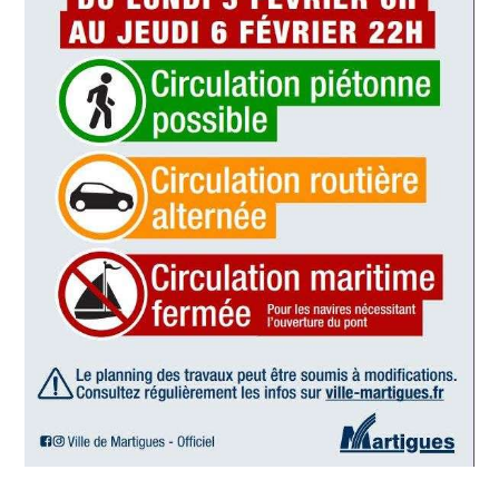
International
Défense
Municipales
2026
Contenus
Partenaires
L'invité(e)
de la
rédaction
Coup de
coeur
Maritima
Fil