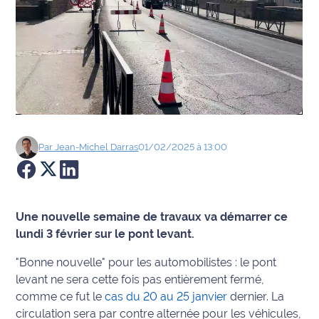
Agenda
Faits
divers
Sports
Société
Par
Jean-Michel
Darras
01/02/2025 à 13:00
Culture
Économie
Une nouvelle semaine de travaux va démarrer ce
lundi 3 février sur le pont levant.
Éducation
"Bonne nouvelle" pour les automobilistes : le pont
levant ne sera cette fois pas entièrement fermé,
Emploi
comme ce fut le
cas du 20 au 25 janvier
dernier. La
Environnement
circulation sera par contre alternée pour les véhicules,