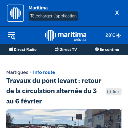
Maritima
X
Télécharger l'application
28
°C
REPLAY RADIO
📻 Direct Radio
📺 Direct TV
🔴 En continu
REPLAY TV
ÉCOUTER LES PODCASTS
Martigues
-
Info route
Martigues
Travaux du pont levant : retour
- Etang
de la circulation alternée du 3
de Berre
1
min
au 6 février
Marseille
- Aix
OM