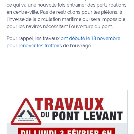
ce qui va une nouvelle fois entraîner des perturbations
Info
en centre-ville. Pas de restrictions pour les piétons, à
route
l'inverse de la circulation maritime qui sera impossible
pour les navires nécessitant l'ouverture du pont.
Justice
Pour rappel, les travaux
ont débuté le 18 novembre
Loisirs
pour rénover les trottoirs
de l'ouvrage.
Météo
Politique
Santé
Social
Transport
National