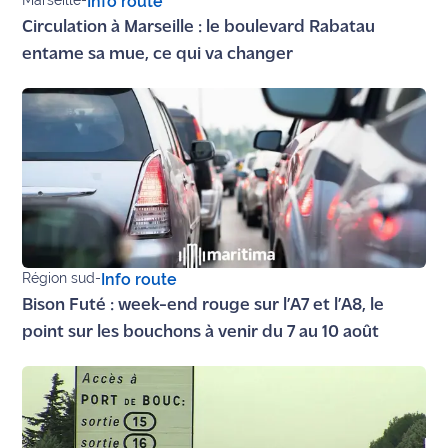
Marseille
-
Info route
Circulation à Marseille : le boulevard Rabatau
Ecouter
entame sa mue, ce qui va changer
et voir
Maritima
Qui
sommes
nous ?
Devenir
annonceur
Région sud
-
Info route
Recrutement
Bison Futé : week-end rouge sur l’A7 et l’A8, le
Mention
point sur les bouchons à venir du 7 au 10 août
légales
Conditions
générales
d'utilisation du