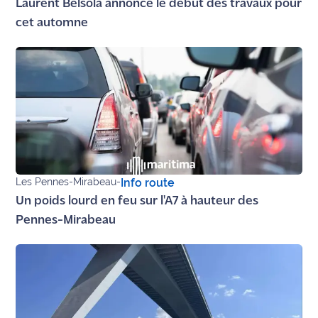
Laurent Belsola annonce le début des travaux pour
cet automne
Ecouter
et voir
Maritima
Qui
sommes
nous ?
Devenir
annonceur
Les Pennes-Mirabeau
-
Info route
Un poids lourd en feu sur l'A7 à hauteur des
Recrutement
Pennes-Mirabeau
Mention
légales
Conditions
générales
d'utilisation du