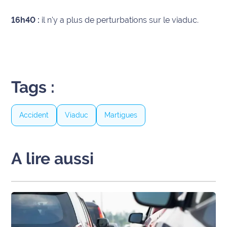
International
16h40 :
il n'y a plus de perturbations sur le viaduc.
Défense
Municipales
2026
Tags :
Contenus
Partenaires
Accident
Viaduc
Martigues
L'invité(e)
de la
rédaction
A lire aussi
Coup de
coeur
Maritima
Fil