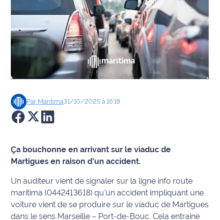
Agenda
Faits
divers
Sports
Société
Par
Maritima
31/10/2025 à 16:18
Culture
Économie
Ça bouchonne en arrivant sur le viaduc de
Martigues en raison d'un accident.
Éducation
Un auditeur vient de signaler sur la ligne info route
maritima (0442413618) qu'un accident impliquant une
Emploi
voiture vient de se produire sur le viaduc de Martigues
Environnement
dans le sens Marseille – Port-de-Bouc. Cela entraine