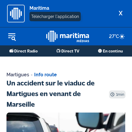
Maritima
X
Télécharger l'application
27
°C
REPLAY RADIO
📻 Direct Radio
📺 Direct TV
🔴 En continu
REPLAY TV
ÉCOUTER LES PODCASTS
Martigues
-
Info route
Martigues
Un accident sur le viaduc de
- Etang
Martigues en venant de
de Berre
1
min
Marseille
Marseille
- Aix
OM