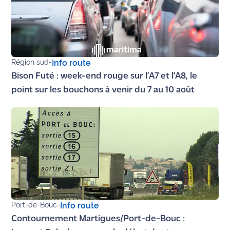
rouge
Maritima
L'anecdote
de Jeff
Région sud
-
Info route
C'est
Bison Futé : week-end rouge sur l’A7 et l’A8, le
mon
point sur les bouchons à venir du 7 au 10 août
club
Les
Coachs
Maritima
Bon
plan
sortie
Port-de-Bouc
-
Info route
Nous
Contournement Martigues/Port-de-Bouc :
contacter