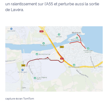
un ralentissement sur l'A55 et perturbe aussi la sortie
Info
de Lavéra.
route
Justice
Loisirs
Météo
Politique
Santé
Social
Transport
capture écran TomTom
National